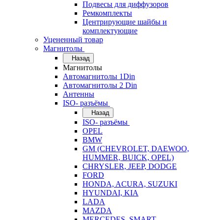
Подвесы для диффузоров
Ремкомплекты
Центрирующие шайбы и
комплектующие
Уцененный товар
Магнитолы
Назад
Магнитолы
Автомагнитолы 1Din
Автомагнитолы 2 Din
Антенны
ISO- разъёмы
Назад
ISO- разъёмы
OPEL
BMW
GM (CHEVROLET, DAEWOO,
HUMMER, BUICK, OPEL)
CHRYSLER, JEEP, DODGE
FORD
HONDA, ACURA, SUZUKI
HYUNDAI, KIA
LADA
MAZDA
MERCEDES, SMART