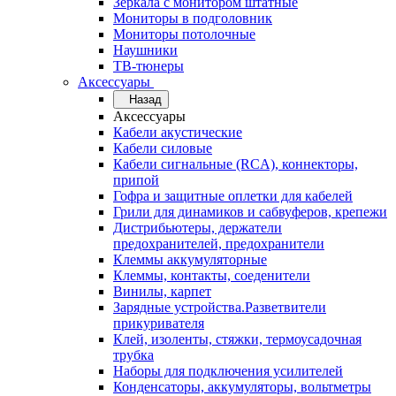
Зеркала с монитором штатные
Мониторы в подголовник
Мониторы потолочные
Наушники
ТВ-тюнеры
Аксессуары
Назад
Аксессуары
Кабели акустические
Кабели силовые
Кабели сигнальные (RCA), коннекторы,
припой
Гофра и защитные оплетки для кабелей
Грили для динамиков и сабвуферов, крепежи
Дистрибьютеры, держатели
предохранителей, предохранители
Клеммы аккумуляторные
Клеммы, контакты, соеденители
Винилы, карпет
Зарядные устройства.Разветвители
прикуривателя
Клей, изоленты, стяжки, термоусадочная
трубка
Наборы для подключения усилителей
Конденсаторы, аккумуляторы, вольтметры