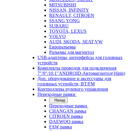
MITSUBISHI
NISSAN, INFINITY
RENAULT, CITROEN
SSANG YONG
SUBARU
TOYOTA, LEXUS
VOLVO
AUDI, SKODA, SEAT,VW
Евроразъемы
Разъемы для магнитол
USB-адаптеры, интерфейсы для головных
устройств
Комплекты проводов для подключения
7"/9"/10.1"ANDROID-Автомагнитол(16pin)
Доп. оборудование и аксессуары для
головных устройств, BT/FM
Контроллеры рулевого управления
Переходные рамки
Назад
Переходные рамки
CHANGAN рамка
CITROEN рамка
DAEWOO рамка
FAW рамка