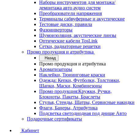
Наборы инструментов для монтажа/
демонтажа авто аудио систем
Преобразователи напряжения
Терминалы сабвуферные и акустические
Тестовые диски, правила
Фазоинверторы
Шумоизоляция, акустические линзы
Оптические кабели TosLink
Сетки, радиаторные решетки
Промо продукция и атрибутика
Назад
Промо продукция и атрибутика
Ароматизаторы
Наклейки, Тюнинговые краски
Одежда: Кепки, Футболки, Толстовки,
Шапки, Маски, Комбинезоны
Промо продукция:Кружки, Ручки,
Блокноты, Пакеты, Браслеты
Стулья, Стенды, Шатры, Сервисные накидки
Флаги, Банеры, Атрибутика
Подсветка светодиодная под днище Авто
Подарочные сертификаты
Кабинет