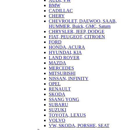
AUDI, VW
BMW
CADILLAC
CHERY
CHEVROLET, DAEWOO, SAAB,
HUMMER, Buick, GMC, Saturn
CHRYSLER, JEEP, DODGE
FIAT, PEUGEOT, CITROEN
FORD
HONDA, ACURA
HYUNDAI, KIA
LAND ROVER
MAZDA
MERCEDES
MITSUBISHI
NISSAN, INFINITY
OPEL
RENAULT
SKODA
SSANG YONG
SUBARU
SUZUKI
TOYOTA, LEXUS
VOLVO
VW, SKODA, PORSHE, SEAT