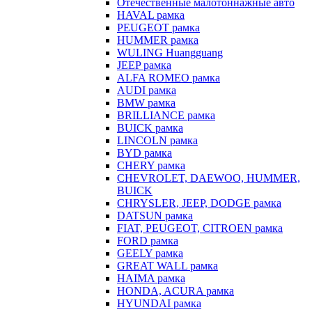
Отечественные малотоннажные авто
HAVAL рамка
PEUGEOT рамка
HUMMER рамка
WULING Huangguang
JEEP рамка
ALFA ROMEO рамка
AUDI рамка
BMW рамка
BRILLIANCE рамка
BUICK рамка
LINCOLN рамка
BYD рамка
CHERY рамка
CHEVROLET, DAEWOO, HUMMER,
BUICK
CHRYSLER, JEEP, DODGE рамка
DATSUN рамка
FIAT, PEUGEOT, CITROEN рамка
FORD рамка
GEELY рамка
GREAT WALL рамка
HAIMA рамка
HONDA, ACURA рамка
HYUNDAI рамка