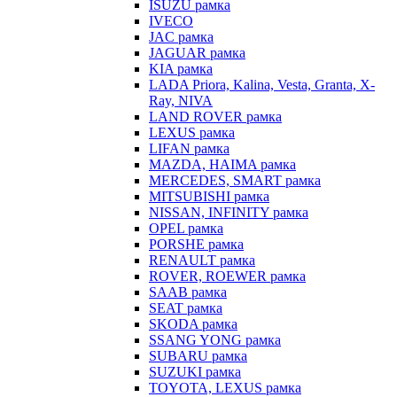
ISUZU рамка
IVECO
JAC рамка
JAGUAR рамка
KIA рамка
LADA Priora, Kalina, Vesta, Granta, X-
Ray, NIVA
LAND ROVER рамка
LEXUS рамка
LIFAN рамка
MAZDA, HAIMA рамка
MERCEDES, SMART рамка
MITSUBISHI рамка
NISSAN, INFINITY рамка
OPEL рамка
PORSHE рамка
RENAULT рамка
ROVER, ROEWER рамка
SAAB рамка
SEAT рамка
SKODA рамка
SSANG YONG рамка
SUBARU рамка
SUZUKI рамка
TOYOTA, LEXUS рамка