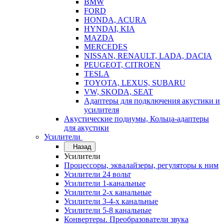
BMW
FORD
HONDA, ACURA
HYNDAI, KIA
MAZDA
MERCEDES
NISSAN, RENAULT, LADA, DACIA
PEUGEOT, CITROEN
TESLA
TOYOTA, LEXUS, SUBARU
VW, SKODA, SEAT
Адаптеры для подключения акустики и
усилителя
Акустические подиумы, Кольца-адаптеры
для акустики
Усилители
Назад
Усилители
Процессоры, эквалайзеры, регуляторы к ним
Усилители 24 вольт
Усилители 1-канальные
Усилители 2-х канальные
Усилители 3-4-х канальные
Усилители 5-8 канальные
Конвертеры. Преобразователи звука