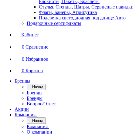
Блокноты, Пакеты, Браслеты
Стулья, Стенды, Шатры, Сервисные накидки
Флаги, Банеры, Атрибутика
Подсветка светодиодная под днище Авто
Подарочные сертификаты
Кабинет
0
Сравнение
0
Избранное
0
Корзина
Бренды
Назад
Бренды
Бренды
Вопрос/Ответ
Акции
Компания
Назад
Компания
О компании