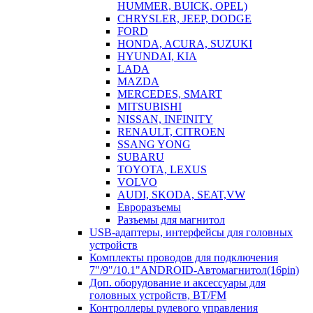
HUMMER, BUICK, OPEL)
CHRYSLER, JEEP, DODGE
FORD
HONDA, ACURA, SUZUKI
HYUNDAI, KIA
LADA
MAZDA
MERCEDES, SMART
MITSUBISHI
NISSAN, INFINITY
RENAULT, CITROEN
SSANG YONG
SUBARU
TOYOTA, LEXUS
VOLVO
AUDI, SKODA, SEAT,VW
Евроразъемы
Разъемы для магнитол
USB-адаптеры, интерфейсы для головных
устройств
Комплекты проводов для подключения
7"/9"/10.1"ANDROID-Автомагнитол(16pin)
Доп. оборудование и аксессуары для
головных устройств, BT/FM
Контроллеры рулевого управления