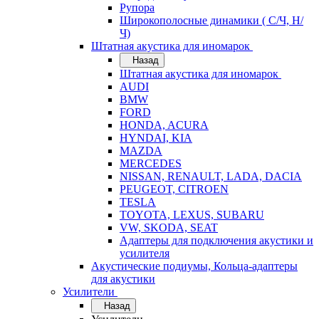
Рупора
Широкополосные динамики ( С/Ч, Н/
Ч)
Штатная акустика для иномарок
Назад
Штатная акустика для иномарок
AUDI
BMW
FORD
HONDA, ACURA
HYNDAI, KIA
MAZDA
MERCEDES
NISSAN, RENAULT, LADA, DACIA
PEUGEOT, CITROEN
TESLA
TOYOTA, LEXUS, SUBARU
VW, SKODA, SEAT
Адаптеры для подключения акустики и
усилителя
Акустические подиумы, Кольца-адаптеры
для акустики
Усилители
Назад