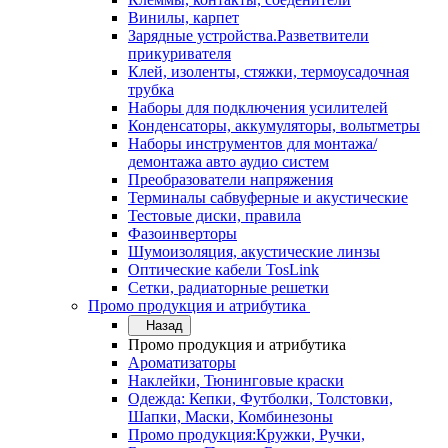
Винилы, карпет
Зарядные устройства.Разветвители
прикуривателя
Клей, изоленты, стяжки, термоусадочная
трубка
Наборы для подключения усилителей
Конденсаторы, аккумуляторы, вольтметры
Наборы инструментов для монтажа/
демонтажа авто аудио систем
Преобразователи напряжения
Терминалы сабвуферные и акустические
Тестовые диски, правила
Фазоинверторы
Шумоизоляция, акустические линзы
Оптические кабели TosLink
Сетки, радиаторные решетки
Промо продукция и атрибутика
Назад
Промо продукция и атрибутика
Ароматизаторы
Наклейки, Тюнинговые краски
Одежда: Кепки, Футболки, Толстовки,
Шапки, Маски, Комбинезоны
Промо продукция:Кружки, Ручки,