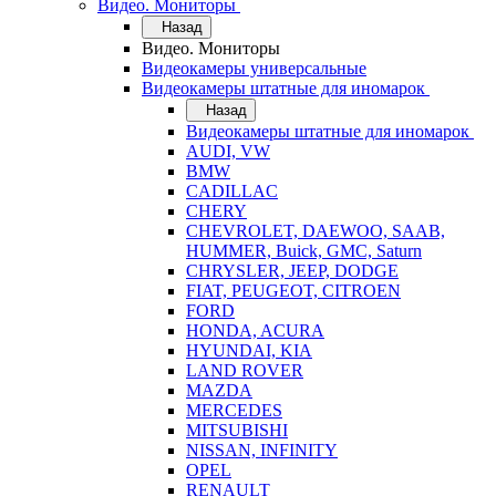
Видео. Мониторы
Назад
Видео. Мониторы
Видеокамеры универсальные
Видеокамеры штатные для иномарок
Назад
Видеокамеры штатные для иномарок
AUDI, VW
BMW
CADILLAC
CHERY
CHEVROLET, DAEWOO, SAAB,
HUMMER, Buick, GMC, Saturn
CHRYSLER, JEEP, DODGE
FIAT, PEUGEOT, CITROEN
FORD
HONDA, ACURA
HYUNDAI, KIA
LAND ROVER
MAZDA
MERCEDES
MITSUBISHI
NISSAN, INFINITY
OPEL
RENAULT