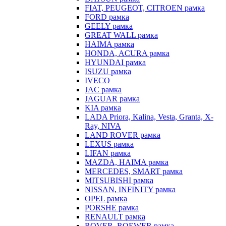
FIAT, PEUGEOT, CITROEN рамка
FORD рамка
GEELY рамка
GREAT WALL рамка
HAIMA рамка
HONDA, ACURA рамка
HYUNDAI рамка
ISUZU рамка
IVECO
JAC рамка
JAGUAR рамка
KIA рамка
LADA Priora, Kalina, Vesta, Granta, X-
Ray, NIVA
LAND ROVER рамка
LEXUS рамка
LIFAN рамка
MAZDA, HAIMA рамка
MERCEDES, SMART рамка
MITSUBISHI рамка
NISSAN, INFINITY рамка
OPEL рамка
PORSHE рамка
RENAULT рамка
ROVER, ROEWER рамка