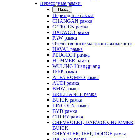
Переходные рамки
Назад
Переходные рамки
CHANGAN рамка
CITROEN рамка
DAEWOO рамка
FAW рамка
Отечественные малотоннажные авто
HAVAL рамка
PEUGEOT рамка
HUMMER рамка
WULING Huangguang
JEEP рамка
ALFA ROMEO рамка
AUDI рамка
BMW рамка
BRILLIANCE рамка
BUICK рамка
LINCOLN рамка
BYD рамка
CHERY рамка
CHEVROLET, DAEWOO, HUMMER,
BUICK
CHRYSLER, JEEP, DODGE рамка
DATSUN рамка