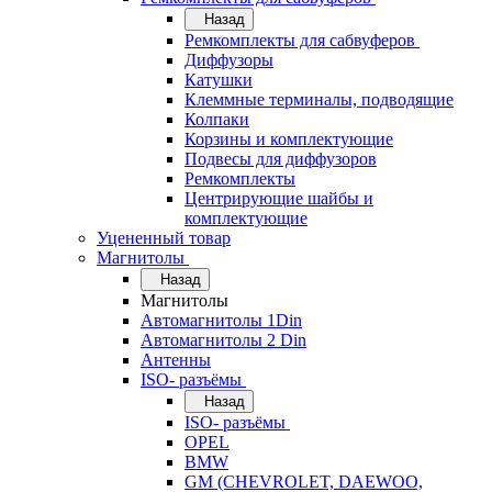
Назад
Ремкомплекты для сабвуферов
Диффузоры
Катушки
Клеммные терминалы, подводящие
Колпаки
Корзины и комплектующие
Подвесы для диффузоров
Ремкомплекты
Центрирующие шайбы и
комплектующие
Уцененный товар
Магнитолы
Назад
Магнитолы
Автомагнитолы 1Din
Автомагнитолы 2 Din
Антенны
ISO- разъёмы
Назад
ISO- разъёмы
OPEL
BMW
GM (CHEVROLET, DAEWOO,