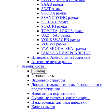
SAAB рамка
SEAT рамка
SKODA рамка
SSANG YONG рамка
SUBARU рамка
SUZUKI рамка
TOYOTA, LEXUS рамка
UAZ - УАЗ рамка
VOLKSWAGEN рамка
VOLVO рамка
VW, SKODA, SEAT рамка
РАМКА УНИВЕРСАЛЬНАЯ
Планшеты Android универсальные
Антенные переходники
Безопасность
Назад
Безопасность
Видеорегистраторы
Дополнительные системы безопасности и
предупреждения
Навигаторы портативные
Охранные системы, сигнализации
Парктроники, датчики парковки
Карты памяти