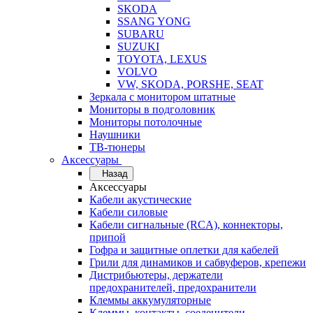
SKODA
SSANG YONG
SUBARU
SUZUKI
TOYOTA, LEXUS
VOLVO
VW, SKODA, PORSHE, SEAT
Зеркала с монитором штатные
Мониторы в подголовник
Мониторы потолочные
Наушники
ТВ-тюнеры
Аксессуары
Назад
Аксессуары
Кабели акустические
Кабели силовые
Кабели сигнальные (RCA), коннекторы,
припой
Гофра и защитные оплетки для кабелей
Грили для динамиков и сабвуферов, крепежи
Дистрибьютеры, держатели
предохранителей, предохранители
Клеммы аккумуляторные
Клеммы, контакты, соеденители