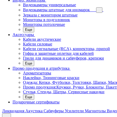
Видео. Мониторы
Видеокамеры универсальные
Видеокамеры штатные для иномарок
Зеркала с монитором штатные
Мониторы в подголовник
Мониторы потолочные
Еще
Аксессуары
Кабели акустические
Кабели силовые
Кабели сигнальные (RCA), коннекторы, припой
Гофра и защитные оплетки для кабелей
Грили для динамиков и сабвуферов, крепежи
Еще
Промо продукция и атрибутика
Ароматизаторы
Наклейки, Тюнинговые краски
Одежда: Кепки, Футболки, Толстовки, Шапки, Мас
Промо продукция:Кружки, Ручки, Блокноты, Пакет
Стулья, Стенды, Шатры, Сервисные накидки
Еще
Подарочные сертификаты
Ликвидация
Акустика
Сабвуферы
Усилители
Магнитолы
Виде