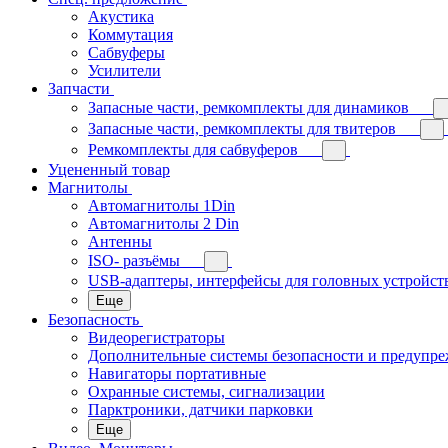
Акустика
Коммутация
Сабвуферы
Усилители
Запчасти
Запасные части, ремкомплекты для динамиков
Запасные части, ремкомплекты для твитеров
Ремкомплекты для сабвуферов
Уцененный товар
Магнитолы
Автомагнитолы 1Din
Автомагнитолы 2 Din
Антенны
ISO- разъёмы
USB-адаптеры, интерфейсы для головных устройст
Еще
Безопасность
Видеорегистраторы
Дополнительные системы безопасности и предупр
Навигаторы портативные
Охранные системы, сигнализации
Парктроники, датчики парковки
Еще