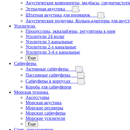
Акустические компоненты, мидбасы, среднечастотн
Эстрадная акустика
Штатная акустика для иномарок
Акустические подиумы, Кольца-адаптеры для акус
Усилители
Процессоры, эквалайзеры, регуляторы к ним
Усилители 24 вольт
Усилители 1-канальные
Усилители 2-х канальные
Усилители 3-4-х канальные
Еще
Сабвуферы
Активные сабвуферы
Пассивные сабвуферы
Сабвуферы в корпусах
Короба для сабвуферов
Морская техника
Аксессуары
Морская акустика
Морские ресиверы
Морские сабвуферы
Морские усилители
Еще
Спец. предложение