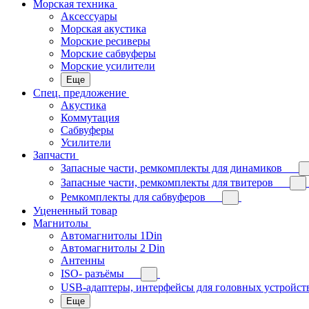
Морская техника
Аксессуары
Морская акустика
Морские ресиверы
Морские сабвуферы
Морские усилители
Еще
Спец. предложение
Акустика
Коммутация
Сабвуферы
Усилители
Запчасти
Запасные части, ремкомплекты для динамиков
Запасные части, ремкомплекты для твитеров
Ремкомплекты для сабвуферов
Уцененный товар
Магнитолы
Автомагнитолы 1Din
Автомагнитолы 2 Din
Антенны
ISO- разъёмы
USB-адаптеры, интерфейсы для головных устройст
Еще