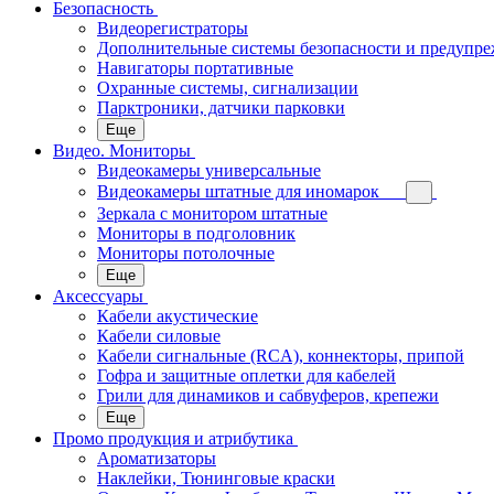
Безопасность
Видеорегистраторы
Дополнительные системы безопасности и предупр
Навигаторы портативные
Охранные системы, сигнализации
Парктроники, датчики парковки
Еще
Видео. Мониторы
Видеокамеры универсальные
Видеокамеры штатные для иномарок
Зеркала с монитором штатные
Мониторы в подголовник
Мониторы потолочные
Еще
Аксессуары
Кабели акустические
Кабели силовые
Кабели сигнальные (RCA), коннекторы, припой
Гофра и защитные оплетки для кабелей
Грили для динамиков и сабвуферов, крепежи
Еще
Промо продукция и атрибутика
Ароматизаторы
Наклейки, Тюнинговые краски