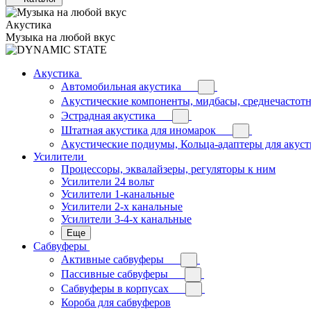
Акустика
Музыка на любой вкус
Акустика
Автомобильная акустика
Акустические компоненты, мидбасы, среднечастотн
Эстрадная акустика
Штатная акустика для иномарок
Акустические подиумы, Кольца-адаптеры для акус
Усилители
Процессоры, эквалайзеры, регуляторы к ним
Усилители 24 вольт
Усилители 1-канальные
Усилители 2-х канальные
Усилители 3-4-х канальные
Еще
Сабвуферы
Активные сабвуферы
Пассивные сабвуферы
Сабвуферы в корпусах
Короба для сабвуферов