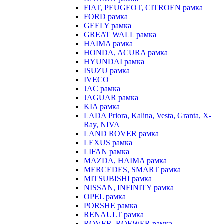
FIAT, PEUGEOT, CITROEN рамка
FORD рамка
GEELY рамка
GREAT WALL рамка
HAIMA рамка
HONDA, ACURA рамка
HYUNDAI рамка
ISUZU рамка
IVECO
JAC рамка
JAGUAR рамка
KIA рамка
LADA Priora, Kalina, Vesta, Granta, X-
Ray, NIVA
LAND ROVER рамка
LEXUS рамка
LIFAN рамка
MAZDA, HAIMA рамка
MERCEDES, SMART рамка
MITSUBISHI рамка
NISSAN, INFINITY рамка
OPEL рамка
PORSHE рамка
RENAULT рамка
ROVER, ROEWER рамка