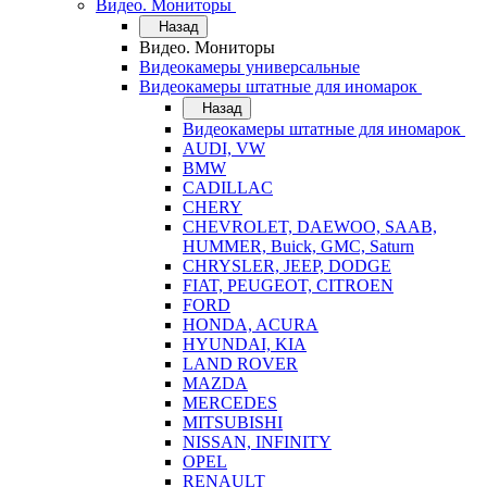
Видео. Мониторы
Назад
Видео. Мониторы
Видеокамеры универсальные
Видеокамеры штатные для иномарок
Назад
Видеокамеры штатные для иномарок
AUDI, VW
BMW
CADILLAC
CHERY
CHEVROLET, DAEWOO, SAAB,
HUMMER, Buick, GMC, Saturn
CHRYSLER, JEEP, DODGE
FIAT, PEUGEOT, CITROEN
FORD
HONDA, ACURA
HYUNDAI, KIA
LAND ROVER
MAZDA
MERCEDES
MITSUBISHI
NISSAN, INFINITY
OPEL
RENAULT