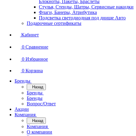
Блокноты, Пакеты, Браслеты
Стулья, Стенды, Шатры, Сервисные накидки
Флаги, Банеры, Атрибутика
Подсветка светодиодная под днище Авто
Подарочные сертификаты
Кабинет
0
Сравнение
0
Избранное
0
Корзина
Бренды
Назад
Бренды
Бренды
Вопрос/Ответ
Акции
Компания
Назад
Компания
О компании