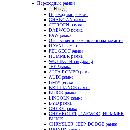
Переходные рамки
Назад
Переходные рамки
CHANGAN рамка
CITROEN рамка
DAEWOO рамка
FAW рамка
Отечественные малотоннажные авто
HAVAL рамка
PEUGEOT рамка
HUMMER рамка
WULING Huangguang
JEEP рамка
ALFA ROMEO рамка
AUDI рамка
BMW рамка
BRILLIANCE рамка
BUICK рамка
LINCOLN рамка
BYD рамка
CHERY рамка
CHEVROLET, DAEWOO, HUMMER,
BUICK
CHRYSLER, JEEP, DODGE рамка
DATSUN рамка