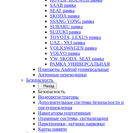
SAAB рамка
SEAT рамка
SKODA рамка
SSANG YONG рамка
SUBARU рамка
SUZUKI рамка
TOYOTA, LEXUS рамка
UAZ - УАЗ рамка
VOLKSWAGEN рамка
VOLVO рамка
VW, SKODA, SEAT рамка
РАМКА УНИВЕРСАЛЬНАЯ
Планшеты Android универсальные
Антенные переходники
Безопасность
Назад
Безопасность
Видеорегистраторы
Дополнительные системы безопасности и
предупреждения
Навигаторы портативные
Охранные системы, сигнализации
Парктроники, датчики парковки
Карты памяти