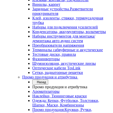
Винилы, карпет
Зарядные устройства.Разветвители
прикуривателя
Клей, изоленты, стяжки, термоусадочная
трубка
Наборы для подключения усилителей
Конденсаторы, аккумуляторы, вольтметры
Наборы инструментов для монтажа/
демонтажа авто аудио систем
Преобразователи напряжения
Терминалы сабвуферные и акустические
Тестовые диски, правила
Фазоинверторы
Шумоизоляция, акустические линзы
Оптические кабели TosLink
Сетки, радиаторные решетки
Промо продукция и атрибутика
Назад
Промо продукция и атрибутика
Ароматизаторы
Наклейки, Тюнинговые краски
Одежда: Кепки, Футболки, Толстовки,
Шапки, Маски, Комбинезоны
Промо продукция:Кружки, Ручки,