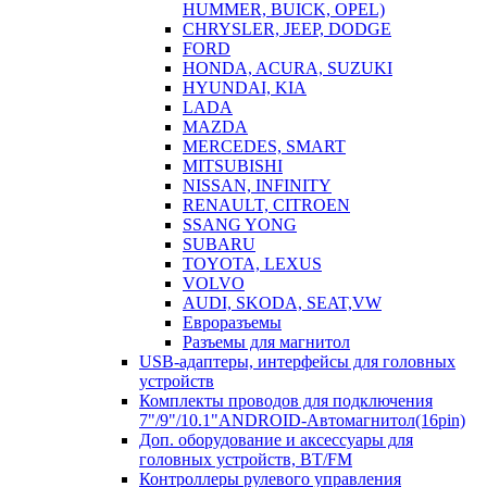
HUMMER, BUICK, OPEL)
CHRYSLER, JEEP, DODGE
FORD
HONDA, ACURA, SUZUKI
HYUNDAI, KIA
LADA
MAZDA
MERCEDES, SMART
MITSUBISHI
NISSAN, INFINITY
RENAULT, CITROEN
SSANG YONG
SUBARU
TOYOTA, LEXUS
VOLVO
AUDI, SKODA, SEAT,VW
Евроразъемы
Разъемы для магнитол
USB-адаптеры, интерфейсы для головных
устройств
Комплекты проводов для подключения
7"/9"/10.1"ANDROID-Автомагнитол(16pin)
Доп. оборудование и аксессуары для
головных устройств, BT/FM
Контроллеры рулевого управления