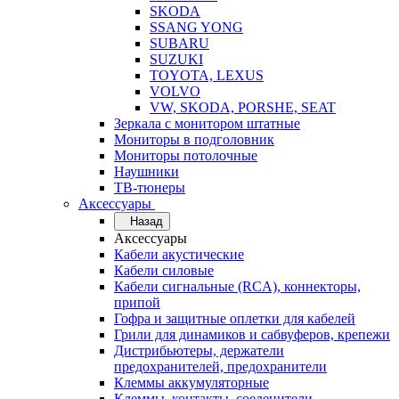
SKODA
SSANG YONG
SUBARU
SUZUKI
TOYOTA, LEXUS
VOLVO
VW, SKODA, PORSHE, SEAT
Зеркала с монитором штатные
Мониторы в подголовник
Мониторы потолочные
Наушники
ТВ-тюнеры
Аксессуары
Назад
Аксессуары
Кабели акустические
Кабели силовые
Кабели сигнальные (RCA), коннекторы,
припой
Гофра и защитные оплетки для кабелей
Грили для динамиков и сабвуферов, крепежи
Дистрибьютеры, держатели
предохранителей, предохранители
Клеммы аккумуляторные
Клеммы, контакты, соеденители