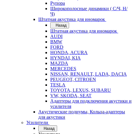
Рупора
Широкополосные динамики ( С/Ч, Н/
Ч)
Штатная акустика для иномарок
Назад
Штатная акустика для иномарок
AUDI
BMW
FORD
HONDA, ACURA
HYNDAI, KIA
MAZDA
MERCEDES
NISSAN, RENAULT, LADA, DACIA
PEUGEOT, CITROEN
TESLA
TOYOTA, LEXUS, SUBARU
VW, SKODA, SEAT
Адаптеры для подключения акустики и
усилителя
Акустические подиумы, Кольца-адаптеры
для акустики
Усилители
Назад