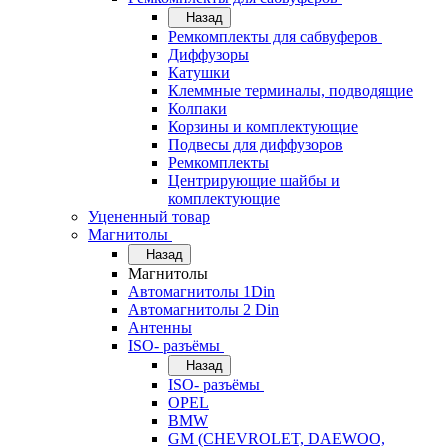
Назад
Ремкомплекты для сабвуферов
Диффузоры
Катушки
Клеммные терминалы, подводящие
Колпаки
Корзины и комплектующие
Подвесы для диффузоров
Ремкомплекты
Центрирующие шайбы и
комплектующие
Уцененный товар
Магнитолы
Назад
Магнитолы
Автомагнитолы 1Din
Автомагнитолы 2 Din
Антенны
ISO- разъёмы
Назад
ISO- разъёмы
OPEL
BMW
GM (CHEVROLET, DAEWOO,