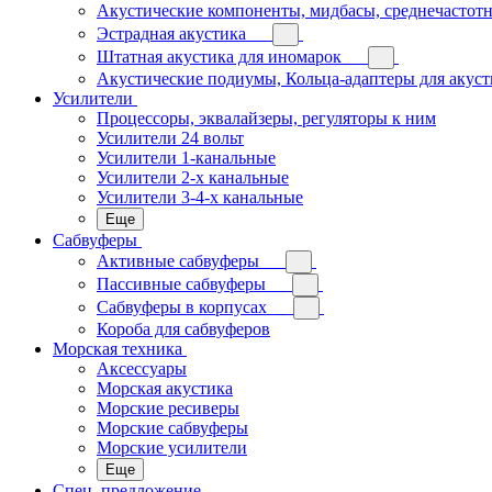
Акустические компоненты, мидбасы, среднечастотн
Эстрадная акустика
Штатная акустика для иномарок
Акустические подиумы, Кольца-адаптеры для акус
Усилители
Процессоры, эквалайзеры, регуляторы к ним
Усилители 24 вольт
Усилители 1-канальные
Усилители 2-х канальные
Усилители 3-4-х канальные
Еще
Сабвуферы
Активные сабвуферы
Пассивные сабвуферы
Сабвуферы в корпусах
Короба для сабвуферов
Морская техника
Аксессуары
Морская акустика
Морские ресиверы
Морские сабвуферы
Морские усилители
Еще
Спец. предложение