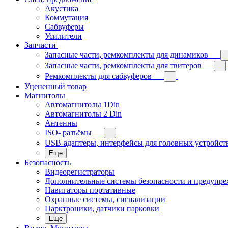
Акустика
Коммутация
Сабвуферы
Усилители
Запчасти
Запасные части, ремкомплекты для динамиков
Запасные части, ремкомплекты для твитеров
Ремкомплекты для сабвуферов
Уцененный товар
Магнитолы
Автомагнитолы 1Din
Автомагнитолы 2 Din
Антенны
ISO- разъёмы
USB-адаптеры, интерфейсы для головных устройст
Еще
Безопасность
Видеорегистраторы
Дополнительные системы безопасности и предупр
Навигаторы портативные
Охранные системы, сигнализации
Парктроники, датчики парковки
Еще