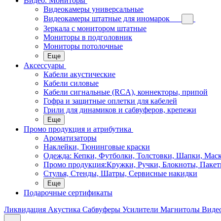
Видео. Мониторы
Видеокамеры универсальные
Видеокамеры штатные для иномарок
Зеркала с монитором штатные
Мониторы в подголовник
Мониторы потолочные
Еще
Аксессуары
Кабели акустические
Кабели силовые
Кабели сигнальные (RCA), коннекторы, припой
Гофра и защитные оплетки для кабелей
Грили для динамиков и сабвуферов, крепежи
Еще
Промо продукция и атрибутика
Ароматизаторы
Наклейки, Тюнинговые краски
Одежда: Кепки, Футболки, Толстовки, Шапки, Мас
Промо продукция:Кружки, Ручки, Блокноты, Пакет
Стулья, Стенды, Шатры, Сервисные накидки
Еще
Подарочные сертификаты
Ликвидация
Акустика
Сабвуферы
Усилители
Магнитолы
Виде