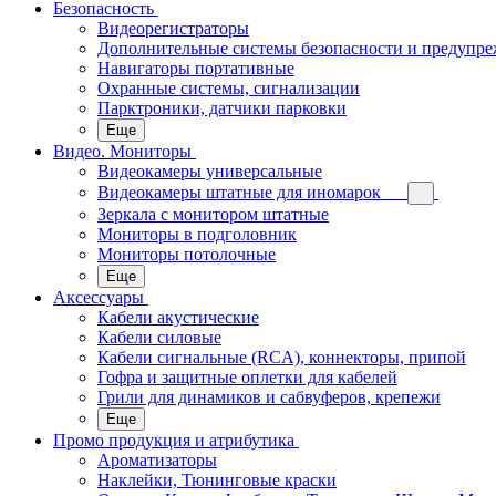
Безопасность
Видеорегистраторы
Дополнительные системы безопасности и предупр
Навигаторы портативные
Охранные системы, сигнализации
Парктроники, датчики парковки
Еще
Видео. Мониторы
Видеокамеры универсальные
Видеокамеры штатные для иномарок
Зеркала с монитором штатные
Мониторы в подголовник
Мониторы потолочные
Еще
Аксессуары
Кабели акустические
Кабели силовые
Кабели сигнальные (RCA), коннекторы, припой
Гофра и защитные оплетки для кабелей
Грили для динамиков и сабвуферов, крепежи
Еще
Промо продукция и атрибутика
Ароматизаторы
Наклейки, Тюнинговые краски