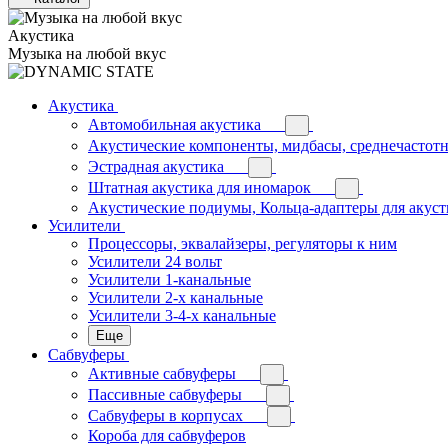
Акустика
Музыка на любой вкус
Акустика
Автомобильная акустика
Акустические компоненты, мидбасы, среднечастотн
Эстрадная акустика
Штатная акустика для иномарок
Акустические подиумы, Кольца-адаптеры для акус
Усилители
Процессоры, эквалайзеры, регуляторы к ним
Усилители 24 вольт
Усилители 1-канальные
Усилители 2-х канальные
Усилители 3-4-х канальные
Еще
Сабвуферы
Активные сабвуферы
Пассивные сабвуферы
Сабвуферы в корпусах
Короба для сабвуферов