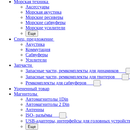
Морская техника
Аксессуары
Морская акустика
Морские ресиверы
Морские сабвуферы
Морские усилители
Еще
Спец. предложение
Акустика
Коммутация
Сабвуферы
Усилители
Запчасти
Запасные части, ремкомплекты для динамиков
Запасные части, ремкомплекты для твитеров
Ремкомплекты для сабвуферов
Уцененный товар
Магнитолы
Автомагнитолы 1Din
Автомагнитолы 2 Din
Антенны
ISO- разъёмы
USB-адаптеры, интерфейсы для головных устройст
Еще