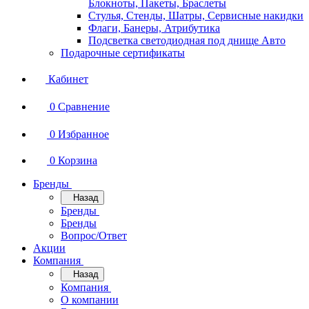
Блокноты, Пакеты, Браслеты
Стулья, Стенды, Шатры, Сервисные накидки
Флаги, Банеры, Атрибутика
Подсветка светодиодная под днище Авто
Подарочные сертификаты
Кабинет
0
Сравнение
0
Избранное
0
Корзина
Бренды
Назад
Бренды
Бренды
Вопрос/Ответ
Акции
Компания
Назад
Компания
О компании