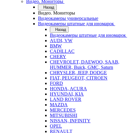
Видео. Мониторы
Назад
Видео. Мониторы
Видеокамеры универсальные
Видеокамеры штатные для иномарок
Назад
Видеокамеры штатные для иномарок
AUDI, VW
BMW
CADILLAC
CHERY
CHEVROLET, DAEWOO, SAAB,
HUMMER, Buick, GMC, Saturn
CHRYSLER, JEEP, DODGE
FIAT, PEUGEOT, CITROEN
FORD
HONDA, ACURA
HYUNDAI, KIA
LAND ROVER
MAZDA
MERCEDES
MITSUBISHI
NISSAN, INFINITY
OPEL
RENAULT