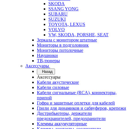
SKODA
SSANG YONG
SUBARU
SUZUKI
TOYOTA, LEXUS
VOLVO
VW, SKODA, PORSHE, SEAT
Зеркала с монитором штатные
Мониторы в подголовник
Мониторы потолочные
Наушники
ТВ-тюнеры
Аксессуары
Назад
Аксессуары
Кабели акустические
Кабели силовые
Кабели сигнальные (RCA), коннекторы,
припой
Гофра и защитные оплетки для кабелей
Грили для динамиков и сабвуферов, крепежи
Дистрибьютеры, держатели
предохранителей, предохранители
Клеммы аккумуляторные
Клеммы, контакты, соеденители