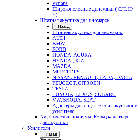
Рупора
Широкополосные динамики ( С/Ч, Н/
Ч)
Штатная акустика для иномарок
Назад
Штатная акустика для иномарок
AUDI
BMW
FORD
HONDA, ACURA
HYNDAI, KIA
MAZDA
MERCEDES
NISSAN, RENAULT, LADA, DACIA
PEUGEOT, CITROEN
TESLA
TOYOTA, LEXUS, SUBARU
VW, SKODA, SEAT
Адаптеры для подключения акустики и
усилителя
Акустические подиумы, Кольца-адаптеры
для акустики
Усилители
Назад