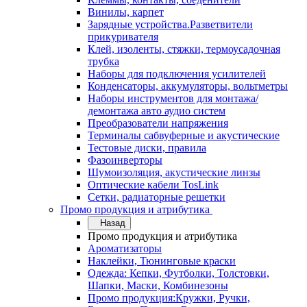
Винилы, карпет
Зарядные устройства.Разветвители
прикуривателя
Клей, изоленты, стяжки, термоусадочная
трубка
Наборы для подключения усилителей
Конденсаторы, аккумуляторы, вольтметры
Наборы инструментов для монтажа/
демонтажа авто аудио систем
Преобразователи напряжения
Терминалы сабвуферные и акустические
Тестовые диски, правила
Фазоинверторы
Шумоизоляция, акустические линзы
Оптические кабели TosLink
Сетки, радиаторные решетки
Промо продукция и атрибутика
Назад
Промо продукция и атрибутика
Ароматизаторы
Наклейки, Тюнинговые краски
Одежда: Кепки, Футболки, Толстовки,
Шапки, Маски, Комбинезоны
Промо продукция:Кружки, Ручки,