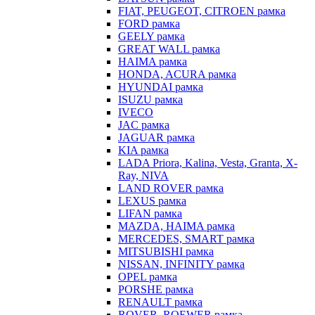
FIAT, PEUGEOT, CITROEN рамка
FORD рамка
GEELY рамка
GREAT WALL рамка
HAIMA рамка
HONDA, ACURA рамка
HYUNDAI рамка
ISUZU рамка
IVECO
JAC рамка
JAGUAR рамка
KIA рамка
LADA Priora, Kalina, Vesta, Granta, X-
Ray, NIVA
LAND ROVER рамка
LEXUS рамка
LIFAN рамка
MAZDA, HAIMA рамка
MERCEDES, SMART рамка
MITSUBISHI рамка
NISSAN, INFINITY рамка
OPEL рамка
PORSHE рамка
RENAULT рамка
ROVER, ROEWER рамка