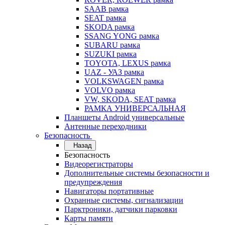
SAAB рамка
SEAT рамка
SKODA рамка
SSANG YONG рамка
SUBARU рамка
SUZUKI рамка
TOYOTA, LEXUS рамка
UAZ - УАЗ рамка
VOLKSWAGEN рамка
VOLVO рамка
VW, SKODA, SEAT рамка
РАМКА УНИВЕРСАЛЬНАЯ
Планшеты Android универсальные
Антенные переходники
Безопасность
Назад
Безопасность
Видеорегистраторы
Дополнительные системы безопасности и
предупреждения
Навигаторы портативные
Охранные системы, сигнализации
Парктроники, датчики парковки
Карты памяти