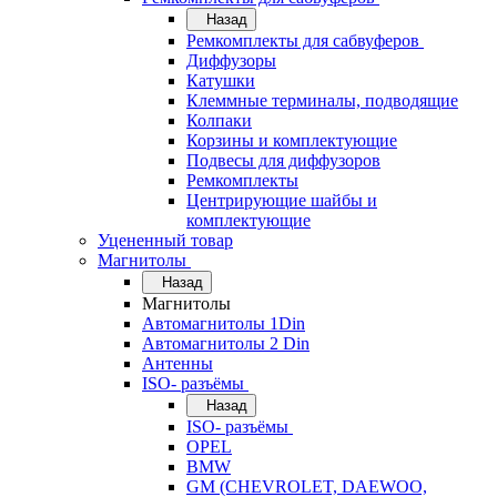
Назад
Ремкомплекты для сабвуферов
Диффузоры
Катушки
Клеммные терминалы, подводящие
Колпаки
Корзины и комплектующие
Подвесы для диффузоров
Ремкомплекты
Центрирующие шайбы и
комплектующие
Уцененный товар
Магнитолы
Назад
Магнитолы
Автомагнитолы 1Din
Автомагнитолы 2 Din
Антенны
ISO- разъёмы
Назад
ISO- разъёмы
OPEL
BMW
GM (CHEVROLET, DAEWOO,