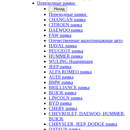
Переходные рамки
Назад
Переходные рамки
CHANGAN рамка
CITROEN рамка
DAEWOO рамка
FAW рамка
Отечественные малотоннажные авто
HAVAL рамка
PEUGEOT рамка
HUMMER рамка
WULING Huangguang
JEEP рамка
ALFA ROMEO рамка
AUDI рамка
BMW рамка
BRILLIANCE рамка
BUICK рамка
LINCOLN рамка
BYD рамка
CHERY рамка
CHEVROLET, DAEWOO, HUMMER,
BUICK
CHRYSLER, JEEP, DODGE рамка
DATSUN рамка