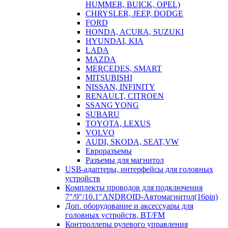
HUMMER, BUICK, OPEL)
CHRYSLER, JEEP, DODGE
FORD
HONDA, ACURA, SUZUKI
HYUNDAI, KIA
LADA
MAZDA
MERCEDES, SMART
MITSUBISHI
NISSAN, INFINITY
RENAULT, CITROEN
SSANG YONG
SUBARU
TOYOTA, LEXUS
VOLVO
AUDI, SKODA, SEAT,VW
Евроразъемы
Разъемы для магнитол
USB-адаптеры, интерфейсы для головных
устройств
Комплекты проводов для подключения
7"/9"/10.1"ANDROID-Автомагнитол(16pin)
Доп. оборудование и аксессуары для
головных устройств, BT/FM
Контроллеры рулевого управления