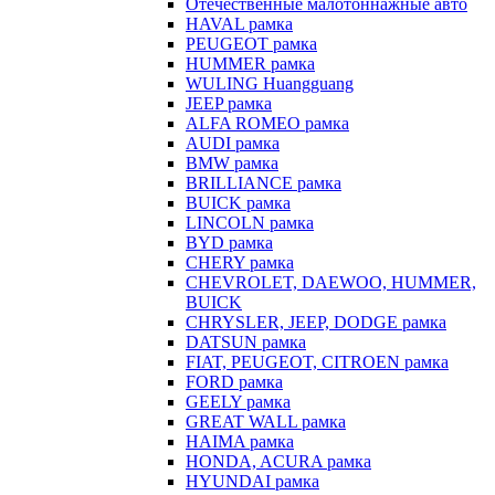
Отечественные малотоннажные авто
HAVAL рамка
PEUGEOT рамка
HUMMER рамка
WULING Huangguang
JEEP рамка
ALFA ROMEO рамка
AUDI рамка
BMW рамка
BRILLIANCE рамка
BUICK рамка
LINCOLN рамка
BYD рамка
CHERY рамка
CHEVROLET, DAEWOO, HUMMER,
BUICK
CHRYSLER, JEEP, DODGE рамка
DATSUN рамка
FIAT, PEUGEOT, CITROEN рамка
FORD рамка
GEELY рамка
GREAT WALL рамка
HAIMA рамка
HONDA, ACURA рамка
HYUNDAI рамка