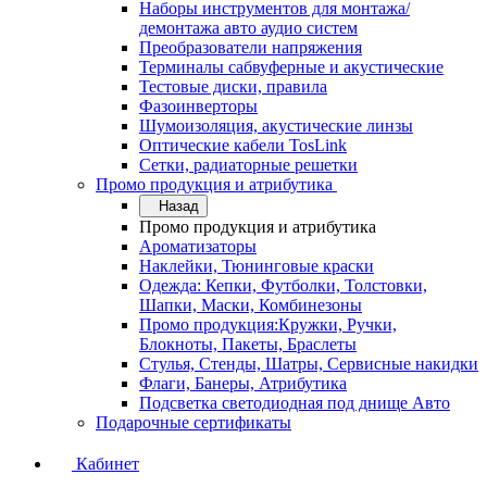
Наборы инструментов для монтажа/
демонтажа авто аудио систем
Преобразователи напряжения
Терминалы сабвуферные и акустические
Тестовые диски, правила
Фазоинверторы
Шумоизоляция, акустические линзы
Оптические кабели TosLink
Сетки, радиаторные решетки
Промо продукция и атрибутика
Назад
Промо продукция и атрибутика
Ароматизаторы
Наклейки, Тюнинговые краски
Одежда: Кепки, Футболки, Толстовки,
Шапки, Маски, Комбинезоны
Промо продукция:Кружки, Ручки,
Блокноты, Пакеты, Браслеты
Стулья, Стенды, Шатры, Сервисные накидки
Флаги, Банеры, Атрибутика
Подсветка светодиодная под днище Авто
Подарочные сертификаты
Кабинет