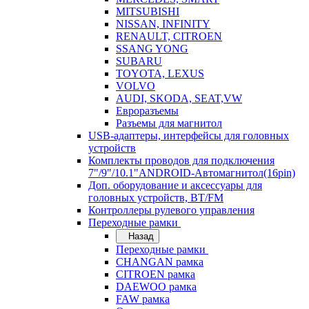
MITSUBISHI
NISSAN, INFINITY
RENAULT, CITROEN
SSANG YONG
SUBARU
TOYOTA, LEXUS
VOLVO
AUDI, SKODA, SEAT,VW
Евроразъемы
Разъемы для магнитол
USB-адаптеры, интерфейсы для головных
устройств
Комплекты проводов для подключения
7"/9"/10.1"ANDROID-Автомагнитол(16pin)
Доп. оборудование и аксессуары для
головных устройств, BT/FM
Контроллеры рулевого управления
Переходные рамки
Назад
Переходные рамки
CHANGAN рамка
CITROEN рамка
DAEWOO рамка
FAW рамка