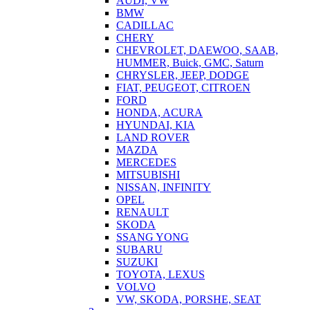
AUDI, VW
BMW
CADILLAC
CHERY
CHEVROLET, DAEWOO, SAAB,
HUMMER, Buick, GMC, Saturn
CHRYSLER, JEEP, DODGE
FIAT, PEUGEOT, CITROEN
FORD
HONDA, ACURA
HYUNDAI, KIA
LAND ROVER
MAZDA
MERCEDES
MITSUBISHI
NISSAN, INFINITY
OPEL
RENAULT
SKODA
SSANG YONG
SUBARU
SUZUKI
TOYOTA, LEXUS
VOLVO
VW, SKODA, PORSHE, SEAT