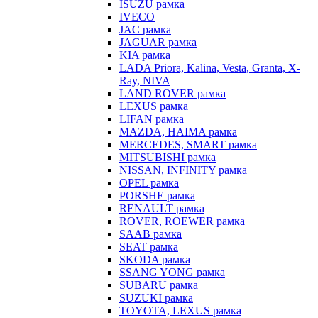
ISUZU рамка
IVECO
JAC рамка
JAGUAR рамка
KIA рамка
LADA Priora, Kalina, Vesta, Granta, X-
Ray, NIVA
LAND ROVER рамка
LEXUS рамка
LIFAN рамка
MAZDA, HAIMA рамка
MERCEDES, SMART рамка
MITSUBISHI рамка
NISSAN, INFINITY рамка
OPEL рамка
PORSHE рамка
RENAULT рамка
ROVER, ROEWER рамка
SAAB рамка
SEAT рамка
SKODA рамка
SSANG YONG рамка
SUBARU рамка
SUZUKI рамка
TOYOTA, LEXUS рамка