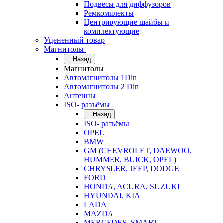
Подвесы для диффузоров
Ремкомплекты
Центрирующие шайбы и
комплектующие
Уцененный товар
Магнитолы
Назад
Магнитолы
Автомагнитолы 1Din
Автомагнитолы 2 Din
Антенны
ISO- разъёмы
Назад
ISO- разъёмы
OPEL
BMW
GM (CHEVROLET, DAEWOO,
HUMMER, BUICK, OPEL)
CHRYSLER, JEEP, DODGE
FORD
HONDA, ACURA, SUZUKI
HYUNDAI, KIA
LADA
MAZDA
MERCEDES, SMART