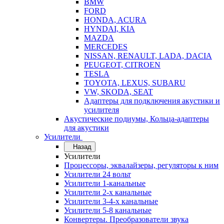
BMW
FORD
HONDA, ACURA
HYNDAI, KIA
MAZDA
MERCEDES
NISSAN, RENAULT, LADA, DACIA
PEUGEOT, CITROEN
TESLA
TOYOTA, LEXUS, SUBARU
VW, SKODA, SEAT
Адаптеры для подключения акустики и
усилителя
Акустические подиумы, Кольца-адаптеры
для акустики
Усилители
Назад
Усилители
Процессоры, эквалайзеры, регуляторы к ним
Усилители 24 вольт
Усилители 1-канальные
Усилители 2-х канальные
Усилители 3-4-х канальные
Усилители 5-8 канальные
Конвертеры. Преобразователи звука