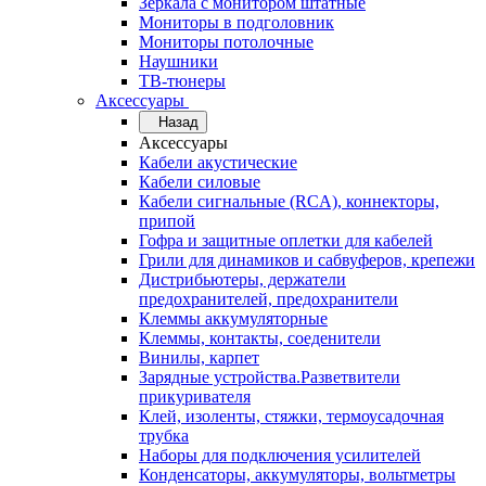
Зеркала с монитором штатные
Мониторы в подголовник
Мониторы потолочные
Наушники
ТВ-тюнеры
Аксессуары
Назад
Аксессуары
Кабели акустические
Кабели силовые
Кабели сигнальные (RCA), коннекторы,
припой
Гофра и защитные оплетки для кабелей
Грили для динамиков и сабвуферов, крепежи
Дистрибьютеры, держатели
предохранителей, предохранители
Клеммы аккумуляторные
Клеммы, контакты, соеденители
Винилы, карпет
Зарядные устройства.Разветвители
прикуривателя
Клей, изоленты, стяжки, термоусадочная
трубка
Наборы для подключения усилителей
Конденсаторы, аккумуляторы, вольтметры