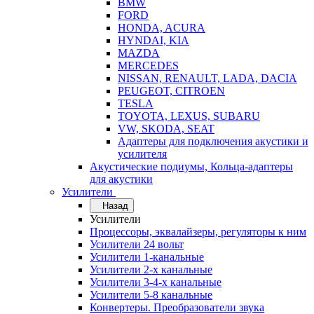
BMW
FORD
HONDA, ACURA
HYNDAI, KIA
MAZDA
MERCEDES
NISSAN, RENAULT, LADA, DACIA
PEUGEOT, CITROEN
TESLA
TOYOTA, LEXUS, SUBARU
VW, SKODA, SEAT
Адаптеры для подключения акустики и
усилителя
Акустические подиумы, Кольца-адаптеры
для акустики
Усилители
Назад
Усилители
Процессоры, эквалайзеры, регуляторы к ним
Усилители 24 вольт
Усилители 1-канальные
Усилители 2-х канальные
Усилители 3-4-х канальные
Усилители 5-8 канальные
Конвертеры. Преобразователи звука