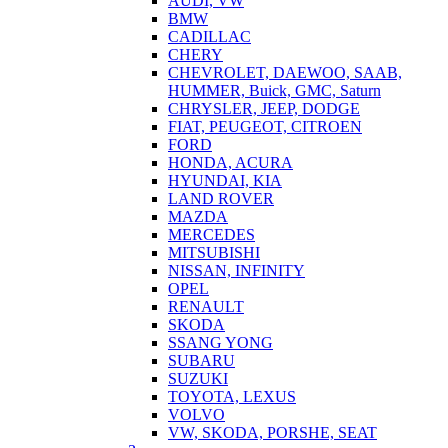
AUDI, VW
BMW
CADILLAC
CHERY
CHEVROLET, DAEWOO, SAAB,
HUMMER, Buick, GMC, Saturn
CHRYSLER, JEEP, DODGE
FIAT, PEUGEOT, CITROEN
FORD
HONDA, ACURA
HYUNDAI, KIA
LAND ROVER
MAZDA
MERCEDES
MITSUBISHI
NISSAN, INFINITY
OPEL
RENAULT
SKODA
SSANG YONG
SUBARU
SUZUKI
TOYOTA, LEXUS
VOLVO
VW, SKODA, PORSHE, SEAT