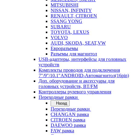
MITSUBISHI
NISSAN, INFINITY
RENAULT, CITROEN
SSANG YONG
SUBARU
TOYOTA, LEXUS
VOLVO
AUDI, SKODA, SEAT,VW
Евроразъемы
Разъемы для магнитол
USB-адаптеры, интерфейсы для головных
устройств
Комплекты проводов для подключения
7"/9"/10.1"ANDROID-Автомагнитол(16pin)
Доп. оборудование и аксессуары для
головных устройств, BT/FM
Контроллеры рулевого управления
Переходные рамки
Назад
Переходные рамки
CHANGAN рамка
CITROEN рамка
DAEWOO рамка
FAW рамка