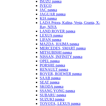
ISUZU рамка
IVECO
JAC рамка
JAGUAR рамка
KIA рамка
LADA Priora, Kalina, Vesta, Granta, X-
Ray, NIVA
LAND ROVER рамка
LEXUS рамка
LIFAN рамка
MAZDA, HAIMA рамка
MERCEDES, SMART рамка
MITSUBISHI рамка
NISSAN, INFINITY рамка
OPEL рамка
PORSHE рамка
RENAULT рамка
ROVER, ROEWER рамка
SAAB рамка
SEAT рамка
SKODA рамка
SSANG YONG рамка
SUBARU рамка
SUZUKI рамка
TOYOTA, LEXUS рамка