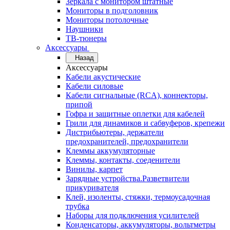
Зеркала с монитором штатные
Мониторы в подголовник
Мониторы потолочные
Наушники
ТВ-тюнеры
Аксессуары
Назад
Аксессуары
Кабели акустические
Кабели силовые
Кабели сигнальные (RCA), коннекторы,
припой
Гофра и защитные оплетки для кабелей
Грили для динамиков и сабвуферов, крепежи
Дистрибьютеры, держатели
предохранителей, предохранители
Клеммы аккумуляторные
Клеммы, контакты, соеденители
Винилы, карпет
Зарядные устройства.Разветвители
прикуривателя
Клей, изоленты, стяжки, термоусадочная
трубка
Наборы для подключения усилителей
Конденсаторы, аккумуляторы, вольтметры