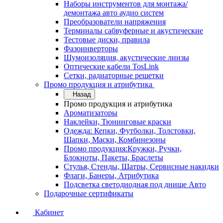
Наборы инструментов для монтажа/
демонтажа авто аудио систем
Преобразователи напряжения
Терминалы сабвуферные и акустические
Тестовые диски, правила
Фазоинверторы
Шумоизоляция, акустические линзы
Оптические кабели TosLink
Сетки, радиаторные решетки
Промо продукция и атрибутика
Назад
Промо продукция и атрибутика
Ароматизаторы
Наклейки, Тюнинговые краски
Одежда: Кепки, Футболки, Толстовки,
Шапки, Маски, Комбинезоны
Промо продукция:Кружки, Ручки,
Блокноты, Пакеты, Браслеты
Стулья, Стенды, Шатры, Сервисные накидки
Флаги, Банеры, Атрибутика
Подсветка светодиодная под днище Авто
Подарочные сертификаты
Кабинет