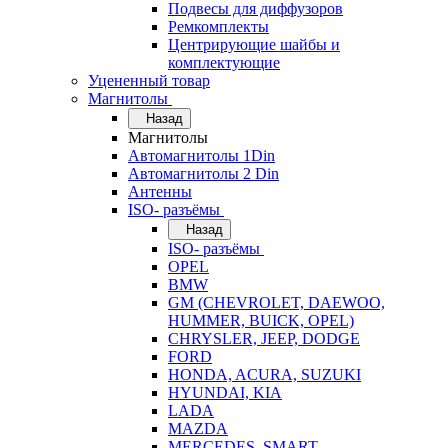
Подвесы для диффузоров
Ремкомплекты
Центрирующие шайбы и
комплектующие
Уцененный товар
Магнитолы
Назад
Магнитолы
Автомагнитолы 1Din
Автомагнитолы 2 Din
Антенны
ISO- разъёмы
Назад
ISO- разъёмы
OPEL
BMW
GM (CHEVROLET, DAEWOO,
HUMMER, BUICK, OPEL)
CHRYSLER, JEEP, DODGE
FORD
HONDA, ACURA, SUZUKI
HYUNDAI, KIA
LADA
MAZDA
MERCEDES, SMART