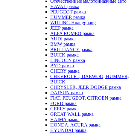
Отечественные малотоннажные авто
HAVAL рамка
PEUGEOT рамка
HUMMER рамка
WULING Huangguang
JEEP рамка
ALFA ROMEO рамка
AUDI рамка
BMW рамка
BRILLIANCE рамка
BUICK рамка
LINCOLN рамка
BYD рамка
CHERY рамка
CHEVROLET, DAEWOO, HUMMER,
BUICK
CHRYSLER, JEEP, DODGE рамка
DATSUN рамка
FIAT, PEUGEOT, CITROEN рамка
FORD рамка
GEELY рамка
GREAT WALL рамка
HAIMA рамка
HONDA, ACURA рамка
HYUNDAI рамка