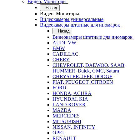
Видео. Мониторы
Назад
Видео. Мониторы
Видеокамеры универсальные
Видеокамеры штатные для иномарок
Назад
Видеокамеры штатные для иномарок
AUDI, VW
BMW
CADILLAC
CHERY
CHEVROLET, DAEWOO, SAAB,
HUMMER, Buick, GMC, Saturn
CHRYSLER, JEEP, DODGE
FIAT, PEUGEOT, CITROEN
FORD
HONDA, ACURA
HYUNDAI, KIA
LAND ROVER
MAZDA
MERCEDES
MITSUBISHI
NISSAN, INFINITY
OPEL
RENAULT