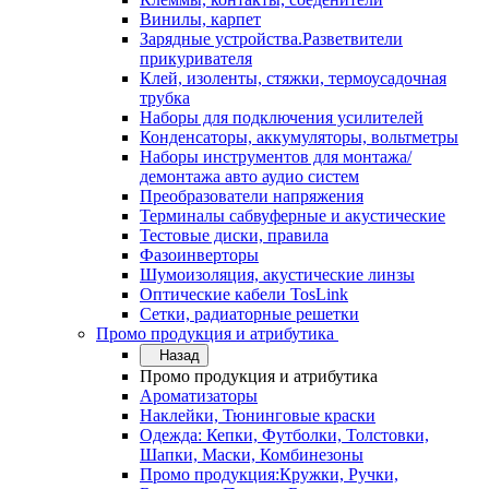
Винилы, карпет
Зарядные устройства.Разветвители
прикуривателя
Клей, изоленты, стяжки, термоусадочная
трубка
Наборы для подключения усилителей
Конденсаторы, аккумуляторы, вольтметры
Наборы инструментов для монтажа/
демонтажа авто аудио систем
Преобразователи напряжения
Терминалы сабвуферные и акустические
Тестовые диски, правила
Фазоинверторы
Шумоизоляция, акустические линзы
Оптические кабели TosLink
Сетки, радиаторные решетки
Промо продукция и атрибутика
Назад
Промо продукция и атрибутика
Ароматизаторы
Наклейки, Тюнинговые краски
Одежда: Кепки, Футболки, Толстовки,
Шапки, Маски, Комбинезоны
Промо продукция:Кружки, Ручки,