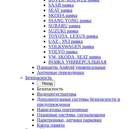
SAAB рамка
SEAT рамка
SKODA рамка
SSANG YONG рамка
SUBARU рамка
SUZUKI рамка
TOYOTA, LEXUS рамка
UAZ - УАЗ рамка
VOLKSWAGEN рамка
VOLVO рамка
VW, SKODA, SEAT рамка
РАМКА УНИВЕРСАЛЬНАЯ
Планшеты Android универсальные
Антенные переходники
Безопасность
Назад
Безопасность
Видеорегистраторы
Дополнительные системы безопасности и
предупреждения
Навигаторы портативные
Охранные системы, сигнализации
Парктроники, датчики парковки
Карты памяти