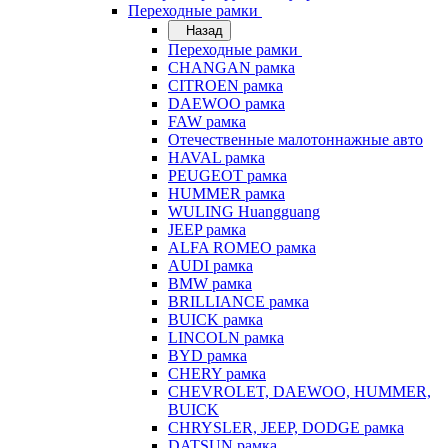
Переходные рамки
Назад
Переходные рамки
CHANGAN рамка
CITROEN рамка
DAEWOO рамка
FAW рамка
Отечественные малотоннажные авто
HAVAL рамка
PEUGEOT рамка
HUMMER рамка
WULING Huangguang
JEEP рамка
ALFA ROMEO рамка
AUDI рамка
BMW рамка
BRILLIANCE рамка
BUICK рамка
LINCOLN рамка
BYD рамка
CHERY рамка
CHEVROLET, DAEWOO, HUMMER,
BUICK
CHRYSLER, JEEP, DODGE рамка
DATSUN рамка