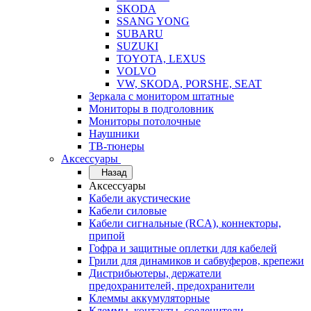
SKODA
SSANG YONG
SUBARU
SUZUKI
TOYOTA, LEXUS
VOLVO
VW, SKODA, PORSHE, SEAT
Зеркала с монитором штатные
Мониторы в подголовник
Мониторы потолочные
Наушники
ТВ-тюнеры
Аксессуары
Назад
Аксессуары
Кабели акустические
Кабели силовые
Кабели сигнальные (RCA), коннекторы,
припой
Гофра и защитные оплетки для кабелей
Грили для динамиков и сабвуферов, крепежи
Дистрибьютеры, держатели
предохранителей, предохранители
Клеммы аккумуляторные
Клеммы, контакты, соеденители