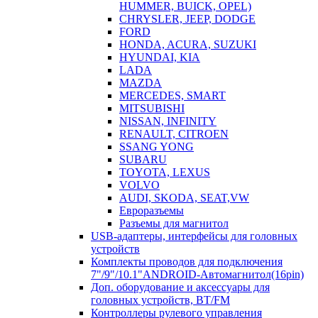
HUMMER, BUICK, OPEL)
CHRYSLER, JEEP, DODGE
FORD
HONDA, ACURA, SUZUKI
HYUNDAI, KIA
LADA
MAZDA
MERCEDES, SMART
MITSUBISHI
NISSAN, INFINITY
RENAULT, CITROEN
SSANG YONG
SUBARU
TOYOTA, LEXUS
VOLVO
AUDI, SKODA, SEAT,VW
Евроразъемы
Разъемы для магнитол
USB-адаптеры, интерфейсы для головных
устройств
Комплекты проводов для подключения
7"/9"/10.1"ANDROID-Автомагнитол(16pin)
Доп. оборудование и аксессуары для
головных устройств, BT/FM
Контроллеры рулевого управления