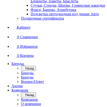
Блокноты, Пакеты, Браслеты
Стулья, Стенды, Шатры, Сервисные накидки
Флаги, Банеры, Атрибутика
Подсветка светодиодная под днище Авто
Подарочные сертификаты
Кабинет
0
Сравнение
0
Избранное
0
Корзина
Бренды
Назад
Бренды
Бренды
Вопрос/Ответ
Акции
Компания
Назад
Компания
О компании