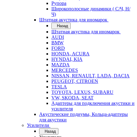
Рупора
Широкополосные динамики ( С/Ч, Н/
Ч)
Штатная акустика для иномарок
Назад
Штатная акустика для иномарок
AUDI
BMW
FORD
HONDA, ACURA
HYNDAI, KIA
MAZDA
MERCEDES
NISSAN, RENAULT, LADA, DACIA
PEUGEOT, CITROEN
TESLA
TOYOTA, LEXUS, SUBARU
VW, SKODA, SEAT
Адаптеры для подключения акустики и
усилителя
Акустические подиумы, Кольца-адаптеры
для акустики
Усилители
Назад