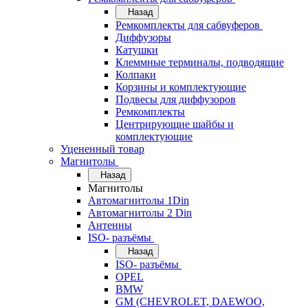
Назад
Ремкомплекты для сабвуферов
Диффузоры
Катушки
Клеммные терминалы, подводящие
Колпаки
Корзины и комплектующие
Подвесы для диффузоров
Ремкомплекты
Центрирующие шайбы и
комплектующие
Уцененный товар
Магнитолы
Назад
Магнитолы
Автомагнитолы 1Din
Автомагнитолы 2 Din
Антенны
ISO- разъёмы
Назад
ISO- разъёмы
OPEL
BMW
GM (CHEVROLET, DAEWOO,