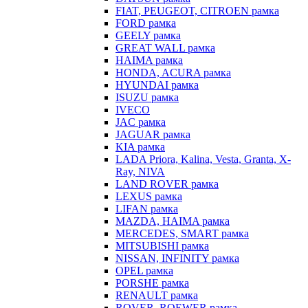
FIAT, PEUGEOT, CITROEN рамка
FORD рамка
GEELY рамка
GREAT WALL рамка
HAIMA рамка
HONDA, ACURA рамка
HYUNDAI рамка
ISUZU рамка
IVECO
JAC рамка
JAGUAR рамка
KIA рамка
LADA Priora, Kalina, Vesta, Granta, X-
Ray, NIVA
LAND ROVER рамка
LEXUS рамка
LIFAN рамка
MAZDA, HAIMA рамка
MERCEDES, SMART рамка
MITSUBISHI рамка
NISSAN, INFINITY рамка
OPEL рамка
PORSHE рамка
RENAULT рамка
ROVER, ROEWER рамка