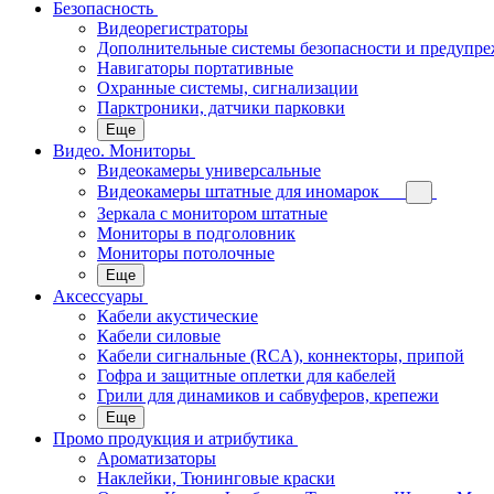
Безопасность
Видеорегистраторы
Дополнительные системы безопасности и предупр
Навигаторы портативные
Охранные системы, сигнализации
Парктроники, датчики парковки
Еще
Видео. Мониторы
Видеокамеры универсальные
Видеокамеры штатные для иномарок
Зеркала с монитором штатные
Мониторы в подголовник
Мониторы потолочные
Еще
Аксессуары
Кабели акустические
Кабели силовые
Кабели сигнальные (RCA), коннекторы, припой
Гофра и защитные оплетки для кабелей
Грили для динамиков и сабвуферов, крепежи
Еще
Промо продукция и атрибутика
Ароматизаторы
Наклейки, Тюнинговые краски