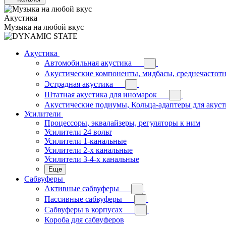
Акустика
Музыка на любой вкус
Акустика
Автомобильная акустика
Акустические компоненты, мидбасы, среднечастотн
Эстрадная акустика
Штатная акустика для иномарок
Акустические подиумы, Кольца-адаптеры для акус
Усилители
Процессоры, эквалайзеры, регуляторы к ним
Усилители 24 вольт
Усилители 1-канальные
Усилители 2-х канальные
Усилители 3-4-х канальные
Еще
Сабвуферы
Активные сабвуферы
Пассивные сабвуферы
Сабвуферы в корпусах
Короба для сабвуферов