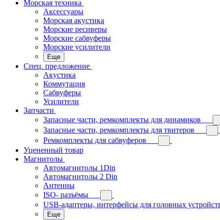
Морская техника
Аксессуары
Морская акустика
Морские ресиверы
Морские сабвуферы
Морские усилители
Еще
Спец. предложение
Акустика
Коммутация
Сабвуферы
Усилители
Запчасти
Запасные части, ремкомплекты для динамиков
Запасные части, ремкомплекты для твитеров
Ремкомплекты для сабвуферов
Уцененный товар
Магнитолы
Автомагнитолы 1Din
Автомагнитолы 2 Din
Антенны
ISO- разъёмы
USB-адаптеры, интерфейсы для головных устройст
Еще