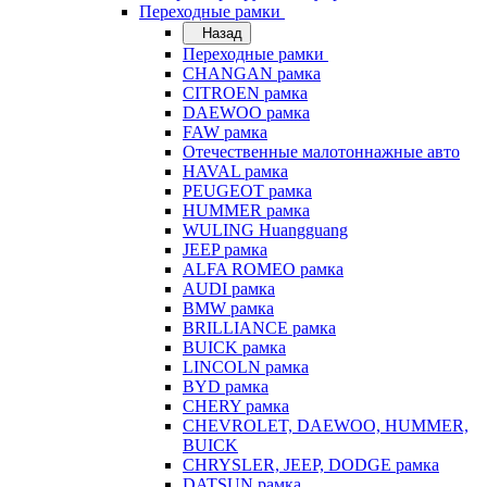
Переходные рамки
Назад
Переходные рамки
CHANGAN рамка
CITROEN рамка
DAEWOO рамка
FAW рамка
Отечественные малотоннажные авто
HAVAL рамка
PEUGEOT рамка
HUMMER рамка
WULING Huangguang
JEEP рамка
ALFA ROMEO рамка
AUDI рамка
BMW рамка
BRILLIANCE рамка
BUICK рамка
LINCOLN рамка
BYD рамка
CHERY рамка
CHEVROLET, DAEWOO, HUMMER,
BUICK
CHRYSLER, JEEP, DODGE рамка
DATSUN рамка