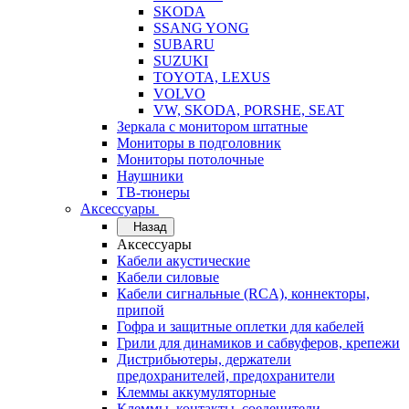
SKODA
SSANG YONG
SUBARU
SUZUKI
TOYOTA, LEXUS
VOLVO
VW, SKODA, PORSHE, SEAT
Зеркала с монитором штатные
Мониторы в подголовник
Мониторы потолочные
Наушники
ТВ-тюнеры
Аксессуары
Назад
Аксессуары
Кабели акустические
Кабели силовые
Кабели сигнальные (RCA), коннекторы,
припой
Гофра и защитные оплетки для кабелей
Грили для динамиков и сабвуферов, крепежи
Дистрибьютеры, держатели
предохранителей, предохранители
Клеммы аккумуляторные
Клеммы, контакты, соеденители