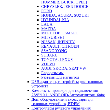
HUMMER, BUICK, OPEL)
CHRYSLER, JEEP, DODGE
FORD
HONDA, ACURA, SUZUKI
HYUNDAI, KIA
LADA
MAZDA
MERCEDES, SMART
MITSUBISHI
NISSAN, INFINITY
RENAULT, CITROEN
SSANG YONG
SUBARU
TOYOTA, LEXUS
VOLVO
AUDI, SKODA, SEAT,VW
Евроразъемы
Разъемы для магнитол
USB-адаптеры, интерфейсы для головных
устройств
Комплекты проводов для подключения
7"/9"/10.1"ANDROID-Автомагнитол(16pin)
Доп. оборудование и аксессуары для
головных устройств, BT/FM
Контроллеры рулевого управления