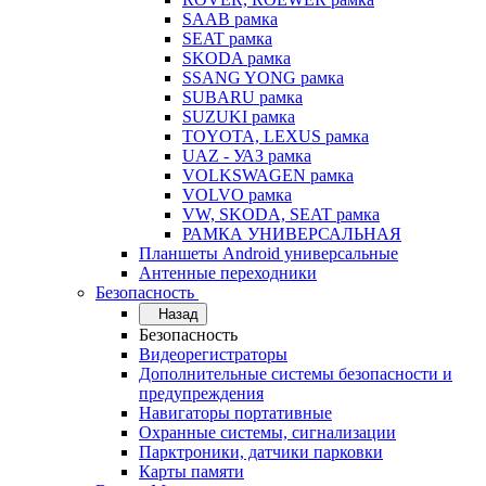
SAAB рамка
SEAT рамка
SKODA рамка
SSANG YONG рамка
SUBARU рамка
SUZUKI рамка
TOYOTA, LEXUS рамка
UAZ - УАЗ рамка
VOLKSWAGEN рамка
VOLVO рамка
VW, SKODA, SEAT рамка
РАМКА УНИВЕРСАЛЬНАЯ
Планшеты Android универсальные
Антенные переходники
Безопасность
Назад
Безопасность
Видеорегистраторы
Дополнительные системы безопасности и
предупреждения
Навигаторы портативные
Охранные системы, сигнализации
Парктроники, датчики парковки
Карты памяти