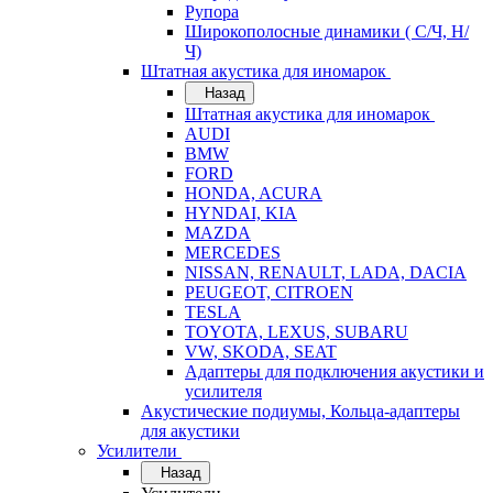
Рупора
Широкополосные динамики ( С/Ч, Н/
Ч)
Штатная акустика для иномарок
Назад
Штатная акустика для иномарок
AUDI
BMW
FORD
HONDA, ACURA
HYNDAI, KIA
MAZDA
MERCEDES
NISSAN, RENAULT, LADA, DACIA
PEUGEOT, CITROEN
TESLA
TOYOTA, LEXUS, SUBARU
VW, SKODA, SEAT
Адаптеры для подключения акустики и
усилителя
Акустические подиумы, Кольца-адаптеры
для акустики
Усилители
Назад