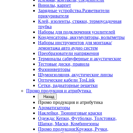
Винилы, карпет
Зарядные устройства.Разветвители
прикуривателя
Клей, изоленты, стяжки, термоусадочная
трубка
Наборы для подключения усилителей
Конденсаторы, аккумуляторы, вольтметры
Наборы инструментов для монтажа/
демонтажа авто аудио систем
Преобразователи напряжения
Терминалы сабвуферные и акустические
Тестовые диски, правила
Фазоинверторы
Шумоизоляция, акустические линзы
Оптические кабели TosLink
Сетки, радиаторные решетки
Промо продукция и атрибутика
Назад
Промо продукция и атрибутика
Ароматизаторы
Наклейки, Тюнинговые краски
Одежда: Кепки, Футболки, Толстовки,
Шапки, Маски, Комбинезоны
Промо продукция:Кружки, Ручки,