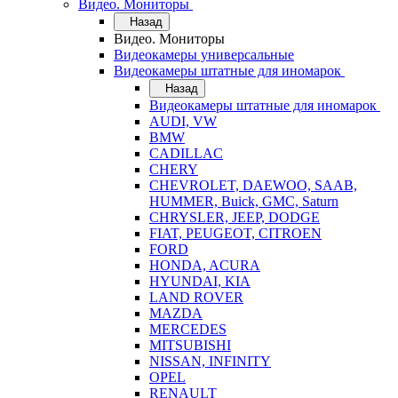
Видео. Мониторы
Назад
Видео. Мониторы
Видеокамеры универсальные
Видеокамеры штатные для иномарок
Назад
Видеокамеры штатные для иномарок
AUDI, VW
BMW
CADILLAC
CHERY
CHEVROLET, DAEWOO, SAAB,
HUMMER, Buick, GMC, Saturn
CHRYSLER, JEEP, DODGE
FIAT, PEUGEOT, CITROEN
FORD
HONDA, ACURA
HYUNDAI, KIA
LAND ROVER
MAZDA
MERCEDES
MITSUBISHI
NISSAN, INFINITY
OPEL
RENAULT