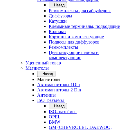
Назад
Ремкомплекты для сабвуферов
Диффузоры
Катушки
Клеммные терминалы, подводящие
Колпаки
Корзины и комплектующие
Подвесы для диффузоров
Ремкомплекты
Центрирующие шайбы и
комплектующие
Уцененный товар
Магнитолы
Назад
Магнитолы
Автомагнитолы 1Din
Автомагнитолы 2 Din
Антенны
ISO- разъёмы
Назад
ISO- разъёмы
OPEL
BMW
GM (CHEVROLET, DAEWOO,