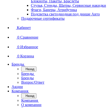
Блокноты, Пакеты, Браслеты
Стулья, Стенды, Шатры, Сервисные накидки
Флаги, Банеры, Атрибутика
Подсветка светодиодная под днище Авто
Подарочные сертификаты
Кабинет
0
Сравнение
0
Избранное
0
Корзина
Бренды
Назад
Бренды
Бренды
Вопрос/Ответ
Акции
Компания
Назад
Компания
О компании