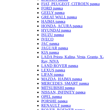
FIAT, PEUGEOT, CITROEN рамка
FORD рамка
GEELY рамка
GREAT WALL рамка
HAIMA рамка
HONDA, ACURA рамка
HYUNDAI рамка
ISUZU рамка
IVECO
JAC рамка
JAGUAR рамка
KIA рамка
LADA Priora, Kalina, Vesta, Granta, X-
Ray, NIVA
LAND ROVER рамка
LEXUS рамка
LIFAN рамка
MAZDA, HAIMA рамка
MERCEDES, SMART рамка
MITSUBISHI рамка
NISSAN, INFINITY рамка
OPEL рамка
PORSHE рамка
RENAULT рамка
ROVER, ROEWER рамка