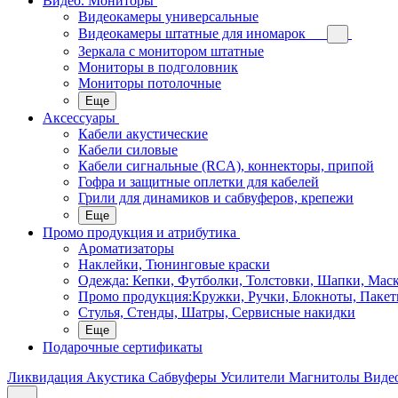
Видео. Мониторы
Видеокамеры универсальные
Видеокамеры штатные для иномарок
Зеркала с монитором штатные
Мониторы в подголовник
Мониторы потолочные
Еще
Аксессуары
Кабели акустические
Кабели силовые
Кабели сигнальные (RCA), коннекторы, припой
Гофра и защитные оплетки для кабелей
Грили для динамиков и сабвуферов, крепежи
Еще
Промо продукция и атрибутика
Ароматизаторы
Наклейки, Тюнинговые краски
Одежда: Кепки, Футболки, Толстовки, Шапки, Мас
Промо продукция:Кружки, Ручки, Блокноты, Пакет
Стулья, Стенды, Шатры, Сервисные накидки
Еще
Подарочные сертификаты
Ликвидация
Акустика
Сабвуферы
Усилители
Магнитолы
Виде