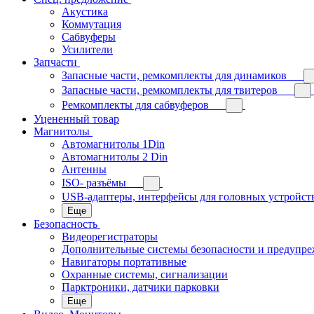
Акустика
Коммутация
Сабвуферы
Усилители
Запчасти
Запасные части, ремкомплекты для динамиков
Запасные части, ремкомплекты для твитеров
Ремкомплекты для сабвуферов
Уцененный товар
Магнитолы
Автомагнитолы 1Din
Автомагнитолы 2 Din
Антенны
ISO- разъёмы
USB-адаптеры, интерфейсы для головных устройст
Еще
Безопасность
Видеорегистраторы
Дополнительные системы безопасности и предупр
Навигаторы портативные
Охранные системы, сигнализации
Парктроники, датчики парковки
Еще