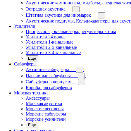
Акустические компоненты, мидбасы, среднечастотн
Эстрадная акустика
Штатная акустика для иномарок
Акустические подиумы, Кольца-адаптеры для акус
Усилители
Процессоры, эквалайзеры, регуляторы к ним
Усилители 24 вольт
Усилители 1-канальные
Усилители 2-х канальные
Усилители 3-4-х канальные
Еще
Сабвуферы
Активные сабвуферы
Пассивные сабвуферы
Сабвуферы в корпусах
Короба для сабвуферов
Морская техника
Аксессуары
Морская акустика
Морские ресиверы
Морские сабвуферы
Морские усилители
Еще
Спец. предложение