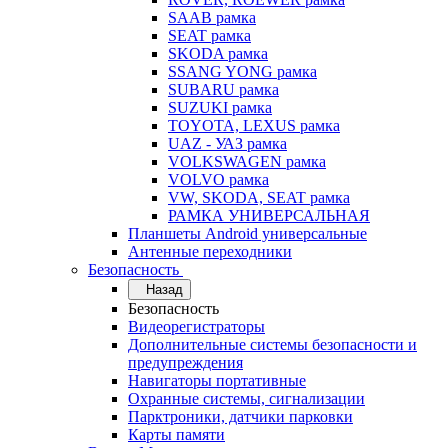
SAAB рамка
SEAT рамка
SKODA рамка
SSANG YONG рамка
SUBARU рамка
SUZUKI рамка
TOYOTA, LEXUS рамка
UAZ - УАЗ рамка
VOLKSWAGEN рамка
VOLVO рамка
VW, SKODA, SEAT рамка
РАМКА УНИВЕРСАЛЬНАЯ
Планшеты Android универсальные
Антенные переходники
Безопасность
Назад
Безопасность
Видеорегистраторы
Дополнительные системы безопасности и
предупреждения
Навигаторы портативные
Охранные системы, сигнализации
Парктроники, датчики парковки
Карты памяти