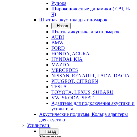
Рупора
Широкополосные динамики ( С/Ч, Н/
Ч)
Штатная акустика для иномарок
Назад
Штатная акустика для иномарок
AUDI
BMW
FORD
HONDA, ACURA
HYNDAI, KIA
MAZDA
MERCEDES
NISSAN, RENAULT, LADA, DACIA
PEUGEOT, CITROEN
TESLA
TOYOTA, LEXUS, SUBARU
VW, SKODA, SEAT
Адаптеры для подключения акустики и
усилителя
Акустические подиумы, Кольца-адаптеры
для акустики
Усилители
Назад