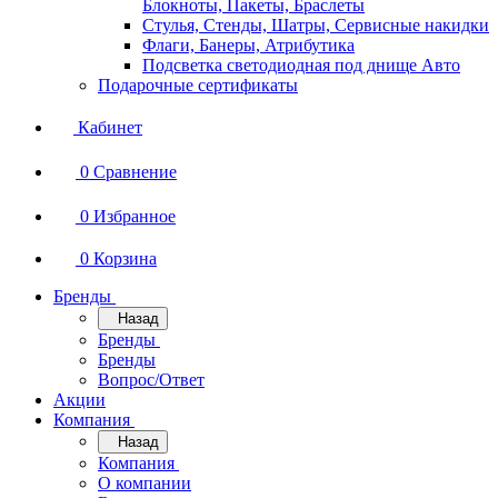
Блокноты, Пакеты, Браслеты
Стулья, Стенды, Шатры, Сервисные накидки
Флаги, Банеры, Атрибутика
Подсветка светодиодная под днище Авто
Подарочные сертификаты
Кабинет
0
Сравнение
0
Избранное
0
Корзина
Бренды
Назад
Бренды
Бренды
Вопрос/Ответ
Акции
Компания
Назад
Компания
О компании