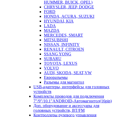
HUMMER, BUICK, OPEL)
CHRYSLER, JEEP, DODGE
FORD
HONDA, ACURA, SUZUKI
HYUNDAI, KIA
LADA
MAZDA
MERCEDES, SMART
MITSUBISHI
NISSAN, INFINITY
RENAULT, CITROEN
SSANG YONG
SUBARU
TOYOTA, LEXUS
VOLVO
AUDI, SKODA, SEAT,VW
Евроразъемы
Разъемы для магнитол
USB-адаптеры, интерфейсы для головных
устройств
Комплекты проводов для подключения
7"/9"/10.1"ANDROID-Автомагнитол(16pin)
Доп. оборудование и аксессуары для
головных устройств, BT/FM
Контроллеры рулевого управления