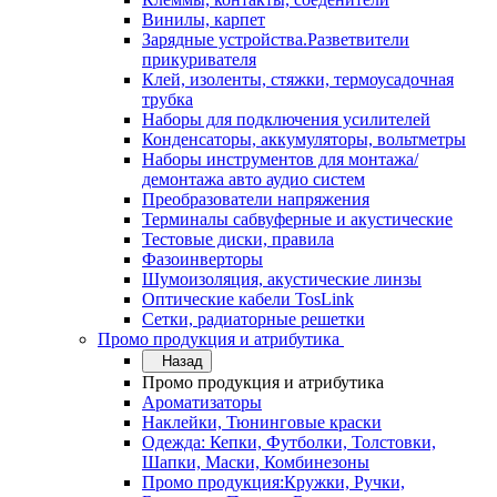
Винилы, карпет
Зарядные устройства.Разветвители
прикуривателя
Клей, изоленты, стяжки, термоусадочная
трубка
Наборы для подключения усилителей
Конденсаторы, аккумуляторы, вольтметры
Наборы инструментов для монтажа/
демонтажа авто аудио систем
Преобразователи напряжения
Терминалы сабвуферные и акустические
Тестовые диски, правила
Фазоинверторы
Шумоизоляция, акустические линзы
Оптические кабели TosLink
Сетки, радиаторные решетки
Промо продукция и атрибутика
Назад
Промо продукция и атрибутика
Ароматизаторы
Наклейки, Тюнинговые краски
Одежда: Кепки, Футболки, Толстовки,
Шапки, Маски, Комбинезоны
Промо продукция:Кружки, Ручки,