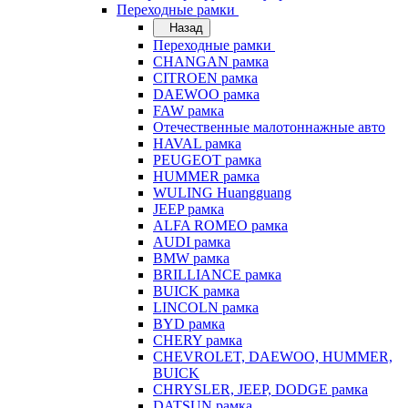
Переходные рамки
Назад
Переходные рамки
CHANGAN рамка
CITROEN рамка
DAEWOO рамка
FAW рамка
Отечественные малотоннажные авто
HAVAL рамка
PEUGEOT рамка
HUMMER рамка
WULING Huangguang
JEEP рамка
ALFA ROMEO рамка
AUDI рамка
BMW рамка
BRILLIANCE рамка
BUICK рамка
LINCOLN рамка
BYD рамка
CHERY рамка
CHEVROLET, DAEWOO, HUMMER,
BUICK
CHRYSLER, JEEP, DODGE рамка
DATSUN рамка