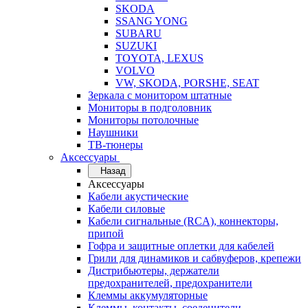
SKODA
SSANG YONG
SUBARU
SUZUKI
TOYOTA, LEXUS
VOLVO
VW, SKODA, PORSHE, SEAT
Зеркала с монитором штатные
Мониторы в подголовник
Мониторы потолочные
Наушники
ТВ-тюнеры
Аксессуары
Назад
Аксессуары
Кабели акустические
Кабели силовые
Кабели сигнальные (RCA), коннекторы,
припой
Гофра и защитные оплетки для кабелей
Грили для динамиков и сабвуферов, крепежи
Дистрибьютеры, держатели
предохранителей, предохранители
Клеммы аккумуляторные
Клеммы, контакты, соеденители