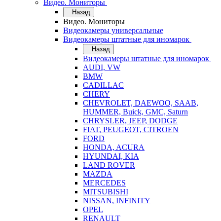
Видео. Мониторы
Назад
Видео. Мониторы
Видеокамеры универсальные
Видеокамеры штатные для иномарок
Назад
Видеокамеры штатные для иномарок
AUDI, VW
BMW
CADILLAC
CHERY
CHEVROLET, DAEWOO, SAAB,
HUMMER, Buick, GMC, Saturn
CHRYSLER, JEEP, DODGE
FIAT, PEUGEOT, CITROEN
FORD
HONDA, ACURA
HYUNDAI, KIA
LAND ROVER
MAZDA
MERCEDES
MITSUBISHI
NISSAN, INFINITY
OPEL
RENAULT