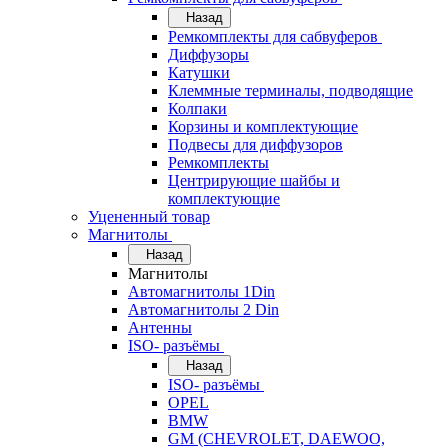
Назад
Ремкомплекты для сабвуферов
Диффузоры
Катушки
Клеммные терминалы, подводящие
Колпаки
Корзины и комплектующие
Подвесы для диффузоров
Ремкомплекты
Центрирующие шайбы и
комплектующие
Уцененный товар
Магнитолы
Назад
Магнитолы
Автомагнитолы 1Din
Автомагнитолы 2 Din
Антенны
ISO- разъёмы
Назад
ISO- разъёмы
OPEL
BMW
GM (CHEVROLET, DAEWOO,