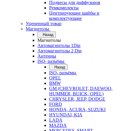
Подвесы для диффузоров
Ремкомплекты
Центрирующие шайбы и
комплектующие
Уцененный товар
Магнитолы
Назад
Магнитолы
Автомагнитолы 1Din
Автомагнитолы 2 Din
Антенны
ISO- разъёмы
Назад
ISO- разъёмы
OPEL
BMW
GM (CHEVROLET, DAEWOO,
HUMMER, BUICK, OPEL)
CHRYSLER, JEEP, DODGE
FORD
HONDA, ACURA, SUZUKI
HYUNDAI, KIA
LADA
MAZDA
MERCEDES, SMART