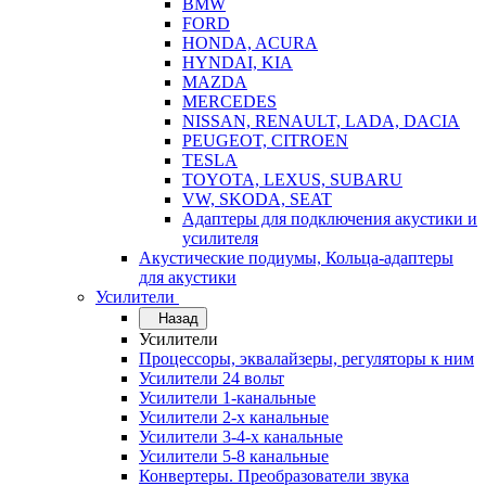
BMW
FORD
HONDA, ACURA
HYNDAI, KIA
MAZDA
MERCEDES
NISSAN, RENAULT, LADA, DACIA
PEUGEOT, CITROEN
TESLA
TOYOTA, LEXUS, SUBARU
VW, SKODA, SEAT
Адаптеры для подключения акустики и
усилителя
Акустические подиумы, Кольца-адаптеры
для акустики
Усилители
Назад
Усилители
Процессоры, эквалайзеры, регуляторы к ним
Усилители 24 вольт
Усилители 1-канальные
Усилители 2-х канальные
Усилители 3-4-х канальные
Усилители 5-8 канальные
Конвертеры. Преобразователи звука