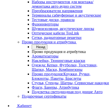
Наборы инструментов для монтажа/
демонтажа авто аудио систем
Преобразователи напряжения
Терминалы сабвуферные и акустические
Тестовые диски, правила
Фазоинверторы
Шумоизоляция, акустические линзы
Оптические кабели TosLink
Сетки, радиаторные решетки
Промо продукция и атрибутика
Назад
Промо продукция и атрибутика
Ароматизаторы
Наклейки, Тюнинговые краски
Одежда: Кепки, Футболки, Толстовки,
Шапки, Маски, Комбинезоны
Промо продукция:Кружки, Ручки,
Блокноты, Пакеты, Браслеты
Стулья, Стенды, Шатры, Сервисные накидки
Флаги, Банеры, Атрибутика
Подсветка светодиодная под днище Авто
Подарочные сертификаты
Кабинет