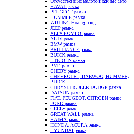
Отечественные малотоннажные авто
HAVAL рамка
PEUGEOT рамка
HUMMER рамка
WULING Huangguang
JEEP рамка
ALFA ROMEO рамка
AUDI рамка
BMW рамка
BRILLIANCE рамка
BUICK рамка
LINCOLN рамка
BYD рамка
CHERY рамка
CHEVROLET, DAEWOO, HUMMER,
BUICK
CHRYSLER, JEEP, DODGE рамка
DATSUN рамка
FIAT, PEUGEOT, CITROEN рамка
FORD рамка
GEELY рамка
GREAT WALL рамка
HAIMA рамка
HONDA, ACURA рамка
HYUNDAI рамка