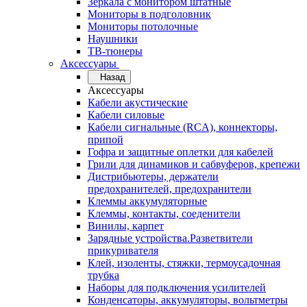
Зеркала с монитором штатные
Мониторы в подголовник
Мониторы потолочные
Наушники
ТВ-тюнеры
Аксессуары
Назад
Аксессуары
Кабели акустические
Кабели силовые
Кабели сигнальные (RCA), коннекторы,
припой
Гофра и защитные оплетки для кабелей
Грили для динамиков и сабвуферов, крепежи
Дистрибьютеры, держатели
предохранителей, предохранители
Клеммы аккумуляторные
Клеммы, контакты, соеденители
Винилы, карпет
Зарядные устройства.Разветвители
прикуривателя
Клей, изоленты, стяжки, термоусадочная
трубка
Наборы для подключения усилителей
Конденсаторы, аккумуляторы, вольтметры