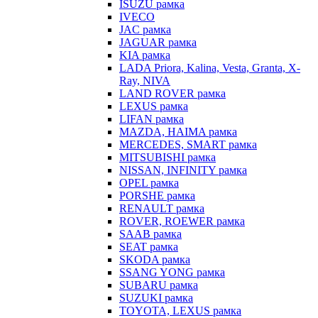
ISUZU рамка
IVECO
JAC рамка
JAGUAR рамка
KIA рамка
LADA Priora, Kalina, Vesta, Granta, X-
Ray, NIVA
LAND ROVER рамка
LEXUS рамка
LIFAN рамка
MAZDA, HAIMA рамка
MERCEDES, SMART рамка
MITSUBISHI рамка
NISSAN, INFINITY рамка
OPEL рамка
PORSHE рамка
RENAULT рамка
ROVER, ROEWER рамка
SAAB рамка
SEAT рамка
SKODA рамка
SSANG YONG рамка
SUBARU рамка
SUZUKI рамка
TOYOTA, LEXUS рамка