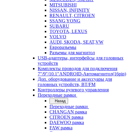
MITSUBISHI
NISSAN, INFINITY
RENAULT, CITROEN
SSANG YONG
SUBARU
TOYOTA, LEXUS
VOLVO
AUDI, SKODA, SEAT,VW
Евроразъемы
Разъемы для магнитол
USB-адаптеры, интерфейсы для головных
устройств
Комплекты проводов для подключения
7"/9"/10.1"ANDROID-Автомагнитол(16pin)
Доп. оборудование и аксессуары для
головных устройств, BT/FM
Контроллеры рулевого управления
Переходные рамки
Назад
Переходные рамки
CHANGAN рамка
CITROEN рамка
DAEWOO рамка
FAW рамка