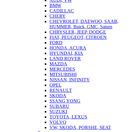
AUDI, VW
BMW
CADILLAC
CHERY
CHEVROLET, DAEWOO, SAAB,
HUMMER, Buick, GMC, Saturn
CHRYSLER, JEEP, DODGE
FIAT, PEUGEOT, CITROEN
FORD
HONDA, ACURA
HYUNDAI, KIA
LAND ROVER
MAZDA
MERCEDES
MITSUBISHI
NISSAN, INFINITY
OPEL
RENAULT
SKODA
SSANG YONG
SUBARU
SUZUKI
TOYOTA, LEXUS
VOLVO
VW, SKODA, PORSHE, SEAT