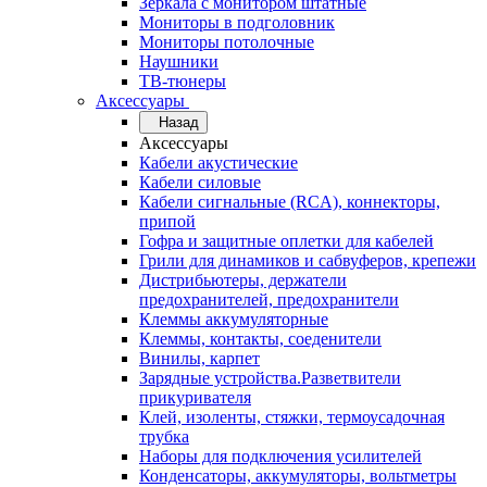
Зеркала с монитором штатные
Мониторы в подголовник
Мониторы потолочные
Наушники
ТВ-тюнеры
Аксессуары
Назад
Аксессуары
Кабели акустические
Кабели силовые
Кабели сигнальные (RCA), коннекторы,
припой
Гофра и защитные оплетки для кабелей
Грили для динамиков и сабвуферов, крепежи
Дистрибьютеры, держатели
предохранителей, предохранители
Клеммы аккумуляторные
Клеммы, контакты, соеденители
Винилы, карпет
Зарядные устройства.Разветвители
прикуривателя
Клей, изоленты, стяжки, термоусадочная
трубка
Наборы для подключения усилителей
Конденсаторы, аккумуляторы, вольтметры