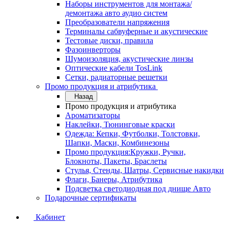
Наборы инструментов для монтажа/
демонтажа авто аудио систем
Преобразователи напряжения
Терминалы сабвуферные и акустические
Тестовые диски, правила
Фазоинверторы
Шумоизоляция, акустические линзы
Оптические кабели TosLink
Сетки, радиаторные решетки
Промо продукция и атрибутика
Назад
Промо продукция и атрибутика
Ароматизаторы
Наклейки, Тюнинговые краски
Одежда: Кепки, Футболки, Толстовки,
Шапки, Маски, Комбинезоны
Промо продукция:Кружки, Ручки,
Блокноты, Пакеты, Браслеты
Стулья, Стенды, Шатры, Сервисные накидки
Флаги, Банеры, Атрибутика
Подсветка светодиодная под днище Авто
Подарочные сертификаты
Кабинет