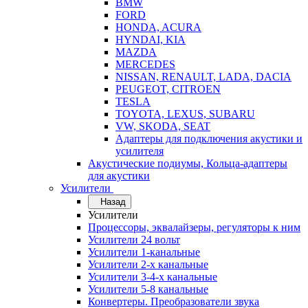
BMW
FORD
HONDA, ACURA
HYNDAI, KIA
MAZDA
MERCEDES
NISSAN, RENAULT, LADA, DACIA
PEUGEOT, CITROEN
TESLA
TOYOTA, LEXUS, SUBARU
VW, SKODA, SEAT
Адаптеры для подключения акустики и
усилителя
Акустические подиумы, Кольца-адаптеры
для акустики
Усилители
Назад
Усилители
Процессоры, эквалайзеры, регуляторы к ним
Усилители 24 вольт
Усилители 1-канальные
Усилители 2-х канальные
Усилители 3-4-х канальные
Усилители 5-8 канальные
Конвертеры. Преобразователи звука