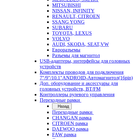
MITSUBISHI
NISSAN, INFINITY
RENAULT, CITROEN
SSANG YONG
SUBARU
TOYOTA, LEXUS
VOLVO
AUDI, SKODA, SEAT,VW
Евроразъемы
Разъемы для магнитол
USB-адаптеры, интерфейсы для головных
устройств
Комплекты проводов для подключения
7"/9"/10.1"ANDROID-Автомагнитол(16pin)
Доп. оборудование и аксессуары для
головных устройств, BT/FM
Контроллеры рулевого управления
Переходные рамки
Назад
Переходные рамки
CHANGAN рамка
CITROEN рамка
DAEWOO рамка
FAW рамка