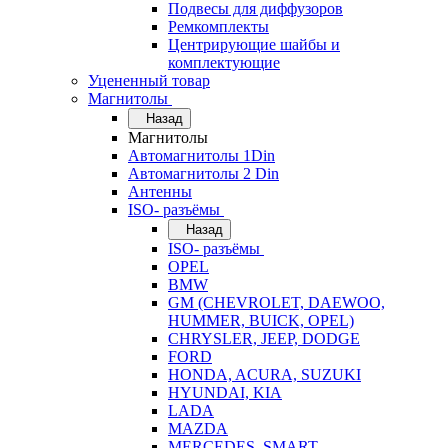
Подвесы для диффузоров
Ремкомплекты
Центрирующие шайбы и
комплектующие
Уцененный товар
Магнитолы
Назад
Магнитолы
Автомагнитолы 1Din
Автомагнитолы 2 Din
Антенны
ISO- разъёмы
Назад
ISO- разъёмы
OPEL
BMW
GM (CHEVROLET, DAEWOO,
HUMMER, BUICK, OPEL)
CHRYSLER, JEEP, DODGE
FORD
HONDA, ACURA, SUZUKI
HYUNDAI, KIA
LADA
MAZDA
MERCEDES, SMART