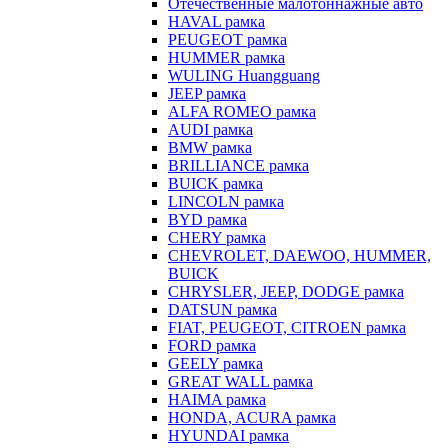
Отечественные малотоннажные авто
HAVAL рамка
PEUGEOT рамка
HUMMER рамка
WULING Huangguang
JEEP рамка
ALFA ROMEO рамка
AUDI рамка
BMW рамка
BRILLIANCE рамка
BUICK рамка
LINCOLN рамка
BYD рамка
CHERY рамка
CHEVROLET, DAEWOO, HUMMER,
BUICK
CHRYSLER, JEEP, DODGE рамка
DATSUN рамка
FIAT, PEUGEOT, CITROEN рамка
FORD рамка
GEELY рамка
GREAT WALL рамка
HAIMA рамка
HONDA, ACURA рамка
HYUNDAI рамка