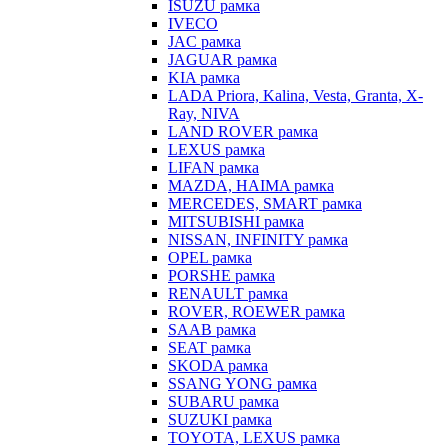
ISUZU рамка
IVECO
JAC рамка
JAGUAR рамка
KIA рамка
LADA Priora, Kalina, Vesta, Granta, X-
Ray, NIVA
LAND ROVER рамка
LEXUS рамка
LIFAN рамка
MAZDA, HAIMA рамка
MERCEDES, SMART рамка
MITSUBISHI рамка
NISSAN, INFINITY рамка
OPEL рамка
PORSHE рамка
RENAULT рамка
ROVER, ROEWER рамка
SAAB рамка
SEAT рамка
SKODA рамка
SSANG YONG рамка
SUBARU рамка
SUZUKI рамка
TOYOTA, LEXUS рамка