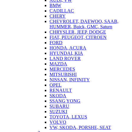
AUDI, VW
BMW
CADILLAC
CHERY
CHEVROLET, DAEWOO, SAAB,
HUMMER, Buick, GMC, Saturn
CHRYSLER, JEEP, DODGE
FIAT, PEUGEOT, CITROEN
FORD
HONDA, ACURA
HYUNDAI, KIA
LAND ROVER
MAZDA
MERCEDES
MITSUBISHI
NISSAN, INFINITY
OPEL
RENAULT
SKODA
SSANG YONG
SUBARU
SUZUKI
TOYOTA, LEXUS
VOLVO
VW, SKODA, PORSHE, SEAT