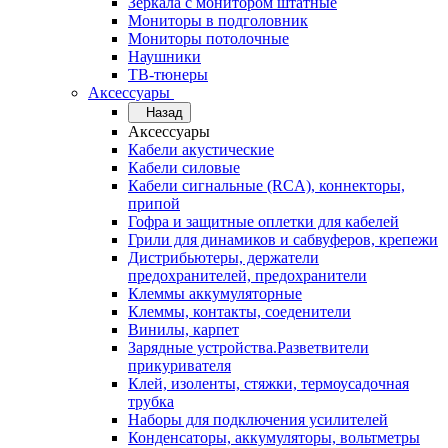
Зеркала с монитором штатные
Мониторы в подголовник
Мониторы потолочные
Наушники
ТВ-тюнеры
Аксессуары
Назад
Аксессуары
Кабели акустические
Кабели силовые
Кабели сигнальные (RCA), коннекторы,
припой
Гофра и защитные оплетки для кабелей
Грили для динамиков и сабвуферов, крепежи
Дистрибьютеры, держатели
предохранителей, предохранители
Клеммы аккумуляторные
Клеммы, контакты, соеденители
Винилы, карпет
Зарядные устройства.Разветвители
прикуривателя
Клей, изоленты, стяжки, термоусадочная
трубка
Наборы для подключения усилителей
Конденсаторы, аккумуляторы, вольтметры