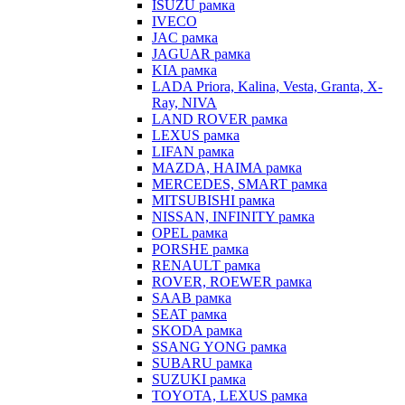
ISUZU рамка
IVECO
JAC рамка
JAGUAR рамка
KIA рамка
LADA Priora, Kalina, Vesta, Granta, X-
Ray, NIVA
LAND ROVER рамка
LEXUS рамка
LIFAN рамка
MAZDA, HAIMA рамка
MERCEDES, SMART рамка
MITSUBISHI рамка
NISSAN, INFINITY рамка
OPEL рамка
PORSHE рамка
RENAULT рамка
ROVER, ROEWER рамка
SAAB рамка
SEAT рамка
SKODA рамка
SSANG YONG рамка
SUBARU рамка
SUZUKI рамка
TOYOTA, LEXUS рамка