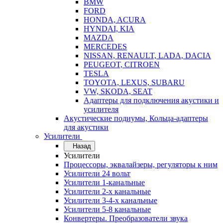
BMW
FORD
HONDA, ACURA
HYNDAI, KIA
MAZDA
MERCEDES
NISSAN, RENAULT, LADA, DACIA
PEUGEOT, CITROEN
TESLA
TOYOTA, LEXUS, SUBARU
VW, SKODA, SEAT
Адаптеры для подключения акустики и
усилителя
Акустические подиумы, Кольца-адаптеры
для акустики
Усилители
Назад
Усилители
Процессоры, эквалайзеры, регуляторы к ним
Усилители 24 вольт
Усилители 1-канальные
Усилители 2-х канальные
Усилители 3-4-х канальные
Усилители 5-8 канальные
Конвертеры. Преобразователи звука