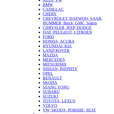
AUDI, VW
BMW
CADILLAC
CHERY
CHEVROLET, DAEWOO, SAAB,
HUMMER, Buick, GMC, Saturn
CHRYSLER, JEEP, DODGE
FIAT, PEUGEOT, CITROEN
FORD
HONDA, ACURA
HYUNDAI, KIA
LAND ROVER
MAZDA
MERCEDES
MITSUBISHI
NISSAN, INFINITY
OPEL
RENAULT
SKODA
SSANG YONG
SUBARU
SUZUKI
TOYOTA, LEXUS
VOLVO
VW, SKODA, PORSHE, SEAT