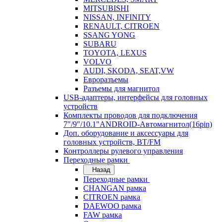
MITSUBISHI
NISSAN, INFINITY
RENAULT, CITROEN
SSANG YONG
SUBARU
TOYOTA, LEXUS
VOLVO
AUDI, SKODA, SEAT,VW
Евроразъемы
Разъемы для магнитол
USB-адаптеры, интерфейсы для головных
устройств
Комплекты проводов для подключения
7"/9"/10.1"ANDROID-Автомагнитол(16pin)
Доп. оборудование и аксессуары для
головных устройств, BT/FM
Контроллеры рулевого управления
Переходные рамки
Назад
Переходные рамки
CHANGAN рамка
CITROEN рамка
DAEWOO рамка
FAW рамка