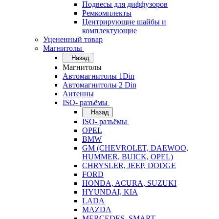
Подвесы для диффузоров
Ремкомплекты
Центрирующие шайбы и
комплектующие
Уцененный товар
Магнитолы
Назад
Магнитолы
Автомагнитолы 1Din
Автомагнитолы 2 Din
Антенны
ISO- разъёмы
Назад
ISO- разъёмы
OPEL
BMW
GM (CHEVROLET, DAEWOO,
HUMMER, BUICK, OPEL)
CHRYSLER, JEEP, DODGE
FORD
HONDA, ACURA, SUZUKI
HYUNDAI, KIA
LADA
MAZDA
MERCEDES, SMART