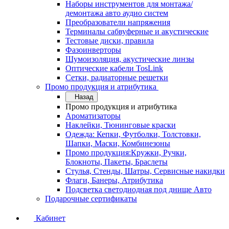
Наборы инструментов для монтажа/
демонтажа авто аудио систем
Преобразователи напряжения
Терминалы сабвуферные и акустические
Тестовые диски, правила
Фазоинверторы
Шумоизоляция, акустические линзы
Оптические кабели TosLink
Сетки, радиаторные решетки
Промо продукция и атрибутика
Назад
Промо продукция и атрибутика
Ароматизаторы
Наклейки, Тюнинговые краски
Одежда: Кепки, Футболки, Толстовки,
Шапки, Маски, Комбинезоны
Промо продукция:Кружки, Ручки,
Блокноты, Пакеты, Браслеты
Стулья, Стенды, Шатры, Сервисные накидки
Флаги, Банеры, Атрибутика
Подсветка светодиодная под днище Авто
Подарочные сертификаты
Кабинет