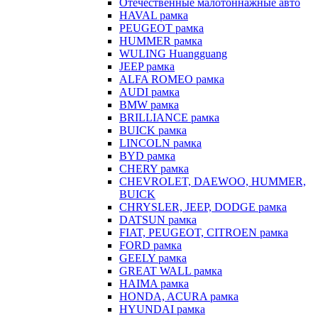
Отечественные малотоннажные авто
HAVAL рамка
PEUGEOT рамка
HUMMER рамка
WULING Huangguang
JEEP рамка
ALFA ROMEO рамка
AUDI рамка
BMW рамка
BRILLIANCE рамка
BUICK рамка
LINCOLN рамка
BYD рамка
CHERY рамка
CHEVROLET, DAEWOO, HUMMER,
BUICK
CHRYSLER, JEEP, DODGE рамка
DATSUN рамка
FIAT, PEUGEOT, CITROEN рамка
FORD рамка
GEELY рамка
GREAT WALL рамка
HAIMA рамка
HONDA, ACURA рамка
HYUNDAI рамка