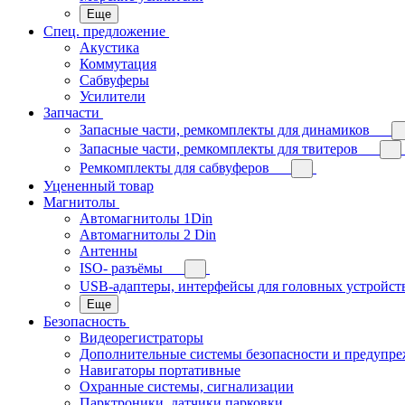
Еще
Спец. предложение
Акустика
Коммутация
Сабвуферы
Усилители
Запчасти
Запасные части, ремкомплекты для динамиков
Запасные части, ремкомплекты для твитеров
Ремкомплекты для сабвуферов
Уцененный товар
Магнитолы
Автомагнитолы 1Din
Автомагнитолы 2 Din
Антенны
ISO- разъёмы
USB-адаптеры, интерфейсы для головных устройст
Еще
Безопасность
Видеорегистраторы
Дополнительные системы безопасности и предупр
Навигаторы портативные
Охранные системы, сигнализации
Парктроники, датчики парковки