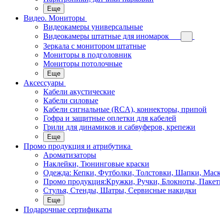
Еще
Видео. Мониторы
Видеокамеры универсальные
Видеокамеры штатные для иномарок
Зеркала с монитором штатные
Мониторы в подголовник
Мониторы потолочные
Еще
Аксессуары
Кабели акустические
Кабели силовые
Кабели сигнальные (RCA), коннекторы, припой
Гофра и защитные оплетки для кабелей
Грили для динамиков и сабвуферов, крепежи
Еще
Промо продукция и атрибутика
Ароматизаторы
Наклейки, Тюнинговые краски
Одежда: Кепки, Футболки, Толстовки, Шапки, Мас
Промо продукция:Кружки, Ручки, Блокноты, Пакет
Стулья, Стенды, Шатры, Сервисные накидки
Еще
Подарочные сертификаты