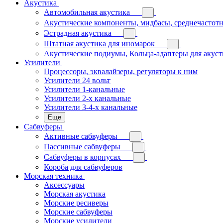
Акустика
Автомобильная акустика
Акустические компоненты, мидбасы, среднечастотн
Эстрадная акустика
Штатная акустика для иномарок
Акустические подиумы, Кольца-адаптеры для акус
Усилители
Процессоры, эквалайзеры, регуляторы к ним
Усилители 24 вольт
Усилители 1-канальные
Усилители 2-х канальные
Усилители 3-4-х канальные
Еще
Сабвуферы
Активные сабвуферы
Пассивные сабвуферы
Сабвуферы в корпусах
Короба для сабвуферов
Морская техника
Аксессуары
Морская акустика
Морские ресиверы
Морские сабвуферы
Морские усилители