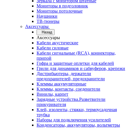
Зеркала с монитором штатные
Мониторы в подголовник
Мониторы потолочные
Наушники
ТВ-тюнеры
Аксессуары
Назад
Аксессуары
Кабели акустические
Кабели силовые
Кабели сигнальные (RCA), коннекторы,
припой
Гофра и защитные оплетки для кабелей
Грили для динамиков и сабвуферов, крепежи
Дистрибьютеры, держатели
предохранителей, предохранители
Клеммы аккумуляторные
Клеммы, контакты, соеденители
Винилы, карпет
Зарядные устройства.Разветвители
прикуривателя
Клей, изоленты, стяжки, термоусадочная
трубка
Наборы для подключения усилителей
Конденсаторы, аккумуляторы, вольтметры