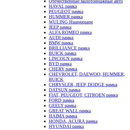
Отечественные малотоннажные авто
HAVAL рамка
PEUGEOT рамка
HUMMER рамка
WULING Huangguang
JEEP рамка
ALFA ROMEO рамка
AUDI рамка
BMW рамка
BRILLIANCE рамка
BUICK рамка
LINCOLN рамка
BYD рамка
CHERY рамка
CHEVROLET, DAEWOO, HUMMER,
BUICK
CHRYSLER, JEEP, DODGE рамка
DATSUN рамка
FIAT, PEUGEOT, CITROEN рамка
FORD рамка
GEELY рамка
GREAT WALL рамка
HAIMA рамка
HONDA, ACURA рамка
HYUNDAI рамка