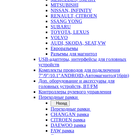
MITSUBISHI
NISSAN, INFINITY
RENAULT, CITROEN
SSANG YONG
SUBARU
TOYOTA, LEXUS
VOLVO
AUDI, SKODA, SEAT,VW
Евроразъемы
Разъемы для магнитол
USB-адаптеры, интерфейсы для головных
устройств
Комплекты проводов для подключения
7"/9"/10.1"ANDROID-Автомагнитол(16pin)
Доп. оборудование и аксессуары для
головных устройств, BT/FM
Контроллеры рулевого управления
Переходные рамки
Назад
Переходные рамки
CHANGAN рамка
CITROEN рамка
DAEWOO рамка
FAW рамка