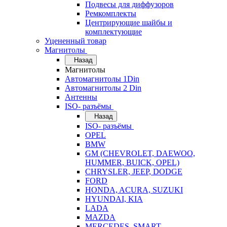
Подвесы для диффузоров
Ремкомплекты
Центрирующие шайбы и
комплектующие
Уцененный товар
Магнитолы
Назад
Магнитолы
Автомагнитолы 1Din
Автомагнитолы 2 Din
Антенны
ISO- разъёмы
Назад
ISO- разъёмы
OPEL
BMW
GM (CHEVROLET, DAEWOO,
HUMMER, BUICK, OPEL)
CHRYSLER, JEEP, DODGE
FORD
HONDA, ACURA, SUZUKI
HYUNDAI, KIA
LADA
MAZDA
MERCEDES, SMART