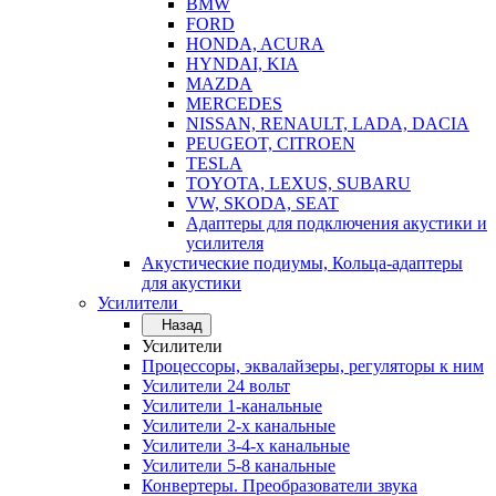
BMW
FORD
HONDA, ACURA
HYNDAI, KIA
MAZDA
MERCEDES
NISSAN, RENAULT, LADA, DACIA
PEUGEOT, CITROEN
TESLA
TOYOTA, LEXUS, SUBARU
VW, SKODA, SEAT
Адаптеры для подключения акустики и
усилителя
Акустические подиумы, Кольца-адаптеры
для акустики
Усилители
Назад
Усилители
Процессоры, эквалайзеры, регуляторы к ним
Усилители 24 вольт
Усилители 1-канальные
Усилители 2-х канальные
Усилители 3-4-х канальные
Усилители 5-8 канальные
Конвертеры. Преобразователи звука