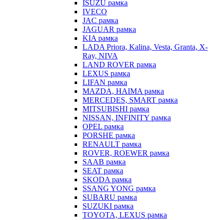
ISUZU рамка
IVECO
JAC рамка
JAGUAR рамка
KIA рамка
LADA Priora, Kalina, Vesta, Granta, X-
Ray, NIVA
LAND ROVER рамка
LEXUS рамка
LIFAN рамка
MAZDA, HAIMA рамка
MERCEDES, SMART рамка
MITSUBISHI рамка
NISSAN, INFINITY рамка
OPEL рамка
PORSHE рамка
RENAULT рамка
ROVER, ROEWER рамка
SAAB рамка
SEAT рамка
SKODA рамка
SSANG YONG рамка
SUBARU рамка
SUZUKI рамка
TOYOTA, LEXUS рамка