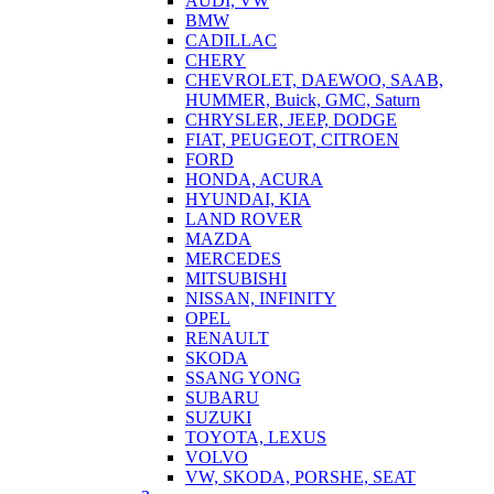
AUDI, VW
BMW
CADILLAC
CHERY
CHEVROLET, DAEWOO, SAAB,
HUMMER, Buick, GMC, Saturn
CHRYSLER, JEEP, DODGE
FIAT, PEUGEOT, CITROEN
FORD
HONDA, ACURA
HYUNDAI, KIA
LAND ROVER
MAZDA
MERCEDES
MITSUBISHI
NISSAN, INFINITY
OPEL
RENAULT
SKODA
SSANG YONG
SUBARU
SUZUKI
TOYOTA, LEXUS
VOLVO
VW, SKODA, PORSHE, SEAT