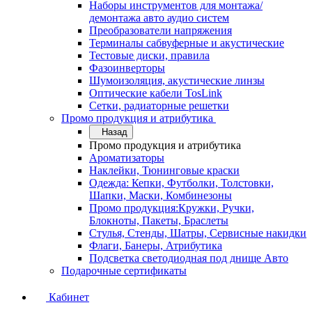
Наборы инструментов для монтажа/
демонтажа авто аудио систем
Преобразователи напряжения
Терминалы сабвуферные и акустические
Тестовые диски, правила
Фазоинверторы
Шумоизоляция, акустические линзы
Оптические кабели TosLink
Сетки, радиаторные решетки
Промо продукция и атрибутика
Назад
Промо продукция и атрибутика
Ароматизаторы
Наклейки, Тюнинговые краски
Одежда: Кепки, Футболки, Толстовки,
Шапки, Маски, Комбинезоны
Промо продукция:Кружки, Ручки,
Блокноты, Пакеты, Браслеты
Стулья, Стенды, Шатры, Сервисные накидки
Флаги, Банеры, Атрибутика
Подсветка светодиодная под днище Авто
Подарочные сертификаты
Кабинет