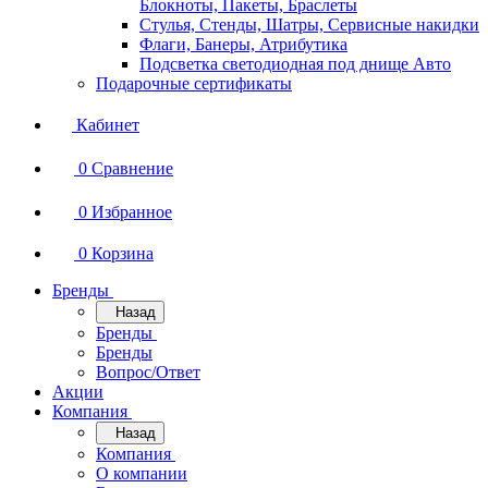
Блокноты, Пакеты, Браслеты
Стулья, Стенды, Шатры, Сервисные накидки
Флаги, Банеры, Атрибутика
Подсветка светодиодная под днище Авто
Подарочные сертификаты
Кабинет
0
Сравнение
0
Избранное
0
Корзина
Бренды
Назад
Бренды
Бренды
Вопрос/Ответ
Акции
Компания
Назад
Компания
О компании