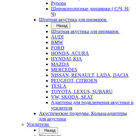
Рупора
Широкополосные динамики ( С/Ч, Н/
Ч)
Штатная акустика для иномарок
Назад
Штатная акустика для иномарок
AUDI
BMW
FORD
HONDA, ACURA
HYNDAI, KIA
MAZDA
MERCEDES
NISSAN, RENAULT, LADA, DACIA
PEUGEOT, CITROEN
TESLA
TOYOTA, LEXUS, SUBARU
VW, SKODA, SEAT
Адаптеры для подключения акустики и
усилителя
Акустические подиумы, Кольца-адаптеры
для акустики
Усилители
Назад