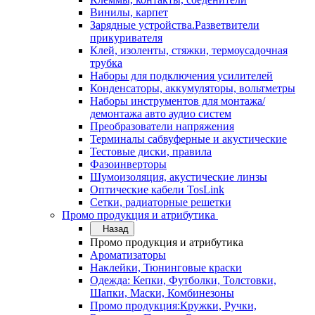
Винилы, карпет
Зарядные устройства.Разветвители
прикуривателя
Клей, изоленты, стяжки, термоусадочная
трубка
Наборы для подключения усилителей
Конденсаторы, аккумуляторы, вольтметры
Наборы инструментов для монтажа/
демонтажа авто аудио систем
Преобразователи напряжения
Терминалы сабвуферные и акустические
Тестовые диски, правила
Фазоинверторы
Шумоизоляция, акустические линзы
Оптические кабели TosLink
Сетки, радиаторные решетки
Промо продукция и атрибутика
Назад
Промо продукция и атрибутика
Ароматизаторы
Наклейки, Тюнинговые краски
Одежда: Кепки, Футболки, Толстовки,
Шапки, Маски, Комбинезоны
Промо продукция:Кружки, Ручки,