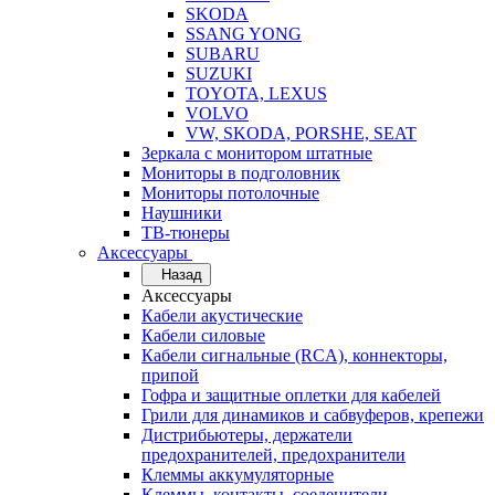
SKODA
SSANG YONG
SUBARU
SUZUKI
TOYOTA, LEXUS
VOLVO
VW, SKODA, PORSHE, SEAT
Зеркала с монитором штатные
Мониторы в подголовник
Мониторы потолочные
Наушники
ТВ-тюнеры
Аксессуары
Назад
Аксессуары
Кабели акустические
Кабели силовые
Кабели сигнальные (RCA), коннекторы,
припой
Гофра и защитные оплетки для кабелей
Грили для динамиков и сабвуферов, крепежи
Дистрибьютеры, держатели
предохранителей, предохранители
Клеммы аккумуляторные
Клеммы, контакты, соеденители