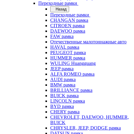
Переходные рамки
Назад
Переходные рамки
CHANGAN рамка
CITROEN рамка
DAEWOO рамка
FAW рамка
Отечественные малотоннажные авто
HAVAL рамка
PEUGEOT рамка
HUMMER рамка
WULING Huangguang
JEEP рамка
ALFA ROMEO рамка
AUDI рамка
BMW рамка
BRILLIANCE рамка
BUICK рамка
LINCOLN рамка
BYD рамка
CHERY рамка
CHEVROLET, DAEWOO, HUMMER,
BUICK
CHRYSLER, JEEP, DODGE рамка
DATSUN рамка