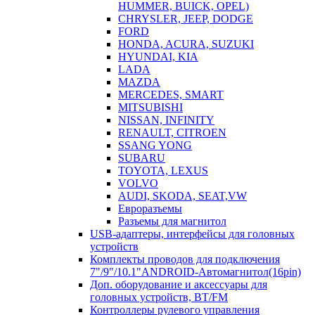
HUMMER, BUICK, OPEL)
CHRYSLER, JEEP, DODGE
FORD
HONDA, ACURA, SUZUKI
HYUNDAI, KIA
LADA
MAZDA
MERCEDES, SMART
MITSUBISHI
NISSAN, INFINITY
RENAULT, CITROEN
SSANG YONG
SUBARU
TOYOTA, LEXUS
VOLVO
AUDI, SKODA, SEAT,VW
Евроразъемы
Разъемы для магнитол
USB-адаптеры, интерфейсы для головных
устройств
Комплекты проводов для подключения
7"/9"/10.1"ANDROID-Автомагнитол(16pin)
Доп. оборудование и аксессуары для
головных устройств, BT/FM
Контроллеры рулевого управления