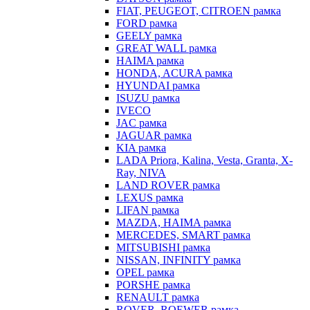
FIAT, PEUGEOT, CITROEN рамка
FORD рамка
GEELY рамка
GREAT WALL рамка
HAIMA рамка
HONDA, ACURA рамка
HYUNDAI рамка
ISUZU рамка
IVECO
JAC рамка
JAGUAR рамка
KIA рамка
LADA Priora, Kalina, Vesta, Granta, X-
Ray, NIVA
LAND ROVER рамка
LEXUS рамка
LIFAN рамка
MAZDA, HAIMA рамка
MERCEDES, SMART рамка
MITSUBISHI рамка
NISSAN, INFINITY рамка
OPEL рамка
PORSHE рамка
RENAULT рамка
ROVER, ROEWER рамка