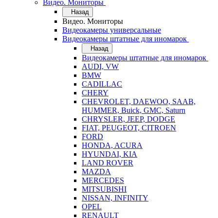
Видео. Мониторы
Назад
Видео. Мониторы
Видеокамеры универсальные
Видеокамеры штатные для иномарок
Назад
Видеокамеры штатные для иномарок
AUDI, VW
BMW
CADILLAC
CHERY
CHEVROLET, DAEWOO, SAAB,
HUMMER, Buick, GMC, Saturn
CHRYSLER, JEEP, DODGE
FIAT, PEUGEOT, CITROEN
FORD
HONDA, ACURA
HYUNDAI, KIA
LAND ROVER
MAZDA
MERCEDES
MITSUBISHI
NISSAN, INFINITY
OPEL
RENAULT