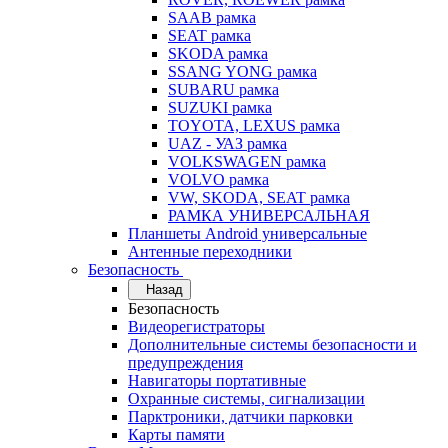
SAAB рамка
SEAT рамка
SKODA рамка
SSANG YONG рамка
SUBARU рамка
SUZUKI рамка
TOYOTA, LEXUS рамка
UAZ - УАЗ рамка
VOLKSWAGEN рамка
VOLVO рамка
VW, SKODA, SEAT рамка
РАМКА УНИВЕРСАЛЬНАЯ
Планшеты Android универсальные
Антенные переходники
Безопасность
Назад
Безопасность
Видеорегистраторы
Дополнительные системы безопасности и
предупреждения
Навигаторы портативные
Охранные системы, сигнализации
Парктроники, датчики парковки
Карты памяти