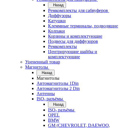
Назад
Ремкомплекты для сабвуферов
Диффузоры
Катушки
Клеммные терминалы, подводящие
Колпаки
Корзины и комплектующие
Подвесы для диффузоров
Ремкомплекты
Центрирующие шайбы и
комплектующие
Уцененный товар
Магнитолы
Назад
Магнитолы
Автомагнитолы 1Din
Автомагнитолы 2 Din
Антенны
ISO- разъёмы
Назад
ISO- разъёмы
OPEL
BMW
GM (CHEVROLET, DAEWOO,