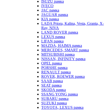
ISUZU рамка
IVECO
JAC рамка
JAGUAR рамка
KIA рамка
LADA Priora, Kalina, Vesta, Granta, X-
Ray, NIVA
LAND ROVER рамка
LEXUS рамка
LIFAN рамка
MAZDA, HAIMA рамка
MERCEDES, SMART рамка
MITSUBISHI рамка
NISSAN, INFINITY рамка
OPEL рамка
PORSHE рамка
RENAULT рамка
ROVER, ROEWER рамка
SAAB рамка
SEAT рамка
SKODA рамка
SSANG YONG рамка
SUBARU рамка
SUZUKI рамка
TOYOTA, LEXUS рамка