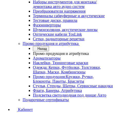
Наборы инструментов для монтажа/
демонтажа авто аудио систем
Преобразователи напряжения
Терминалы сабвуферные и акустические
Тестовые диски, правила
Фазоинверторы
Шумоизоляция, акустические линзы
Оптические кабели TosLink
Сетки, радиаторные решетки
Промо продукция и атрибутика
Назад
Промо продукция и атрибутика
Ароматизаторы
Наклейки, Тюнинговые краски
Одежда: Кепки, Футболки, Толстовки,
Шапки, Маски, Комбинезоны
Промо продукция:Кружки, Ручки,
Блокноты, Пакеты, Браслеты
Стулья, Стенды, Шатры, Сервисные накидки
Флаги, Банеры, Атрибутика
Подсветка светодиодная под днище Авто
Подарочные сертификаты
Кабинет