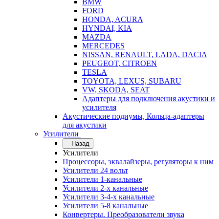
BMW
FORD
HONDA, ACURA
HYNDAI, KIA
MAZDA
MERCEDES
NISSAN, RENAULT, LADA, DACIA
PEUGEOT, CITROEN
TESLA
TOYOTA, LEXUS, SUBARU
VW, SKODA, SEAT
Адаптеры для подключения акустики и
усилителя
Акустические подиумы, Кольца-адаптеры
для акустики
Усилители
Назад
Усилители
Процессоры, эквалайзеры, регуляторы к ним
Усилители 24 вольт
Усилители 1-канальные
Усилители 2-х канальные
Усилители 3-4-х канальные
Усилители 5-8 канальные
Конвертеры. Преобразователи звука