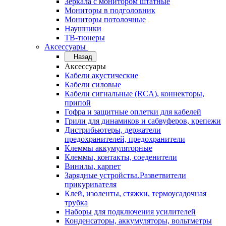
Зеркала с монитором штатные
Мониторы в подголовник
Мониторы потолочные
Наушники
ТВ-тюнеры
Аксессуары
Назад
Аксессуары
Кабели акустические
Кабели силовые
Кабели сигнальные (RCA), коннекторы,
припой
Гофра и защитные оплетки для кабелей
Грили для динамиков и сабвуферов, крепежи
Дистрибьютеры, держатели
предохранителей, предохранители
Клеммы аккумуляторные
Клеммы, контакты, соеденители
Винилы, карпет
Зарядные устройства.Разветвители
прикуривателя
Клей, изоленты, стяжки, термоусадочная
трубка
Наборы для подключения усилителей
Конденсаторы, аккумуляторы, вольтметры