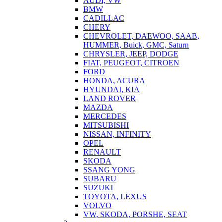
AUDI, VW
BMW
CADILLAC
CHERY
CHEVROLET, DAEWOO, SAAB,
HUMMER, Buick, GMC, Saturn
CHRYSLER, JEEP, DODGE
FIAT, PEUGEOT, CITROEN
FORD
HONDA, ACURA
HYUNDAI, KIA
LAND ROVER
MAZDA
MERCEDES
MITSUBISHI
NISSAN, INFINITY
OPEL
RENAULT
SKODA
SSANG YONG
SUBARU
SUZUKI
TOYOTA, LEXUS
VOLVO
VW, SKODA, PORSHE, SEAT