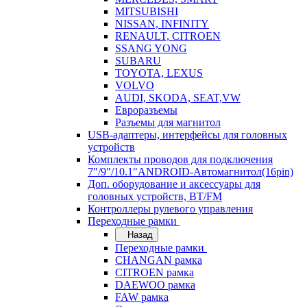
MITSUBISHI
NISSAN, INFINITY
RENAULT, CITROEN
SSANG YONG
SUBARU
TOYOTA, LEXUS
VOLVO
AUDI, SKODA, SEAT,VW
Евроразъемы
Разъемы для магнитол
USB-адаптеры, интерфейсы для головных
устройств
Комплекты проводов для подключения
7"/9"/10.1"ANDROID-Автомагнитол(16pin)
Доп. оборудование и аксессуары для
головных устройств, BT/FM
Контроллеры рулевого управления
Переходные рамки
Назад
Переходные рамки
CHANGAN рамка
CITROEN рамка
DAEWOO рамка
FAW рамка