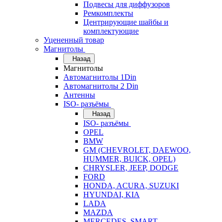
Подвесы для диффузоров
Ремкомплекты
Центрирующие шайбы и
комплектующие
Уцененный товар
Магнитолы
Назад
Магнитолы
Автомагнитолы 1Din
Автомагнитолы 2 Din
Антенны
ISO- разъёмы
Назад
ISO- разъёмы
OPEL
BMW
GM (CHEVROLET, DAEWOO,
HUMMER, BUICK, OPEL)
CHRYSLER, JEEP, DODGE
FORD
HONDA, ACURA, SUZUKI
HYUNDAI, KIA
LADA
MAZDA
MERCEDES, SMART