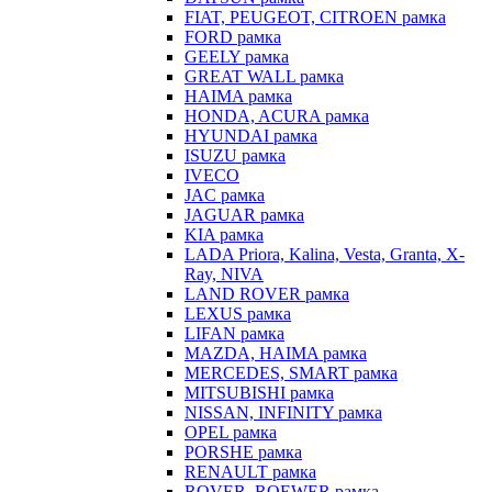
FIAT, PEUGEOT, CITROEN рамка
FORD рамка
GEELY рамка
GREAT WALL рамка
HAIMA рамка
HONDA, ACURA рамка
HYUNDAI рамка
ISUZU рамка
IVECO
JAC рамка
JAGUAR рамка
KIA рамка
LADA Priora, Kalina, Vesta, Granta, X-
Ray, NIVA
LAND ROVER рамка
LEXUS рамка
LIFAN рамка
MAZDA, HAIMA рамка
MERCEDES, SMART рамка
MITSUBISHI рамка
NISSAN, INFINITY рамка
OPEL рамка
PORSHE рамка
RENAULT рамка
ROVER, ROEWER рамка