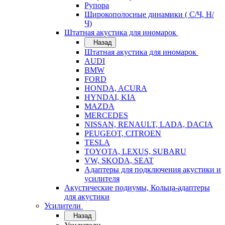
Рупора
Широкополосные динамики ( С/Ч, Н/
Ч)
Штатная акустика для иномарок
Назад
Штатная акустика для иномарок
AUDI
BMW
FORD
HONDA, ACURA
HYNDAI, KIA
MAZDA
MERCEDES
NISSAN, RENAULT, LADA, DACIA
PEUGEOT, CITROEN
TESLA
TOYOTA, LEXUS, SUBARU
VW, SKODA, SEAT
Адаптеры для подключения акустики и
усилителя
Акустические подиумы, Кольца-адаптеры
для акустики
Усилители
Назад