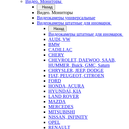
Видео. Мониторы
Назад
Видео. Мониторы
Видеокамеры универсальные
Видеокамеры штатные для иномарок
Назад
Видеокамеры штатные для иномарок
AUDI, VW
BMW
CADILLAC
CHERY
CHEVROLET, DAEWOO, SAAB,
HUMMER, Buick, GMC, Saturn
CHRYSLER, JEEP, DODGE
FIAT, PEUGEOT, CITROEN
FORD
HONDA, ACURA
HYUNDAI, KIA
LAND ROVER
MAZDA
MERCEDES
MITSUBISHI
NISSAN, INFINITY
OPEL
RENAULT