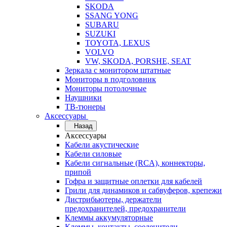
SKODA
SSANG YONG
SUBARU
SUZUKI
TOYOTA, LEXUS
VOLVO
VW, SKODA, PORSHE, SEAT
Зеркала с монитором штатные
Мониторы в подголовник
Мониторы потолочные
Наушники
ТВ-тюнеры
Аксессуары
Назад
Аксессуары
Кабели акустические
Кабели силовые
Кабели сигнальные (RCA), коннекторы,
припой
Гофра и защитные оплетки для кабелей
Грили для динамиков и сабвуферов, крепежи
Дистрибьютеры, держатели
предохранителей, предохранители
Клеммы аккумуляторные
Клеммы, контакты, соеденители