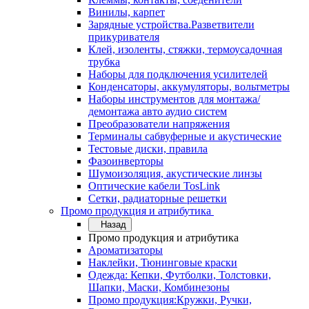
Винилы, карпет
Зарядные устройства.Разветвители
прикуривателя
Клей, изоленты, стяжки, термоусадочная
трубка
Наборы для подключения усилителей
Конденсаторы, аккумуляторы, вольтметры
Наборы инструментов для монтажа/
демонтажа авто аудио систем
Преобразователи напряжения
Терминалы сабвуферные и акустические
Тестовые диски, правила
Фазоинверторы
Шумоизоляция, акустические линзы
Оптические кабели TosLink
Сетки, радиаторные решетки
Промо продукция и атрибутика
Назад
Промо продукция и атрибутика
Ароматизаторы
Наклейки, Тюнинговые краски
Одежда: Кепки, Футболки, Толстовки,
Шапки, Маски, Комбинезоны
Промо продукция:Кружки, Ручки,