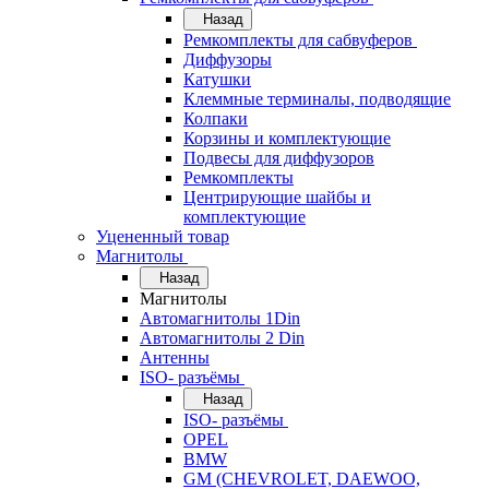
Назад
Ремкомплекты для сабвуферов
Диффузоры
Катушки
Клеммные терминалы, подводящие
Колпаки
Корзины и комплектующие
Подвесы для диффузоров
Ремкомплекты
Центрирующие шайбы и
комплектующие
Уцененный товар
Магнитолы
Назад
Магнитолы
Автомагнитолы 1Din
Автомагнитолы 2 Din
Антенны
ISO- разъёмы
Назад
ISO- разъёмы
OPEL
BMW
GM (CHEVROLET, DAEWOO,