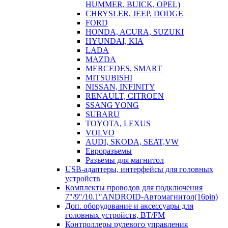
HUMMER, BUICK, OPEL)
CHRYSLER, JEEP, DODGE
FORD
HONDA, ACURA, SUZUKI
HYUNDAI, KIA
LADA
MAZDA
MERCEDES, SMART
MITSUBISHI
NISSAN, INFINITY
RENAULT, CITROEN
SSANG YONG
SUBARU
TOYOTA, LEXUS
VOLVO
AUDI, SKODA, SEAT,VW
Евроразъемы
Разъемы для магнитол
USB-адаптеры, интерфейсы для головных
устройств
Комплекты проводов для подключения
7"/9"/10.1"ANDROID-Автомагнитол(16pin)
Доп. оборудование и аксессуары для
головных устройств, BT/FM
Контроллеры рулевого управления