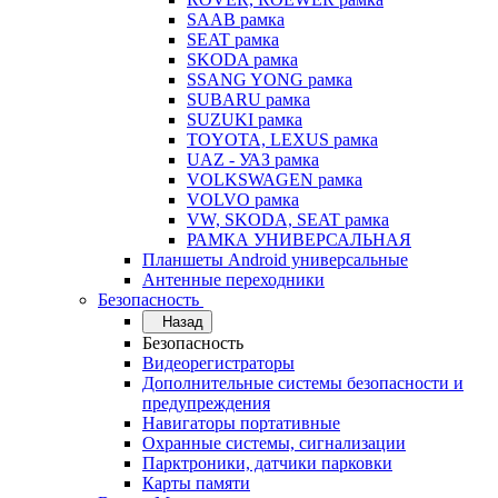
SAAB рамка
SEAT рамка
SKODA рамка
SSANG YONG рамка
SUBARU рамка
SUZUKI рамка
TOYOTA, LEXUS рамка
UAZ - УАЗ рамка
VOLKSWAGEN рамка
VOLVO рамка
VW, SKODA, SEAT рамка
РАМКА УНИВЕРСАЛЬНАЯ
Планшеты Android универсальные
Антенные переходники
Безопасность
Назад
Безопасность
Видеорегистраторы
Дополнительные системы безопасности и
предупреждения
Навигаторы портативные
Охранные системы, сигнализации
Парктроники, датчики парковки
Карты памяти