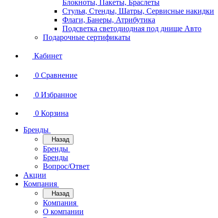
Блокноты, Пакеты, Браслеты
Стулья, Стенды, Шатры, Сервисные накидки
Флаги, Банеры, Атрибутика
Подсветка светодиодная под днище Авто
Подарочные сертификаты
Кабинет
0
Сравнение
0
Избранное
0
Корзина
Бренды
Назад
Бренды
Бренды
Вопрос/Ответ
Акции
Компания
Назад
Компания
О компании