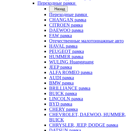
Переходные рамки
Назад
Переходные рамки
CHANGAN рамка
CITROEN рамка
DAEWOO рамка
FAW рамка
Отечественные малотоннажные авто
HAVAL рамка
PEUGEOT рамка
HUMMER рамка
WULING Huangguang
JEEP рамка
ALFA ROMEO рамка
AUDI рамка
BMW рамка
BRILLIANCE рамка
BUICK рамка
LINCOLN рамка
BYD рамка
CHERY рамка
CHEVROLET, DAEWOO, HUMMER,
BUICK
CHRYSLER, JEEP, DODGE рамка
DATSUN рамка