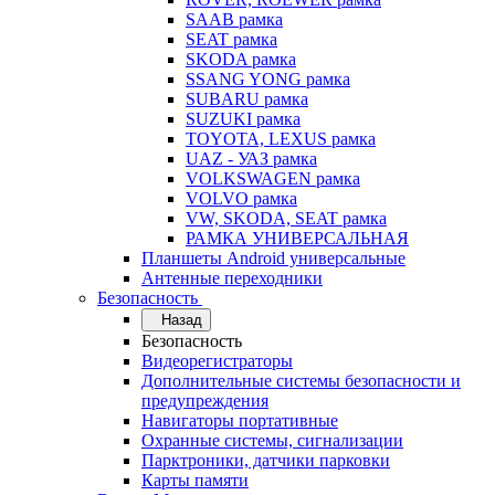
SAAB рамка
SEAT рамка
SKODA рамка
SSANG YONG рамка
SUBARU рамка
SUZUKI рамка
TOYOTA, LEXUS рамка
UAZ - УАЗ рамка
VOLKSWAGEN рамка
VOLVO рамка
VW, SKODA, SEAT рамка
РАМКА УНИВЕРСАЛЬНАЯ
Планшеты Android универсальные
Антенные переходники
Безопасность
Назад
Безопасность
Видеорегистраторы
Дополнительные системы безопасности и
предупреждения
Навигаторы портативные
Охранные системы, сигнализации
Парктроники, датчики парковки
Карты памяти