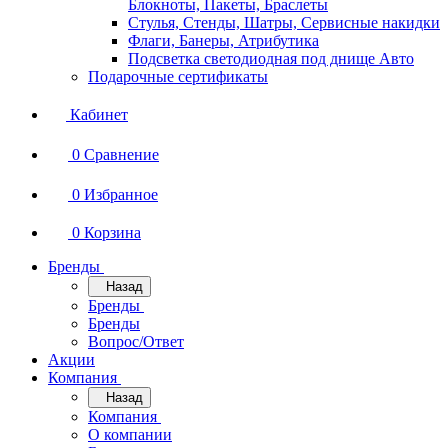
Блокноты, Пакеты, Браслеты
Стулья, Стенды, Шатры, Сервисные накидки
Флаги, Банеры, Атрибутика
Подсветка светодиодная под днище Авто
Подарочные сертификаты
Кабинет
0
Сравнение
0
Избранное
0
Корзина
Бренды
Назад
Бренды
Бренды
Вопрос/Ответ
Акции
Компания
Назад
Компания
О компании