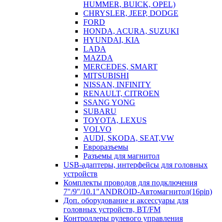
HUMMER, BUICK, OPEL)
CHRYSLER, JEEP, DODGE
FORD
HONDA, ACURA, SUZUKI
HYUNDAI, KIA
LADA
MAZDA
MERCEDES, SMART
MITSUBISHI
NISSAN, INFINITY
RENAULT, CITROEN
SSANG YONG
SUBARU
TOYOTA, LEXUS
VOLVO
AUDI, SKODA, SEAT,VW
Евроразъемы
Разъемы для магнитол
USB-адаптеры, интерфейсы для головных
устройств
Комплекты проводов для подключения
7"/9"/10.1"ANDROID-Автомагнитол(16pin)
Доп. оборудование и аксессуары для
головных устройств, BT/FM
Контроллеры рулевого управления