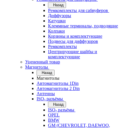
Назад
Ремкомплекты для сабвуферов
Диффузоры
Катушки
Клеммные терминалы, подводящие
Колпаки
Корзины и комплектующие
Подвесы для диффузоров
Ремкомплекты
Центрирующие шайбы и
комплектующие
Уцененный товар
Магнитолы
Назад
Магнитолы
Автомагнитолы 1Din
Автомагнитолы 2 Din
Антенны
ISO- разъёмы
Назад
ISO- разъёмы
OPEL
BMW
GM (CHEVROLET, DAEWOO,