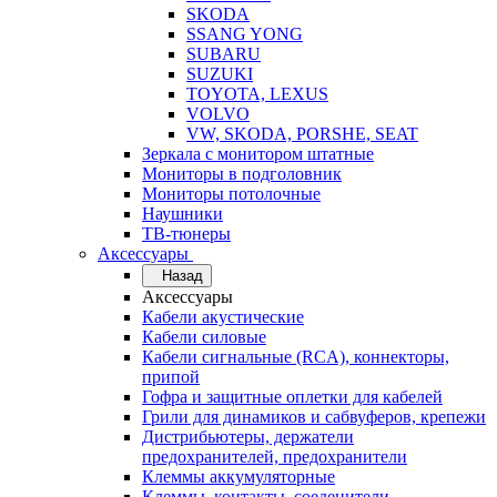
SKODA
SSANG YONG
SUBARU
SUZUKI
TOYOTA, LEXUS
VOLVO
VW, SKODA, PORSHE, SEAT
Зеркала с монитором штатные
Мониторы в подголовник
Мониторы потолочные
Наушники
ТВ-тюнеры
Аксессуары
Назад
Аксессуары
Кабели акустические
Кабели силовые
Кабели сигнальные (RCA), коннекторы,
припой
Гофра и защитные оплетки для кабелей
Грили для динамиков и сабвуферов, крепежи
Дистрибьютеры, держатели
предохранителей, предохранители
Клеммы аккумуляторные
Клеммы, контакты, соеденители