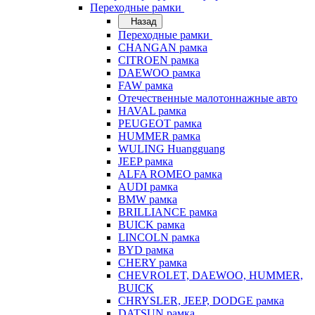
Переходные рамки
Назад
Переходные рамки
CHANGAN рамка
CITROEN рамка
DAEWOO рамка
FAW рамка
Отечественные малотоннажные авто
HAVAL рамка
PEUGEOT рамка
HUMMER рамка
WULING Huangguang
JEEP рамка
ALFA ROMEO рамка
AUDI рамка
BMW рамка
BRILLIANCE рамка
BUICK рамка
LINCOLN рамка
BYD рамка
CHERY рамка
CHEVROLET, DAEWOO, HUMMER,
BUICK
CHRYSLER, JEEP, DODGE рамка
DATSUN рамка