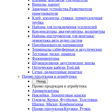
Винилы, карпет
Зарядные устройства.Разветвители
прикуривателя
Клей, изоленты, стяжки, термоусадочная
трубка
Наборы для подключения усилителей
Конденсаторы, аккумуляторы, вольтметры
Наборы инструментов для монтажа/
демонтажа авто аудио систем
Преобразователи напряжения
Терминалы сабвуферные и акустические
Тестовые диски, правила
Фазоинверторы
Шумоизоляция, акустические линзы
Оптические кабели TosLink
Сетки, радиаторные решетки
Промо продукция и атрибутика
Назад
Промо продукция и атрибутика
Ароматизаторы
Наклейки, Тюнинговые краски
Одежда: Кепки, Футболки, Толстовки,
Шапки, Маски, Комбинезоны
Промо продукция:Кружки, Ручки,