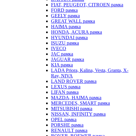
FIAT, PEUGEOT, CITROEN рамка
FORD рамка
GEELY рамка
GREAT WALL рамка
HAIMA рамка
HONDA, ACURA рамка
HYUNDAI рамка
ISUZU рамка
IVECO
JAC рамка
JAGUAR рамка
KIA рамка
LADA Priora, Kalina, Vesta, Granta, X-
Ray, NIVA
LAND ROVER рамка
LEXUS рамка
LIFAN рамка
MAZDA, HAIMA рамка
MERCEDES, SMART рамка
MITSUBISHI рамка
NISSAN, INFINITY рамка
OPEL рамка
PORSHE рамка
RENAULT рамка
ROVER, ROEWER рамка