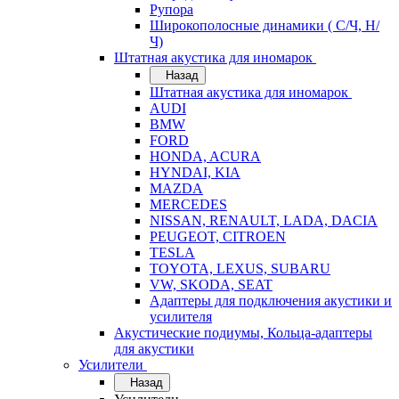
Рупора
Широкополосные динамики ( С/Ч, Н/
Ч)
Штатная акустика для иномарок
Назад
Штатная акустика для иномарок
AUDI
BMW
FORD
HONDA, ACURA
HYNDAI, KIA
MAZDA
MERCEDES
NISSAN, RENAULT, LADA, DACIA
PEUGEOT, CITROEN
TESLA
TOYOTA, LEXUS, SUBARU
VW, SKODA, SEAT
Адаптеры для подключения акустики и
усилителя
Акустические подиумы, Кольца-адаптеры
для акустики
Усилители
Назад