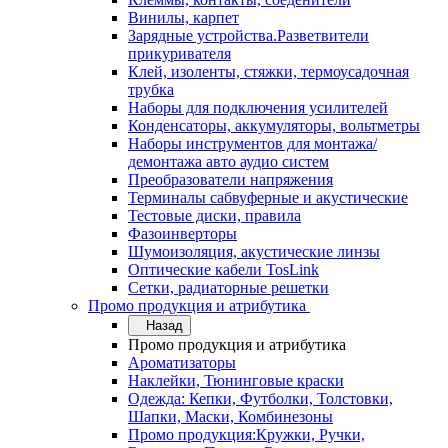
Винилы, карпет
Зарядные устройства.Разветвители
прикуривателя
Клей, изоленты, стяжки, термоусадочная
трубка
Наборы для подключения усилителей
Конденсаторы, аккумуляторы, вольтметры
Наборы инструментов для монтажа/
демонтажа авто аудио систем
Преобразователи напряжения
Терминалы сабвуферные и акустические
Тестовые диски, правила
Фазоинверторы
Шумоизоляция, акустические линзы
Оптические кабели TosLink
Сетки, радиаторные решетки
Промо продукция и атрибутика
Назад
Промо продукция и атрибутика
Ароматизаторы
Наклейки, Тюнинговые краски
Одежда: Кепки, Футболки, Толстовки,
Шапки, Маски, Комбинезоны
Промо продукция:Кружки, Ручки,