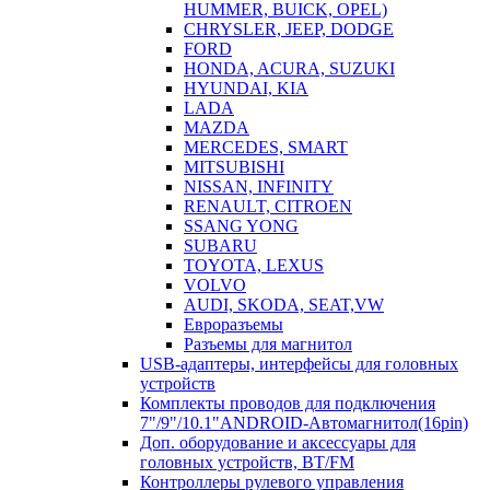
HUMMER, BUICK, OPEL)
CHRYSLER, JEEP, DODGE
FORD
HONDA, ACURA, SUZUKI
HYUNDAI, KIA
LADA
MAZDA
MERCEDES, SMART
MITSUBISHI
NISSAN, INFINITY
RENAULT, CITROEN
SSANG YONG
SUBARU
TOYOTA, LEXUS
VOLVO
AUDI, SKODA, SEAT,VW
Евроразъемы
Разъемы для магнитол
USB-адаптеры, интерфейсы для головных
устройств
Комплекты проводов для подключения
7"/9"/10.1"ANDROID-Автомагнитол(16pin)
Доп. оборудование и аксессуары для
головных устройств, BT/FM
Контроллеры рулевого управления