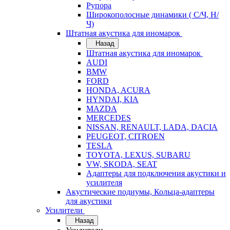
Рупора
Широкополосные динамики ( С/Ч, Н/
Ч)
Штатная акустика для иномарок
Назад
Штатная акустика для иномарок
AUDI
BMW
FORD
HONDA, ACURA
HYNDAI, KIA
MAZDA
MERCEDES
NISSAN, RENAULT, LADA, DACIA
PEUGEOT, CITROEN
TESLA
TOYOTA, LEXUS, SUBARU
VW, SKODA, SEAT
Адаптеры для подключения акустики и
усилителя
Акустические подиумы, Кольца-адаптеры
для акустики
Усилители
Назад