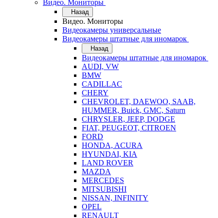
Видео. Мониторы
Назад
Видео. Мониторы
Видеокамеры универсальные
Видеокамеры штатные для иномарок
Назад
Видеокамеры штатные для иномарок
AUDI, VW
BMW
CADILLAC
CHERY
CHEVROLET, DAEWOO, SAAB,
HUMMER, Buick, GMC, Saturn
CHRYSLER, JEEP, DODGE
FIAT, PEUGEOT, CITROEN
FORD
HONDA, ACURA
HYUNDAI, KIA
LAND ROVER
MAZDA
MERCEDES
MITSUBISHI
NISSAN, INFINITY
OPEL
RENAULT