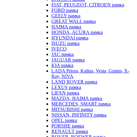
FIAT, PEUGEOT, CITROEN рамка
FORD рамка
GEELY рамка
GREAT WALL рамка
HAIMA рамка
HONDA, ACURA рамка
HYUNDAI рамка
ISUZU рамка
IVECO
JAC рамка
JAGUAR рамка
KIA рамка
LADA Priora, Kalina, Vesta, Granta, X-
Ray, NIVA
LAND ROVER рамка
LEXUS рамка
LIFAN рамка
MAZDA, HAIMA рамка
MERCEDES, SMART рамка
MITSUBISHI рамка
NISSAN, INFINITY рамка
OPEL рамка
PORSHE рамка
RENAULT рамка
ROVER, ROEWER рамка