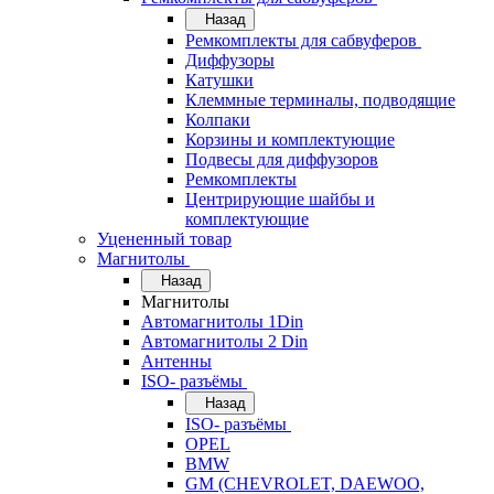
Назад
Ремкомплекты для сабвуферов
Диффузоры
Катушки
Клеммные терминалы, подводящие
Колпаки
Корзины и комплектующие
Подвесы для диффузоров
Ремкомплекты
Центрирующие шайбы и
комплектующие
Уцененный товар
Магнитолы
Назад
Магнитолы
Автомагнитолы 1Din
Автомагнитолы 2 Din
Антенны
ISO- разъёмы
Назад
ISO- разъёмы
OPEL
BMW
GM (CHEVROLET, DAEWOO,