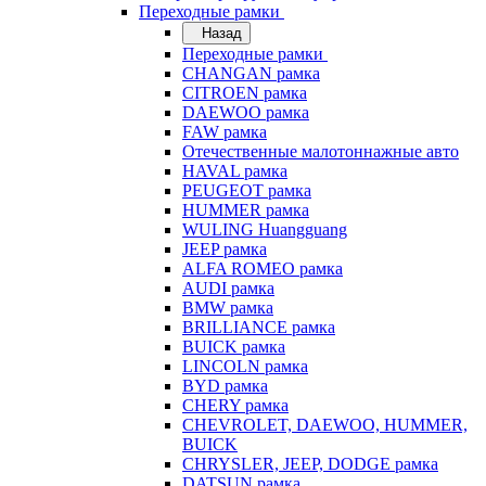
Переходные рамки
Назад
Переходные рамки
CHANGAN рамка
CITROEN рамка
DAEWOO рамка
FAW рамка
Отечественные малотоннажные авто
HAVAL рамка
PEUGEOT рамка
HUMMER рамка
WULING Huangguang
JEEP рамка
ALFA ROMEO рамка
AUDI рамка
BMW рамка
BRILLIANCE рамка
BUICK рамка
LINCOLN рамка
BYD рамка
CHERY рамка
CHEVROLET, DAEWOO, HUMMER,
BUICK
CHRYSLER, JEEP, DODGE рамка
DATSUN рамка