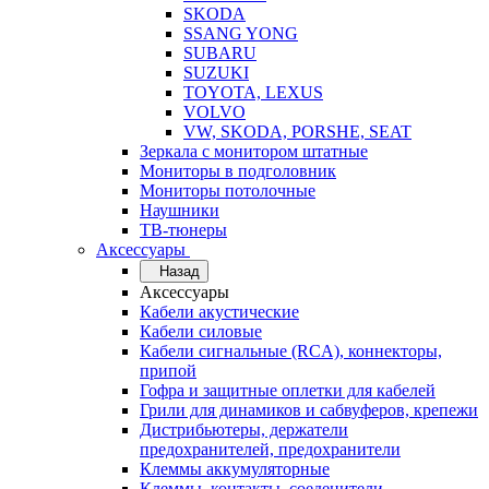
SKODA
SSANG YONG
SUBARU
SUZUKI
TOYOTA, LEXUS
VOLVO
VW, SKODA, PORSHE, SEAT
Зеркала с монитором штатные
Мониторы в подголовник
Мониторы потолочные
Наушники
ТВ-тюнеры
Аксессуары
Назад
Аксессуары
Кабели акустические
Кабели силовые
Кабели сигнальные (RCA), коннекторы,
припой
Гофра и защитные оплетки для кабелей
Грили для динамиков и сабвуферов, крепежи
Дистрибьютеры, держатели
предохранителей, предохранители
Клеммы аккумуляторные
Клеммы, контакты, соеденители