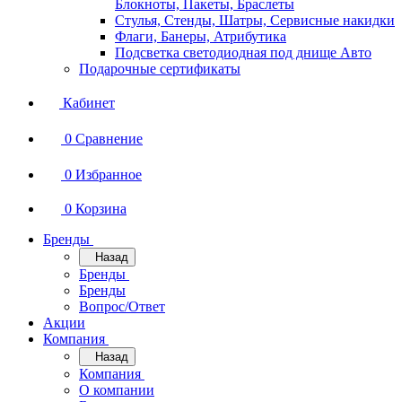
Блокноты, Пакеты, Браслеты
Стулья, Стенды, Шатры, Сервисные накидки
Флаги, Банеры, Атрибутика
Подсветка светодиодная под днище Авто
Подарочные сертификаты
Кабинет
0
Сравнение
0
Избранное
0
Корзина
Бренды
Назад
Бренды
Бренды
Вопрос/Ответ
Акции
Компания
Назад
Компания
О компании