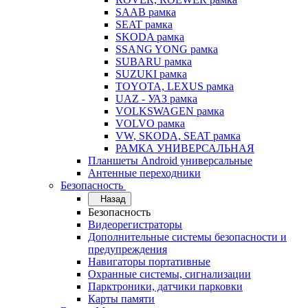
SAAB рамка
SEAT рамка
SKODA рамка
SSANG YONG рамка
SUBARU рамка
SUZUKI рамка
TOYOTA, LEXUS рамка
UAZ - УАЗ рамка
VOLKSWAGEN рамка
VOLVO рамка
VW, SKODA, SEAT рамка
РАМКА УНИВЕРСАЛЬНАЯ
Планшеты Android универсальные
Антенные переходники
Безопасность
Назад
Безопасность
Видеорегистраторы
Дополнительные системы безопасности и
предупреждения
Навигаторы портативные
Охранные системы, сигнализации
Парктроники, датчики парковки
Карты памяти