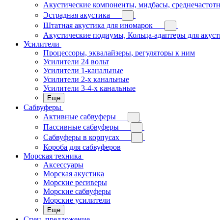
Акустические компоненты, мидбасы, среднечастотн
Эстрадная акустика
Штатная акустика для иномарок
Акустические подиумы, Кольца-адаптеры для акус
Усилители
Процессоры, эквалайзеры, регуляторы к ним
Усилители 24 вольт
Усилители 1-канальные
Усилители 2-х канальные
Усилители 3-4-х канальные
Еще
Сабвуферы
Активные сабвуферы
Пассивные сабвуферы
Сабвуферы в корпусах
Короба для сабвуферов
Морская техника
Аксессуары
Морская акустика
Морские ресиверы
Морские сабвуферы
Морские усилители
Еще
Спец. предложение