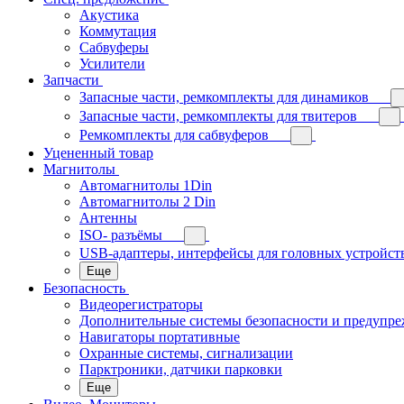
Акустика
Коммутация
Сабвуферы
Усилители
Запчасти
Запасные части, ремкомплекты для динамиков
Запасные части, ремкомплекты для твитеров
Ремкомплекты для сабвуферов
Уцененный товар
Магнитолы
Автомагнитолы 1Din
Автомагнитолы 2 Din
Антенны
ISO- разъёмы
USB-адаптеры, интерфейсы для головных устройст
Еще
Безопасность
Видеорегистраторы
Дополнительные системы безопасности и предупр
Навигаторы портативные
Охранные системы, сигнализации
Парктроники, датчики парковки
Еще