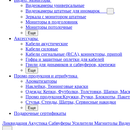
Видео. Мониторы
Видеокамеры универсальные
Видеокамеры штатные для иномарок
Зеркала с монитором штатные
Мониторы в подголовник
Мониторы потолочные
Еще
Аксессуары
Кабели акустические
Кабели силовые
Кабели сигнальные (RCA), коннекторы, припой
Гофра и защитные оплетки для кабелей
Грили для динамиков и сабвуферов, крепежи
Еще
Промо продукция и атрибутика
Ароматизаторы
Наклейки, Тюнинговые краски
Одежда: Кепки, Футболки, Толстовки, Шапки, Мас
Промо продукция:Кружки, Ручки, Блокноты, Пакет
Стулья, Стенды, Шатры, Сервисные накидки
Еще
Подарочные сертификаты
Ликвидация
Акустика
Сабвуферы
Усилители
Магнитолы
Виде