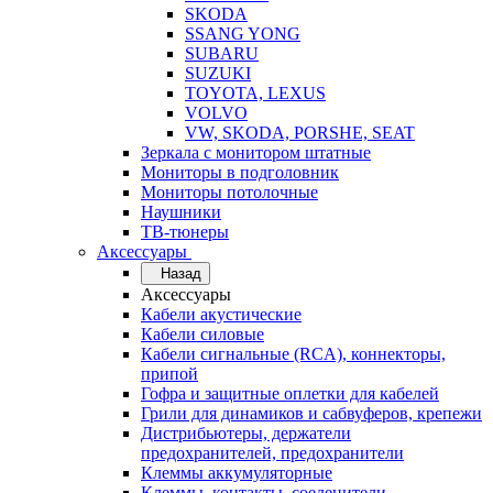
SKODA
SSANG YONG
SUBARU
SUZUKI
TOYOTA, LEXUS
VOLVO
VW, SKODA, PORSHE, SEAT
Зеркала с монитором штатные
Мониторы в подголовник
Мониторы потолочные
Наушники
ТВ-тюнеры
Аксессуары
Назад
Аксессуары
Кабели акустические
Кабели силовые
Кабели сигнальные (RCA), коннекторы,
припой
Гофра и защитные оплетки для кабелей
Грили для динамиков и сабвуферов, крепежи
Дистрибьютеры, держатели
предохранителей, предохранители
Клеммы аккумуляторные
Клеммы, контакты, соеденители