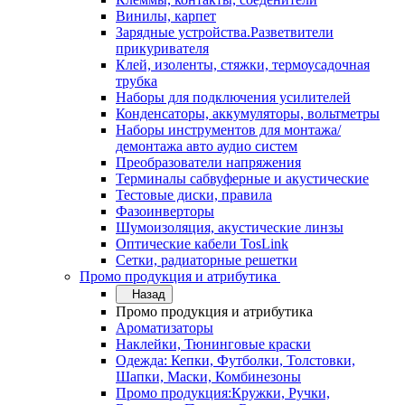
Винилы, карпет
Зарядные устройства.Разветвители
прикуривателя
Клей, изоленты, стяжки, термоусадочная
трубка
Наборы для подключения усилителей
Конденсаторы, аккумуляторы, вольтметры
Наборы инструментов для монтажа/
демонтажа авто аудио систем
Преобразователи напряжения
Терминалы сабвуферные и акустические
Тестовые диски, правила
Фазоинверторы
Шумоизоляция, акустические линзы
Оптические кабели TosLink
Сетки, радиаторные решетки
Промо продукция и атрибутика
Назад
Промо продукция и атрибутика
Ароматизаторы
Наклейки, Тюнинговые краски
Одежда: Кепки, Футболки, Толстовки,
Шапки, Маски, Комбинезоны
Промо продукция:Кружки, Ручки,