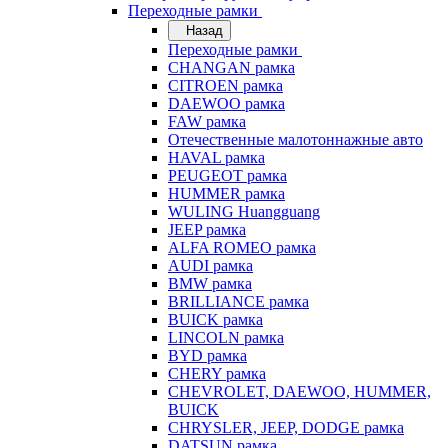
Переходные рамки
Назад
Переходные рамки
CHANGAN рамка
CITROEN рамка
DAEWOO рамка
FAW рамка
Отечественные малотоннажные авто
HAVAL рамка
PEUGEOT рамка
HUMMER рамка
WULING Huangguang
JEEP рамка
ALFA ROMEO рамка
AUDI рамка
BMW рамка
BRILLIANCE рамка
BUICK рамка
LINCOLN рамка
BYD рамка
CHERY рамка
CHEVROLET, DAEWOO, HUMMER,
BUICK
CHRYSLER, JEEP, DODGE рамка
DATSUN рамка