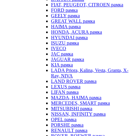
FIAT, PEUGEOT, CITROEN рамка
FORD рамка
GEELY рамка
GREAT WALL рамка
HAIMA рамка
HONDA, ACURA рамка
HYUNDAI рамка
ISUZU рамка
IVECO
JAC рамка
JAGUAR рамка
KIA рамка
LADA Priora, Kalina, Vesta, Granta, X-
Ray, NIVA
LAND ROVER рамка
LEXUS рамка
LIFAN рамка
MAZDA, HAIMA рамка
MERCEDES, SMART рамка
MITSUBISHI рамка
NISSAN, INFINITY рамка
OPEL рамка
PORSHE рамка
RENAULT рамка
ROVER, ROEWER рамка