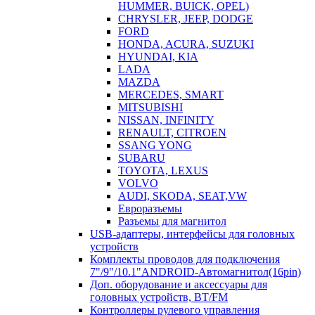
HUMMER, BUICK, OPEL)
CHRYSLER, JEEP, DODGE
FORD
HONDA, ACURA, SUZUKI
HYUNDAI, KIA
LADA
MAZDA
MERCEDES, SMART
MITSUBISHI
NISSAN, INFINITY
RENAULT, CITROEN
SSANG YONG
SUBARU
TOYOTA, LEXUS
VOLVO
AUDI, SKODA, SEAT,VW
Евроразъемы
Разъемы для магнитол
USB-адаптеры, интерфейсы для головных
устройств
Комплекты проводов для подключения
7"/9"/10.1"ANDROID-Автомагнитол(16pin)
Доп. оборудование и аксессуары для
головных устройств, BT/FM
Контроллеры рулевого управления