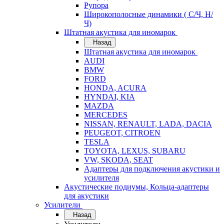
Рупора
Широкополосные динамики ( С/Ч, Н/
Ч)
Штатная акустика для иномарок
Назад
Штатная акустика для иномарок
AUDI
BMW
FORD
HONDA, ACURA
HYNDAI, KIA
MAZDA
MERCEDES
NISSAN, RENAULT, LADA, DACIA
PEUGEOT, CITROEN
TESLA
TOYOTA, LEXUS, SUBARU
VW, SKODA, SEAT
Адаптеры для подключения акустики и
усилителя
Акустические подиумы, Кольца-адаптеры
для акустики
Усилители
Назад