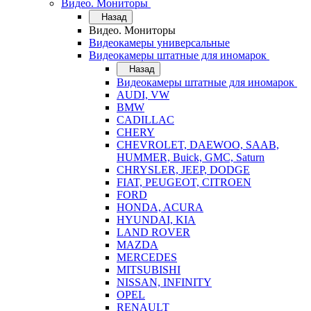
Видео. Мониторы
Назад
Видео. Мониторы
Видеокамеры универсальные
Видеокамеры штатные для иномарок
Назад
Видеокамеры штатные для иномарок
AUDI, VW
BMW
CADILLAC
CHERY
CHEVROLET, DAEWOO, SAAB,
HUMMER, Buick, GMC, Saturn
CHRYSLER, JEEP, DODGE
FIAT, PEUGEOT, CITROEN
FORD
HONDA, ACURA
HYUNDAI, KIA
LAND ROVER
MAZDA
MERCEDES
MITSUBISHI
NISSAN, INFINITY
OPEL
RENAULT