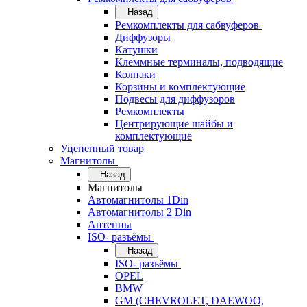
Назад
Ремкомплекты для сабвуферов
Диффузоры
Катушки
Клеммные терминалы, подводящие
Колпаки
Корзины и комплектующие
Подвесы для диффузоров
Ремкомплекты
Центрирующие шайбы и
комплектующие
Уцененный товар
Магнитолы
Назад
Магнитолы
Автомагнитолы 1Din
Автомагнитолы 2 Din
Антенны
ISO- разъёмы
Назад
ISO- разъёмы
OPEL
BMW
GM (CHEVROLET, DAEWOO,