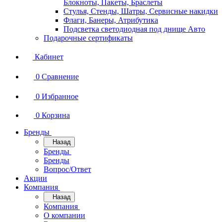
Блокноты, Пакеты, Браслеты
Стулья, Стенды, Шатры, Сервисные накидки
Флаги, Банеры, Атрибутика
Подсветка светодиодная под днище Авто
Подарочные сертификаты
Кабинет
0
Сравнение
0
Избранное
0
Корзина
Бренды
Назад
Бренды
Бренды
Вопрос/Ответ
Акции
Компания
Назад
Компания
О компании