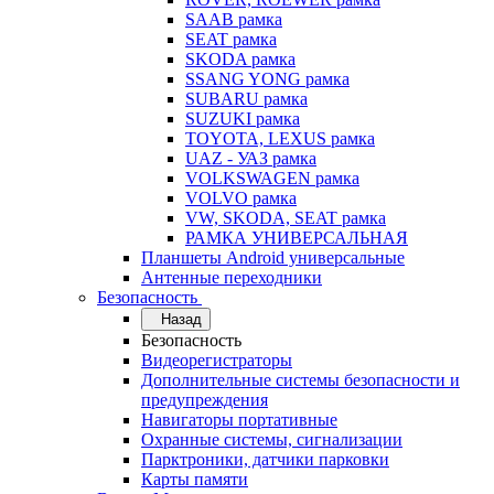
SAAB рамка
SEAT рамка
SKODA рамка
SSANG YONG рамка
SUBARU рамка
SUZUKI рамка
TOYOTA, LEXUS рамка
UAZ - УАЗ рамка
VOLKSWAGEN рамка
VOLVO рамка
VW, SKODA, SEAT рамка
РАМКА УНИВЕРСАЛЬНАЯ
Планшеты Android универсальные
Антенные переходники
Безопасность
Назад
Безопасность
Видеорегистраторы
Дополнительные системы безопасности и
предупреждения
Навигаторы портативные
Охранные системы, сигнализации
Парктроники, датчики парковки
Карты памяти