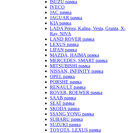
ISUZU рамка
IVECO
JAC рамка
JAGUAR рамка
KIA рамка
LADA Priora, Kalina, Vesta, Granta, X-
Ray, NIVA
LAND ROVER рамка
LEXUS рамка
LIFAN рамка
MAZDA, HAIMA рамка
MERCEDES, SMART рамка
MITSUBISHI рамка
NISSAN, INFINITY рамка
OPEL рамка
PORSHE рамка
RENAULT рамка
ROVER, ROEWER рамка
SAAB рамка
SEAT рамка
SKODA рамка
SSANG YONG рамка
SUBARU рамка
SUZUKI рамка
TOYOTA, LEXUS рамка