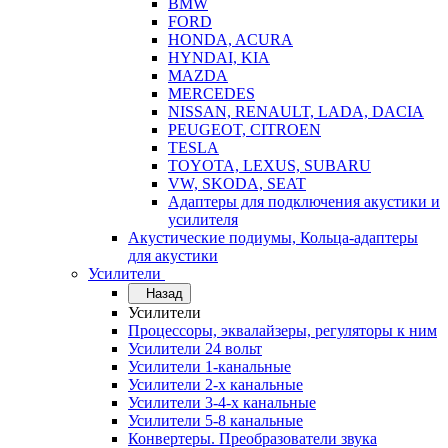
BMW
FORD
HONDA, ACURA
HYNDAI, KIA
MAZDA
MERCEDES
NISSAN, RENAULT, LADA, DACIA
PEUGEOT, CITROEN
TESLA
TOYOTA, LEXUS, SUBARU
VW, SKODA, SEAT
Адаптеры для подключения акустики и
усилителя
Акустические подиумы, Кольца-адаптеры
для акустики
Усилители
Назад
Усилители
Процессоры, эквалайзеры, регуляторы к ним
Усилители 24 вольт
Усилители 1-канальные
Усилители 2-х канальные
Усилители 3-4-х канальные
Усилители 5-8 канальные
Конвертеры. Преобразователи звука