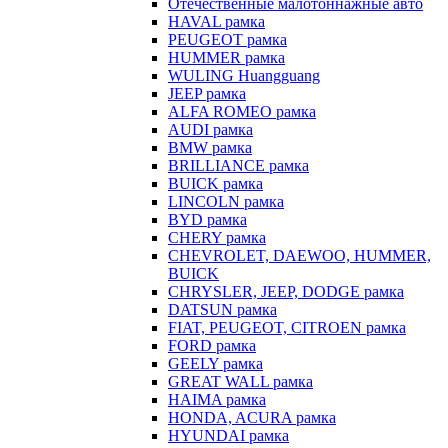
Отечественные малотоннажные авто
HAVAL рамка
PEUGEOT рамка
HUMMER рамка
WULING Huangguang
JEEP рамка
ALFA ROMEO рамка
AUDI рамка
BMW рамка
BRILLIANCE рамка
BUICK рамка
LINCOLN рамка
BYD рамка
CHERY рамка
CHEVROLET, DAEWOO, HUMMER,
BUICK
CHRYSLER, JEEP, DODGE рамка
DATSUN рамка
FIAT, PEUGEOT, CITROEN рамка
FORD рамка
GEELY рамка
GREAT WALL рамка
HAIMA рамка
HONDA, ACURA рамка
HYUNDAI рамка