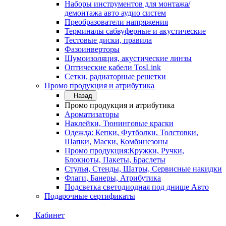
Наборы инструментов для монтажа/
демонтажа авто аудио систем
Преобразователи напряжения
Терминалы сабвуферные и акустические
Тестовые диски, правила
Фазоинверторы
Шумоизоляция, акустические линзы
Оптические кабели TosLink
Сетки, радиаторные решетки
Промо продукция и атрибутика
Назад
Промо продукция и атрибутика
Ароматизаторы
Наклейки, Тюнинговые краски
Одежда: Кепки, Футболки, Толстовки,
Шапки, Маски, Комбинезоны
Промо продукция:Кружки, Ручки,
Блокноты, Пакеты, Браслеты
Стулья, Стенды, Шатры, Сервисные накидки
Флаги, Банеры, Атрибутика
Подсветка светодиодная под днище Авто
Подарочные сертификаты
Кабинет