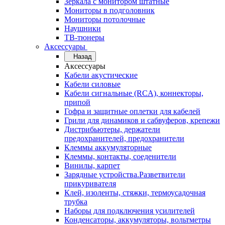
Зеркала с монитором штатные
Мониторы в подголовник
Мониторы потолочные
Наушники
ТВ-тюнеры
Аксессуары
Назад
Аксессуары
Кабели акустические
Кабели силовые
Кабели сигнальные (RCA), коннекторы,
припой
Гофра и защитные оплетки для кабелей
Грили для динамиков и сабвуферов, крепежи
Дистрибьютеры, держатели
предохранителей, предохранители
Клеммы аккумуляторные
Клеммы, контакты, соеденители
Винилы, карпет
Зарядные устройства.Разветвители
прикуривателя
Клей, изоленты, стяжки, термоусадочная
трубка
Наборы для подключения усилителей
Конденсаторы, аккумуляторы, вольтметры