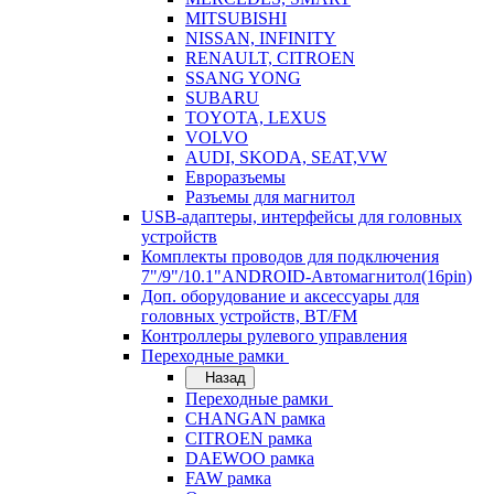
MITSUBISHI
NISSAN, INFINITY
RENAULT, CITROEN
SSANG YONG
SUBARU
TOYOTA, LEXUS
VOLVO
AUDI, SKODA, SEAT,VW
Евроразъемы
Разъемы для магнитол
USB-адаптеры, интерфейсы для головных
устройств
Комплекты проводов для подключения
7"/9"/10.1"ANDROID-Автомагнитол(16pin)
Доп. оборудование и аксессуары для
головных устройств, BT/FM
Контроллеры рулевого управления
Переходные рамки
Назад
Переходные рамки
CHANGAN рамка
CITROEN рамка
DAEWOO рамка
FAW рамка