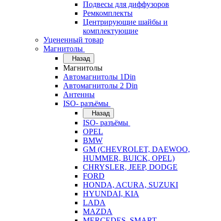
Подвесы для диффузоров
Ремкомплекты
Центрирующие шайбы и
комплектующие
Уцененный товар
Магнитолы
Назад
Магнитолы
Автомагнитолы 1Din
Автомагнитолы 2 Din
Антенны
ISO- разъёмы
Назад
ISO- разъёмы
OPEL
BMW
GM (CHEVROLET, DAEWOO,
HUMMER, BUICK, OPEL)
CHRYSLER, JEEP, DODGE
FORD
HONDA, ACURA, SUZUKI
HYUNDAI, KIA
LADA
MAZDA
MERCEDES, SMART