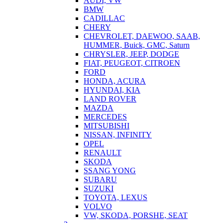
AUDI, VW
BMW
CADILLAC
CHERY
CHEVROLET, DAEWOO, SAAB,
HUMMER, Buick, GMC, Saturn
CHRYSLER, JEEP, DODGE
FIAT, PEUGEOT, CITROEN
FORD
HONDA, ACURA
HYUNDAI, KIA
LAND ROVER
MAZDA
MERCEDES
MITSUBISHI
NISSAN, INFINITY
OPEL
RENAULT
SKODA
SSANG YONG
SUBARU
SUZUKI
TOYOTA, LEXUS
VOLVO
VW, SKODA, PORSHE, SEAT