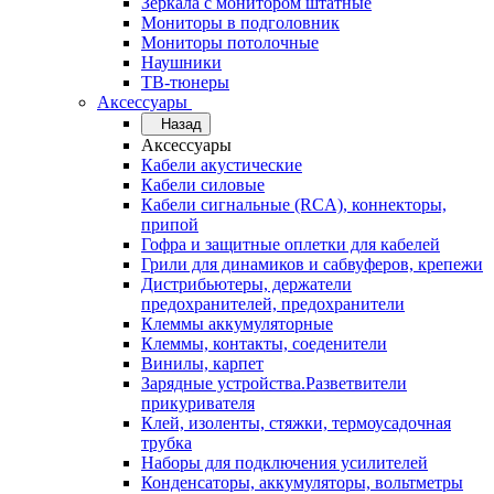
Зеркала с монитором штатные
Мониторы в подголовник
Мониторы потолочные
Наушники
ТВ-тюнеры
Аксессуары
Назад
Аксессуары
Кабели акустические
Кабели силовые
Кабели сигнальные (RCA), коннекторы,
припой
Гофра и защитные оплетки для кабелей
Грили для динамиков и сабвуферов, крепежи
Дистрибьютеры, держатели
предохранителей, предохранители
Клеммы аккумуляторные
Клеммы, контакты, соеденители
Винилы, карпет
Зарядные устройства.Разветвители
прикуривателя
Клей, изоленты, стяжки, термоусадочная
трубка
Наборы для подключения усилителей
Конденсаторы, аккумуляторы, вольтметры