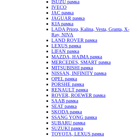
ISUZU рамка
IVECO
JAC рамка
JAGUAR рамка
KIA рамка
LADA Priora, Kalina, Vesta, Granta, X-
Ray, NIVA
LAND ROVER рамка
LEXUS рамка
LIFAN рамка
MAZDA, HAIMA рамка
MERCEDES, SMART рамка
MITSUBISHI рамка
NISSAN, INFINITY рамка
OPEL рамка
PORSHE рамка
RENAULT рамка
ROVER, ROEWER рамка
SAAB рамка
SEAT рамка
SKODA рамка
SSANG YONG рамка
SUBARU рамка
SUZUKI рамка
TOYOTA, LEXUS рамка