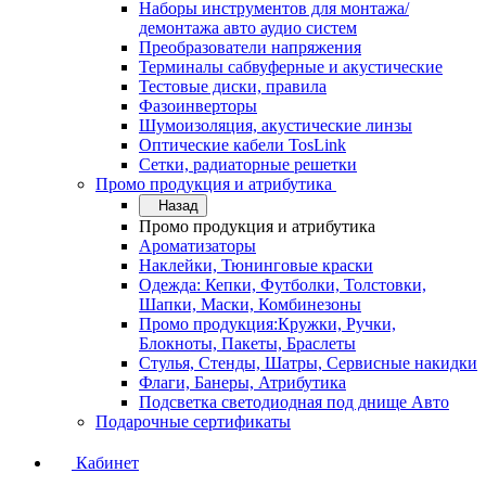
Наборы инструментов для монтажа/
демонтажа авто аудио систем
Преобразователи напряжения
Терминалы сабвуферные и акустические
Тестовые диски, правила
Фазоинверторы
Шумоизоляция, акустические линзы
Оптические кабели TosLink
Сетки, радиаторные решетки
Промо продукция и атрибутика
Назад
Промо продукция и атрибутика
Ароматизаторы
Наклейки, Тюнинговые краски
Одежда: Кепки, Футболки, Толстовки,
Шапки, Маски, Комбинезоны
Промо продукция:Кружки, Ручки,
Блокноты, Пакеты, Браслеты
Стулья, Стенды, Шатры, Сервисные накидки
Флаги, Банеры, Атрибутика
Подсветка светодиодная под днище Авто
Подарочные сертификаты
Кабинет