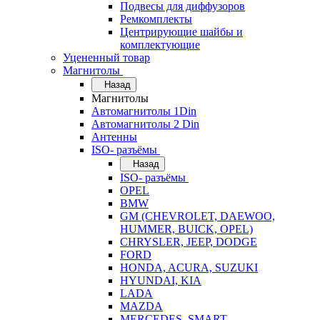
Подвесы для диффузоров
Ремкомплекты
Центрирующие шайбы и
комплектующие
Уцененный товар
Магнитолы
Назад
Магнитолы
Автомагнитолы 1Din
Автомагнитолы 2 Din
Антенны
ISO- разъёмы
Назад
ISO- разъёмы
OPEL
BMW
GM (CHEVROLET, DAEWOO,
HUMMER, BUICK, OPEL)
CHRYSLER, JEEP, DODGE
FORD
HONDA, ACURA, SUZUKI
HYUNDAI, KIA
LADA
MAZDA
MERCEDES, SMART