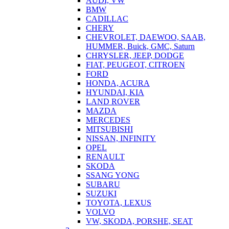
AUDI, VW
BMW
CADILLAC
CHERY
CHEVROLET, DAEWOO, SAAB,
HUMMER, Buick, GMC, Saturn
CHRYSLER, JEEP, DODGE
FIAT, PEUGEOT, CITROEN
FORD
HONDA, ACURA
HYUNDAI, KIA
LAND ROVER
MAZDA
MERCEDES
MITSUBISHI
NISSAN, INFINITY
OPEL
RENAULT
SKODA
SSANG YONG
SUBARU
SUZUKI
TOYOTA, LEXUS
VOLVO
VW, SKODA, PORSHE, SEAT