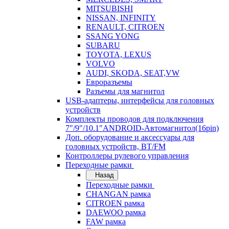
MITSUBISHI
NISSAN, INFINITY
RENAULT, CITROEN
SSANG YONG
SUBARU
TOYOTA, LEXUS
VOLVO
AUDI, SKODA, SEAT,VW
Евроразъемы
Разъемы для магнитол
USB-адаптеры, интерфейсы для головных
устройств
Комплекты проводов для подключения
7"/9"/10.1"ANDROID-Автомагнитол(16pin)
Доп. оборудование и аксессуары для
головных устройств, BT/FM
Контроллеры рулевого управления
Переходные рамки
Назад
Переходные рамки
CHANGAN рамка
CITROEN рамка
DAEWOO рамка
FAW рамка