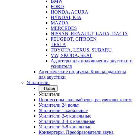
BMW
FORD
HONDA, ACURA
HYNDAI, KIA
MAZDA
MERCEDES
NISSAN, RENAULT, LADA, DACIA
PEUGEOT, CITROEN
TESLA
TOYOTA, LEXUS, SUBARU
VW, SKODA, SEAT
Адаптеры для подключения акустики и
усилителя
Акустические подиумы, Кольца-адаптеры
для акустики
Усилители
Назад
Усилители
Процессоры, эквалайзеры, регуляторы к ним
Усилители 24 вольт
Усилители 1-канальные
Усилители 2-х канальные
Усилители 3-4-х канальные
Усилители 5-8 канальные
Конвертеры. Преобразователи звука