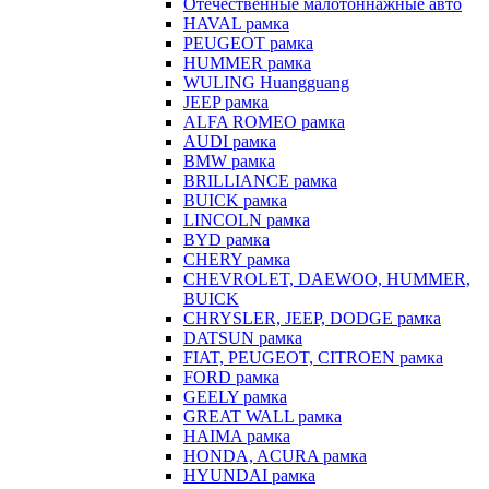
Отечественные малотоннажные авто
HAVAL рамка
PEUGEOT рамка
HUMMER рамка
WULING Huangguang
JEEP рамка
ALFA ROMEO рамка
AUDI рамка
BMW рамка
BRILLIANCE рамка
BUICK рамка
LINCOLN рамка
BYD рамка
CHERY рамка
CHEVROLET, DAEWOO, HUMMER,
BUICK
CHRYSLER, JEEP, DODGE рамка
DATSUN рамка
FIAT, PEUGEOT, CITROEN рамка
FORD рамка
GEELY рамка
GREAT WALL рамка
HAIMA рамка
HONDA, ACURA рамка
HYUNDAI рамка