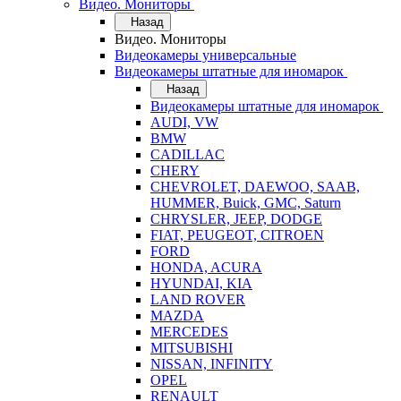
Видео. Мониторы
Назад
Видео. Мониторы
Видеокамеры универсальные
Видеокамеры штатные для иномарок
Назад
Видеокамеры штатные для иномарок
AUDI, VW
BMW
CADILLAC
CHERY
CHEVROLET, DAEWOO, SAAB,
HUMMER, Buick, GMC, Saturn
CHRYSLER, JEEP, DODGE
FIAT, PEUGEOT, CITROEN
FORD
HONDA, ACURA
HYUNDAI, KIA
LAND ROVER
MAZDA
MERCEDES
MITSUBISHI
NISSAN, INFINITY
OPEL
RENAULT