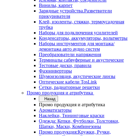
Винилы, карпет
Зарядные устройства.Разветвители
прикуривателя
Клей, изоленты, стяжки, термоусадочная
трубка
Наборы для подключения усилителей
Конденсаторы, аккумуляторы, вольтметры
Наборы инструментов для монтажа/
демонтажа авто аудио систем
Преобразователи напряжения
Терминалы сабвуферные и акустические
Тестовые диски, правила
Фазоинверторы
Шумоизоляция, акустические линзы
Оптические кабели TosLink
Сетки, радиаторные решетки
Промо продукция и атрибутика
Назад
Промо продукция и атрибутика
Ароматизаторы
Наклейки, Тюнинговые краски
Одежда: Кепки, Футболки, Толстовки,
Шапки, Маски, Комбинезоны
Промо продукция:Кружки, Ручки,