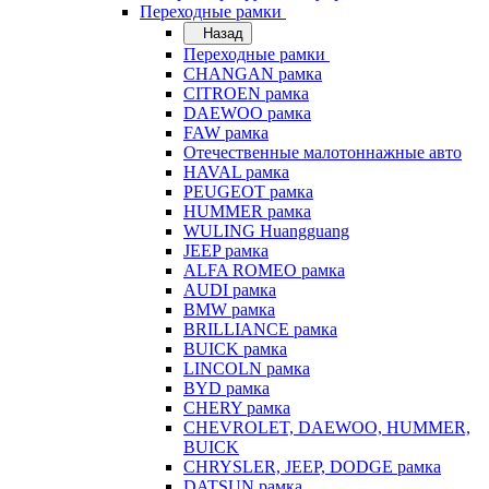
Переходные рамки
Назад
Переходные рамки
CHANGAN рамка
CITROEN рамка
DAEWOO рамка
FAW рамка
Отечественные малотоннажные авто
HAVAL рамка
PEUGEOT рамка
HUMMER рамка
WULING Huangguang
JEEP рамка
ALFA ROMEO рамка
AUDI рамка
BMW рамка
BRILLIANCE рамка
BUICK рамка
LINCOLN рамка
BYD рамка
CHERY рамка
CHEVROLET, DAEWOO, HUMMER,
BUICK
CHRYSLER, JEEP, DODGE рамка
DATSUN рамка