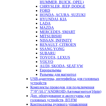
HUMMER, BUICK, OPEL)
CHRYSLER, JEEP, DODGE
FORD
HONDA, ACURA, SUZUKI
HYUNDAI, KIA
LADA
MAZDA
MERCEDES, SMART
MITSUBISHI
NISSAN, INFINITY
RENAULT, CITROEN
SSANG YONG
SUBARU
TOYOTA, LEXUS
VOLVO
AUDI, SKODA, SEAT,VW
Евроразъемы
Разъемы для магнитол
USB-адаптеры, интерфейсы для головных
устройств
Комплекты проводов для подключения
7"/9"/10.1"ANDROID-Автомагнитол(16pin)
Доп. оборудование и аксессуары для
головных устройств, BT/FM
Контроллеры рулевого управления