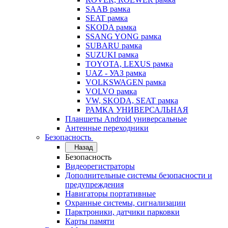
SAAB рамка
SEAT рамка
SKODA рамка
SSANG YONG рамка
SUBARU рамка
SUZUKI рамка
TOYOTA, LEXUS рамка
UAZ - УАЗ рамка
VOLKSWAGEN рамка
VOLVO рамка
VW, SKODA, SEAT рамка
РАМКА УНИВЕРСАЛЬНАЯ
Планшеты Android универсальные
Антенные переходники
Безопасность
Назад
Безопасность
Видеорегистраторы
Дополнительные системы безопасности и
предупреждения
Навигаторы портативные
Охранные системы, сигнализации
Парктроники, датчики парковки
Карты памяти