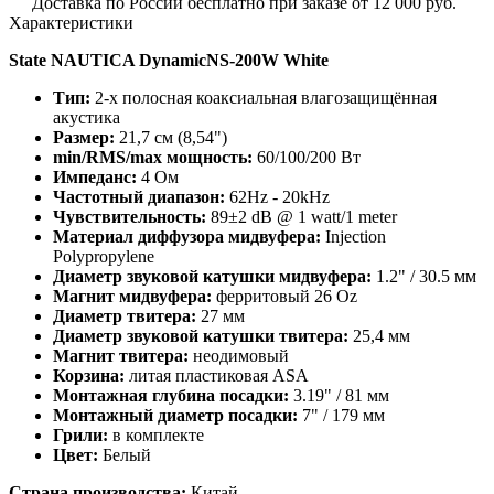
Доставка по России бесплатно при заказе от 12 000 руб.
Характеристики
State NAUTICA DynamicNS-200W White
Тип:
2-х полосная коаксиальная влагозащищённая
акустика
Размер:
21,7 см (8,54")
min/RMS/max мощность:
60/100/200 Вт
Импеданс:
4 Ом
Частотный диапазон:
62Hz - 20kHz
Чувствительность:
89±2 dB @ 1 watt/1 meter
Материал диффузора мидвуфера:
Injection
Polypropylene
Диаметр звуковой катушки мидвуфера:
1.2" / 30.5 мм
Магнит мидвуфера:
ферритовый 26 Oz
Диаметр твитера:
27 мм
Диаметр звуковой катушки твитера:
25,4 мм
Магнит твитера:
неодимовый
Корзина:
литая пластиковая ASA
Монтажная глубина посадки:
3.19" / 81 мм
Монтажный диаметр посадки:
7" / 179 мм
Грили:
в комплекте
Цвет:
Белый
Страна производства:
Китай