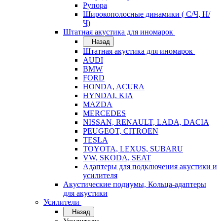
Рупора
Широкополосные динамики ( С/Ч, Н/
Ч)
Штатная акустика для иномарок
Назад
Штатная акустика для иномарок
AUDI
BMW
FORD
HONDA, ACURA
HYNDAI, KIA
MAZDA
MERCEDES
NISSAN, RENAULT, LADA, DACIA
PEUGEOT, CITROEN
TESLA
TOYOTA, LEXUS, SUBARU
VW, SKODA, SEAT
Адаптеры для подключения акустики и
усилителя
Акустические подиумы, Кольца-адаптеры
для акустики
Усилители
Назад