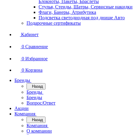
Блокноты, Пакеты, Браслеты
Стулья, Стенды, Шатры, Сервисные накидки
Флаги, Банеры, Атрибутика
Подсветка светодиодная под днище Авто
Подарочные сертификаты
Кабинет
0
Сравнение
0
Избранное
0
Корзина
Бренды
Назад
Бренды
Бренды
Вопрос/Ответ
Акции
Компания
Назад
Компания
О компании