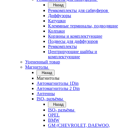
Назад
Ремкомплекты для сабвуферов
Диффузоры
Катушки
Клеммные терминалы, подводящие
Колпаки
Корзины и комплектующие
Подвесы для диффузоров
Ремкомплекты
Центрирующие шайбы и
комплектующие
Уцененный товар
Магнитолы
Назад
Магнитолы
Автомагнитолы 1Din
Автомагнитолы 2 Din
Антенны
ISO- разъёмы
Назад
ISO- разъёмы
OPEL
BMW
GM (CHEVROLET, DAEWOO,