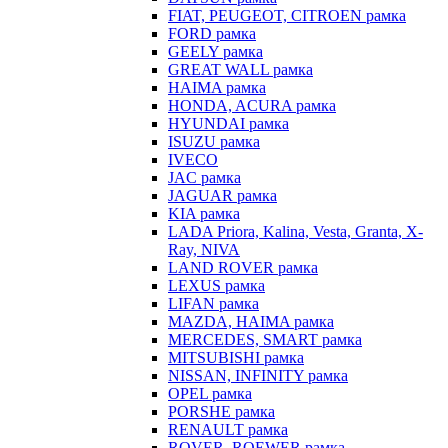
FIAT, PEUGEOT, CITROEN рамка
FORD рамка
GEELY рамка
GREAT WALL рамка
HAIMA рамка
HONDA, ACURA рамка
HYUNDAI рамка
ISUZU рамка
IVECO
JAC рамка
JAGUAR рамка
KIA рамка
LADA Priora, Kalina, Vesta, Granta, X-
Ray, NIVA
LAND ROVER рамка
LEXUS рамка
LIFAN рамка
MAZDA, HAIMA рамка
MERCEDES, SMART рамка
MITSUBISHI рамка
NISSAN, INFINITY рамка
OPEL рамка
PORSHE рамка
RENAULT рамка
ROVER, ROEWER рамка