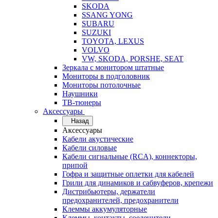
SKODA
SSANG YONG
SUBARU
SUZUKI
TOYOTA, LEXUS
VOLVO
VW, SKODA, PORSHE, SEAT
Зеркала с монитором штатные
Мониторы в подголовник
Мониторы потолочные
Наушники
ТВ-тюнеры
Аксессуары
Назад
Аксессуары
Кабели акустические
Кабели силовые
Кабели сигнальные (RCA), коннекторы,
припой
Гофра и защитные оплетки для кабелей
Грили для динамиков и сабвуферов, крепежи
Дистрибьютеры, держатели
предохранителей, предохранители
Клеммы аккумуляторные
Клеммы, контакты, соеденители