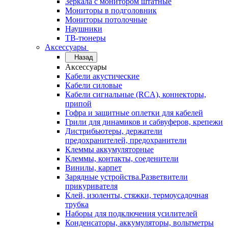
Зеркала с монитором штатные
Мониторы в подголовник
Мониторы потолочные
Наушники
ТВ-тюнеры
Аксессуары
Назад
Аксессуары
Кабели акустические
Кабели силовые
Кабели сигнальные (RCA), коннекторы,
припой
Гофра и защитные оплетки для кабелей
Грили для динамиков и сабвуферов, крепежи
Дистрибьютеры, держатели
предохранителей, предохранители
Клеммы аккумуляторные
Клеммы, контакты, соеденители
Винилы, карпет
Зарядные устройства.Разветвители
прикуривателя
Клей, изоленты, стяжки, термоусадочная
трубка
Наборы для подключения усилителей
Конденсаторы, аккумуляторы, вольтметры