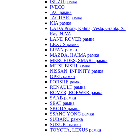
ISUZU рамка
IVECO
JAC рамка
JAGUAR рамка
KIA рамка
LADA Priora, Kalina, Vesta, Granta, X-
Ray, NIVA
LAND ROVER рамка
LEXUS рамка
LIFAN рамка
MAZDA, HAIMA рамка
MERCEDES, SMART рамка
MITSUBISHI рамка
NISSAN, INFINITY рамка
OPEL рамка
PORSHE рамка
RENAULT рамка
ROVER, ROEWER рамка
SAAB рамка
SEAT рамка
SKODA рамка
SSANG YONG рамка
SUBARU рамка
SUZUKI рамка
TOYOTA, LEXUS рамка