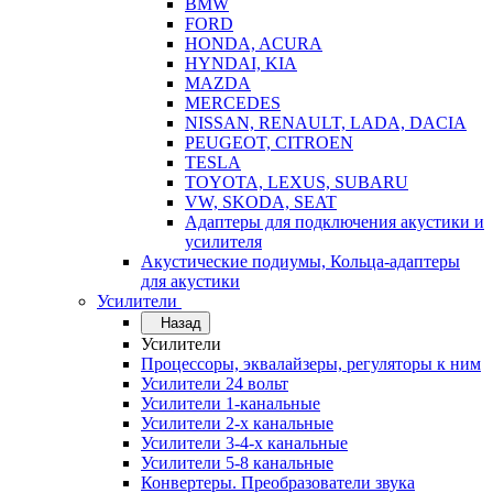
BMW
FORD
HONDA, ACURA
HYNDAI, KIA
MAZDA
MERCEDES
NISSAN, RENAULT, LADA, DACIA
PEUGEOT, CITROEN
TESLA
TOYOTA, LEXUS, SUBARU
VW, SKODA, SEAT
Адаптеры для подключения акустики и
усилителя
Акустические подиумы, Кольца-адаптеры
для акустики
Усилители
Назад
Усилители
Процессоры, эквалайзеры, регуляторы к ним
Усилители 24 вольт
Усилители 1-канальные
Усилители 2-х канальные
Усилители 3-4-х канальные
Усилители 5-8 канальные
Конвертеры. Преобразователи звука