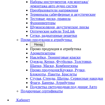
Наборы инструментов для монтажа/
демонтажа авто аудио систем
Преобразователи напряжения
Терминалы сабвуферные и акустические
Тестовые диски, правила
Фазоинверторы
Шумоизоляция, акустические линзы
Оптические кабели TosLink
Сетки, радиаторные решетки
Промо продукция и атрибутика
Назад
Промо продукция и атрибутика
Ароматизаторы
Наклейки, Тюнинговые краски
Одежда: Кепки, Футболки, Толстовки,
Шапки, Маски, Комбинезоны
Промо продукция:Кружки, Ручки,
Блокноты, Пакеты, Браслеты
Стулья, Стенды, Шатры, Сервисные накидки
Флаги, Банеры, Атрибутика
Подсветка светодиодная под днище Авто
Подарочные сертификаты
Кабинет