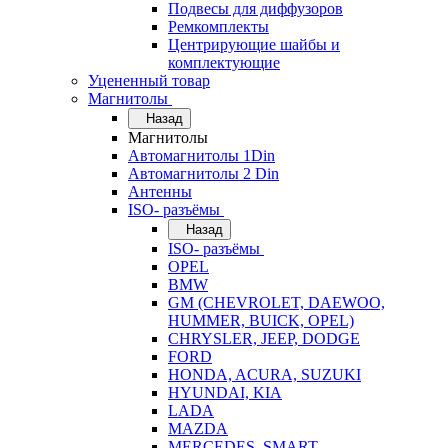
Подвесы для диффузоров
Ремкомплекты
Центрирующие шайбы и
комплектующие
Уцененный товар
Магнитолы
Назад
Магнитолы
Автомагнитолы 1Din
Автомагнитолы 2 Din
Антенны
ISO- разъёмы
Назад
ISO- разъёмы
OPEL
BMW
GM (CHEVROLET, DAEWOO,
HUMMER, BUICK, OPEL)
CHRYSLER, JEEP, DODGE
FORD
HONDA, ACURA, SUZUKI
HYUNDAI, KIA
LADA
MAZDA
MERCEDES, SMART