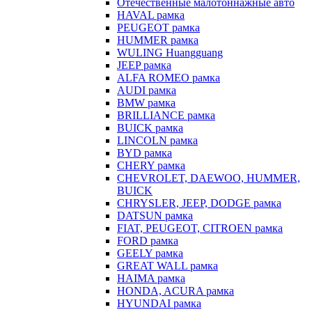
Отечественные малотоннажные авто
HAVAL рамка
PEUGEOT рамка
HUMMER рамка
WULING Huangguang
JEEP рамка
ALFA ROMEO рамка
AUDI рамка
BMW рамка
BRILLIANCE рамка
BUICK рамка
LINCOLN рамка
BYD рамка
CHERY рамка
CHEVROLET, DAEWOO, HUMMER,
BUICK
CHRYSLER, JEEP, DODGE рамка
DATSUN рамка
FIAT, PEUGEOT, CITROEN рамка
FORD рамка
GEELY рамка
GREAT WALL рамка
HAIMA рамка
HONDA, ACURA рамка
HYUNDAI рамка