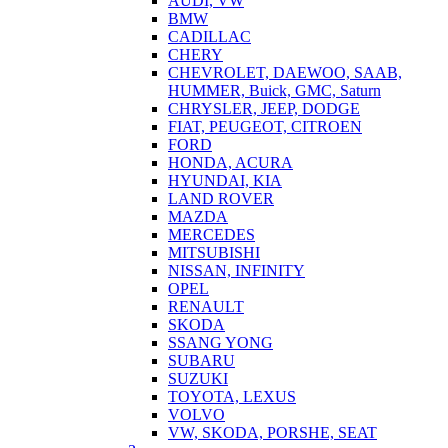
AUDI, VW
BMW
CADILLAC
CHERY
CHEVROLET, DAEWOO, SAAB,
HUMMER, Buick, GMC, Saturn
CHRYSLER, JEEP, DODGE
FIAT, PEUGEOT, CITROEN
FORD
HONDA, ACURA
HYUNDAI, KIA
LAND ROVER
MAZDA
MERCEDES
MITSUBISHI
NISSAN, INFINITY
OPEL
RENAULT
SKODA
SSANG YONG
SUBARU
SUZUKI
TOYOTA, LEXUS
VOLVO
VW, SKODA, PORSHE, SEAT