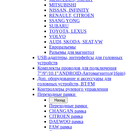
MITSUBISHI
NISSAN, INFINITY
RENAULT, CITROEN
SSANG YONG
SUBARU
TOYOTA, LEXUS
VOLVO
AUDI, SKODA, SEAT,VW
Евроразъемы
Разъемы для магнитол
USB-адаптеры, интерфейсы для головных
устройств
Комплекты проводов для подключения
7"/9"/10.1"ANDROID-Автомагнитол(16pin)
Доп. оборудование и аксессуары для
головных устройств, BT/FM
Контроллеры рулевого управления
Переходные рамки
Назад
Переходные рамки
CHANGAN рамка
CITROEN рамка
DAEWOO рамка
FAW рамка