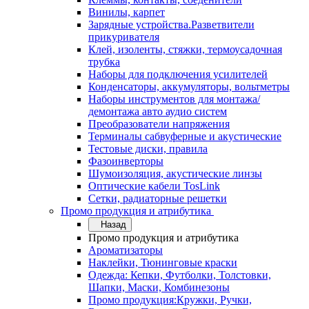
Винилы, карпет
Зарядные устройства.Разветвители
прикуривателя
Клей, изоленты, стяжки, термоусадочная
трубка
Наборы для подключения усилителей
Конденсаторы, аккумуляторы, вольтметры
Наборы инструментов для монтажа/
демонтажа авто аудио систем
Преобразователи напряжения
Терминалы сабвуферные и акустические
Тестовые диски, правила
Фазоинверторы
Шумоизоляция, акустические линзы
Оптические кабели TosLink
Сетки, радиаторные решетки
Промо продукция и атрибутика
Назад
Промо продукция и атрибутика
Ароматизаторы
Наклейки, Тюнинговые краски
Одежда: Кепки, Футболки, Толстовки,
Шапки, Маски, Комбинезоны
Промо продукция:Кружки, Ручки,