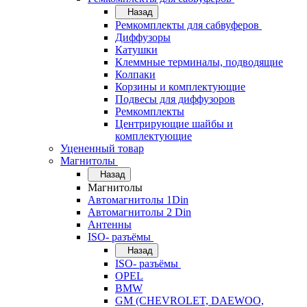
Назад
Ремкомплекты для сабвуферов
Диффузоры
Катушки
Клеммные терминалы, подводящие
Колпаки
Корзины и комплектующие
Подвесы для диффузоров
Ремкомплекты
Центрирующие шайбы и
комплектующие
Уцененный товар
Магнитолы
Назад
Магнитолы
Автомагнитолы 1Din
Автомагнитолы 2 Din
Антенны
ISO- разъёмы
Назад
ISO- разъёмы
OPEL
BMW
GM (CHEVROLET, DAEWOO,