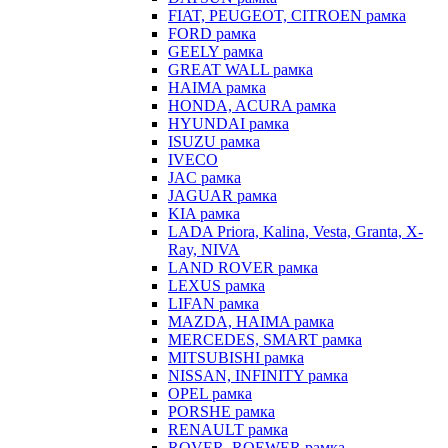
FIAT, PEUGEOT, CITROEN рамка
FORD рамка
GEELY рамка
GREAT WALL рамка
HAIMA рамка
HONDA, ACURA рамка
HYUNDAI рамка
ISUZU рамка
IVECO
JAC рамка
JAGUAR рамка
KIA рамка
LADA Priora, Kalina, Vesta, Granta, X-
Ray, NIVA
LAND ROVER рамка
LEXUS рамка
LIFAN рамка
MAZDA, HAIMA рамка
MERCEDES, SMART рамка
MITSUBISHI рамка
NISSAN, INFINITY рамка
OPEL рамка
PORSHE рамка
RENAULT рамка
ROVER, ROEWER рамка