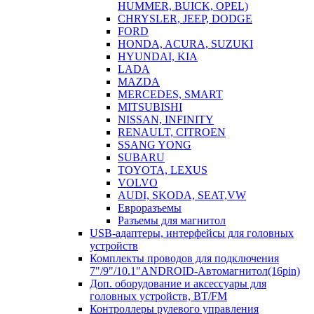
HUMMER, BUICK, OPEL)
CHRYSLER, JEEP, DODGE
FORD
HONDA, ACURA, SUZUKI
HYUNDAI, KIA
LADA
MAZDA
MERCEDES, SMART
MITSUBISHI
NISSAN, INFINITY
RENAULT, CITROEN
SSANG YONG
SUBARU
TOYOTA, LEXUS
VOLVO
AUDI, SKODA, SEAT,VW
Евроразъемы
Разъемы для магнитол
USB-адаптеры, интерфейсы для головных
устройств
Комплекты проводов для подключения
7"/9"/10.1"ANDROID-Автомагнитол(16pin)
Доп. оборудование и аксессуары для
головных устройств, BT/FM
Контроллеры рулевого управления