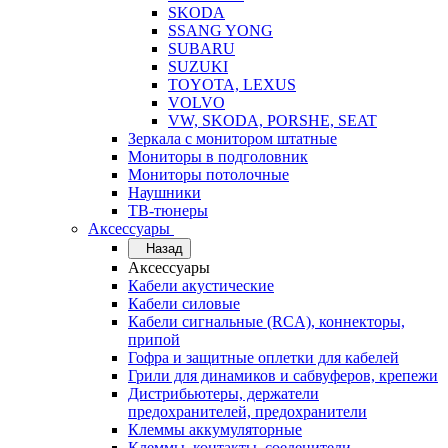
SKODA
SSANG YONG
SUBARU
SUZUKI
TOYOTA, LEXUS
VOLVO
VW, SKODA, PORSHE, SEAT
Зеркала с монитором штатные
Мониторы в подголовник
Мониторы потолочные
Наушники
ТВ-тюнеры
Аксессуары
Назад
Аксессуары
Кабели акустические
Кабели силовые
Кабели сигнальные (RCA), коннекторы,
припой
Гофра и защитные оплетки для кабелей
Грили для динамиков и сабвуферов, крепежи
Дистрибьютеры, держатели
предохранителей, предохранители
Клеммы аккумуляторные
Клеммы, контакты, соеденители