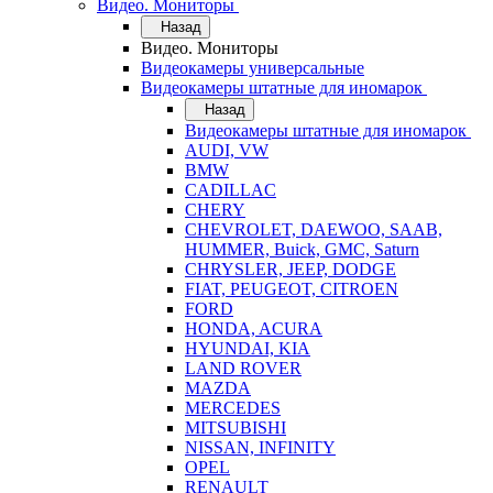
Видео. Мониторы
Назад
Видео. Мониторы
Видеокамеры универсальные
Видеокамеры штатные для иномарок
Назад
Видеокамеры штатные для иномарок
AUDI, VW
BMW
CADILLAC
CHERY
CHEVROLET, DAEWOO, SAAB,
HUMMER, Buick, GMC, Saturn
CHRYSLER, JEEP, DODGE
FIAT, PEUGEOT, CITROEN
FORD
HONDA, ACURA
HYUNDAI, KIA
LAND ROVER
MAZDA
MERCEDES
MITSUBISHI
NISSAN, INFINITY
OPEL
RENAULT