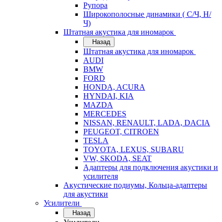
Рупора
Широкополосные динамики ( С/Ч, Н/
Ч)
Штатная акустика для иномарок
Назад
Штатная акустика для иномарок
AUDI
BMW
FORD
HONDA, ACURA
HYNDAI, KIA
MAZDA
MERCEDES
NISSAN, RENAULT, LADA, DACIA
PEUGEOT, CITROEN
TESLA
TOYOTA, LEXUS, SUBARU
VW, SKODA, SEAT
Адаптеры для подключения акустики и
усилителя
Акустические подиумы, Кольца-адаптеры
для акустики
Усилители
Назад