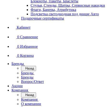
Блокноты, Пакеты, Браслеты
Стулья, Стенды, Шатры, Сервисные накидки
Флаги, Банеры, Атрибутика
Подсветка светодиодная под днище Авто
Подарочные сертификаты
Кабинет
0
Сравнение
0
Избранное
0
Корзина
Бренды
Назад
Бренды
Бренды
Вопрос/Ответ
Акции
Компания
Назад
Компания
О компании