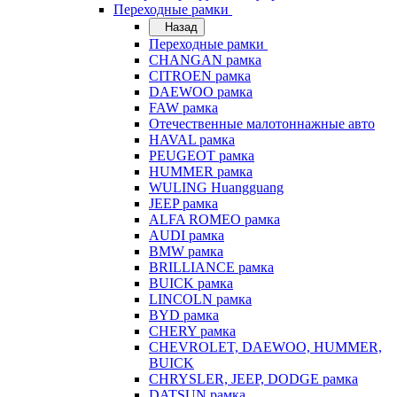
Переходные рамки
Назад
Переходные рамки
CHANGAN рамка
CITROEN рамка
DAEWOO рамка
FAW рамка
Отечественные малотоннажные авто
HAVAL рамка
PEUGEOT рамка
HUMMER рамка
WULING Huangguang
JEEP рамка
ALFA ROMEO рамка
AUDI рамка
BMW рамка
BRILLIANCE рамка
BUICK рамка
LINCOLN рамка
BYD рамка
CHERY рамка
CHEVROLET, DAEWOO, HUMMER,
BUICK
CHRYSLER, JEEP, DODGE рамка
DATSUN рамка