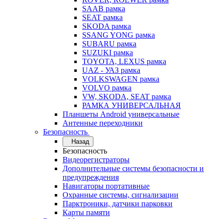
SAAB рамка
SEAT рамка
SKODA рамка
SSANG YONG рамка
SUBARU рамка
SUZUKI рамка
TOYOTA, LEXUS рамка
UAZ - УАЗ рамка
VOLKSWAGEN рамка
VOLVO рамка
VW, SKODA, SEAT рамка
РАМКА УНИВЕРСАЛЬНАЯ
Планшеты Android универсальные
Антенные переходники
Безопасность
Назад
Безопасность
Видеорегистраторы
Дополнительные системы безопасности и
предупреждения
Навигаторы портативные
Охранные системы, сигнализации
Парктроники, датчики парковки
Карты памяти