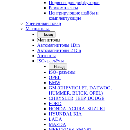
Подвесы для диффузоров
Ремкомплекты
Центрирующие шайбы и
комплектующие
Уцененный товар
Магнитолы
Назад
Магнитолы
Автомагнитолы 1Din
Автомагнитолы 2 Din
Антенны
ISO- разъёмы
Назад
ISO- разъёмы
OPEL
BMW
GM (CHEVROLET, DAEWOO,
HUMMER, BUICK, OPEL)
CHRYSLER, JEEP, DODGE
FORD
HONDA, ACURA, SUZUKI
HYUNDAI, KIA
LADA
MAZDA
MERCEDES, SMART