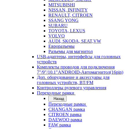
MITSUBISHI
NISSAN, INFINITY
RENAULT, CITROEN
SSANG YONG
SUBARU
TOYOTA, LEXUS
VOLVO
AUDI, SKODA, SEAT,VW
Евроразъемы
Разъемы для магнитол
USB-адаптеры, интерфейсы для головных
устройств
Комплекты проводов для подключения
7"/9"/10.1"ANDROID-Автомагнитол(16pin)
Доп. оборудование и аксессуары для
головных устройств, BT/FM
Контроллеры рулевого управления
Переходные рамки
Назад
Переходные рамки
CHANGAN рамка
CITROEN рамка
DAEWOO рамка
FAW рамка