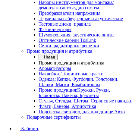
Наборы инструментов для монтажа/
демонтажа авто аудио систем
Преобразователи напряжения
Терминалы сабвуферные и акустические
Тестовые диски, правила
Фазоинверторы
Шумоизоляция, акустические линзы
Оптические кабели TosLink
Сетки, радиаторные решетки
Промо продукция и атрибутика
Назад
Промо продукция и атрибутика
Ароматизаторы
Наклейки, Тюнинговые краски
Одежда: Кепки, Футболки, Толстовки,
Шапки, Маски, Комбинезоны
Промо продукция:Кружки, Ручки,
Блокноты, Пакеты, Браслеты
Стулья, Стенды, Шатры, Сервисные накидки
Флаги, Банеры, Атрибутика
Подсветка светодиодная под днище Авто
Подарочные сертификаты
Кабинет