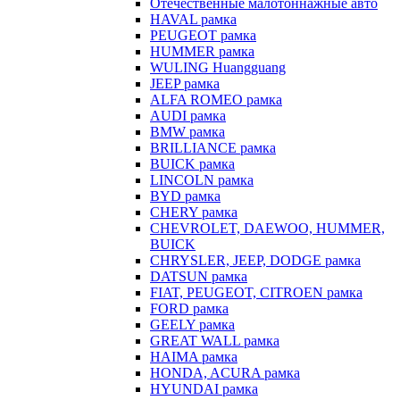
Отечественные малотоннажные авто
HAVAL рамка
PEUGEOT рамка
HUMMER рамка
WULING Huangguang
JEEP рамка
ALFA ROMEO рамка
AUDI рамка
BMW рамка
BRILLIANCE рамка
BUICK рамка
LINCOLN рамка
BYD рамка
CHERY рамка
CHEVROLET, DAEWOO, HUMMER,
BUICK
CHRYSLER, JEEP, DODGE рамка
DATSUN рамка
FIAT, PEUGEOT, CITROEN рамка
FORD рамка
GEELY рамка
GREAT WALL рамка
HAIMA рамка
HONDA, ACURA рамка
HYUNDAI рамка