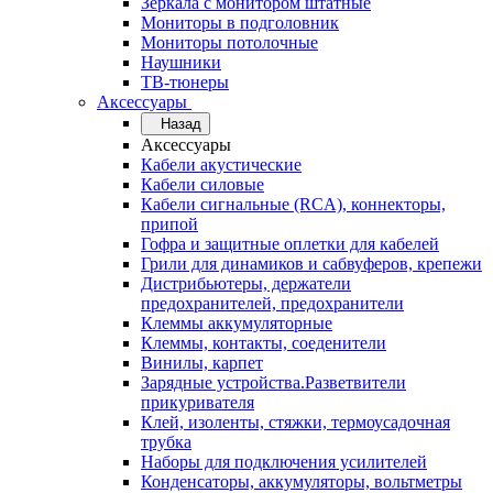
Зеркала с монитором штатные
Мониторы в подголовник
Мониторы потолочные
Наушники
ТВ-тюнеры
Аксессуары
Назад
Аксессуары
Кабели акустические
Кабели силовые
Кабели сигнальные (RCA), коннекторы,
припой
Гофра и защитные оплетки для кабелей
Грили для динамиков и сабвуферов, крепежи
Дистрибьютеры, держатели
предохранителей, предохранители
Клеммы аккумуляторные
Клеммы, контакты, соеденители
Винилы, карпет
Зарядные устройства.Разветвители
прикуривателя
Клей, изоленты, стяжки, термоусадочная
трубка
Наборы для подключения усилителей
Конденсаторы, аккумуляторы, вольтметры