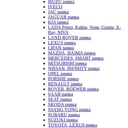
ISUZU рамка
IVECO
JAC рамка
JAGUAR рамка
KIA рамка
LADA Priora, Kalina, Vesta, Granta, X-
Ray, NIVA
LAND ROVER рамка
LEXUS рамка
LIFAN рамка
MAZDA, HAIMA рамка
MERCEDES, SMART рамка
MITSUBISHI рамка
NISSAN, INFINITY рамка
OPEL рамка
PORSHE рамка
RENAULT рамка
ROVER, ROEWER рамка
SAAB рамка
SEAT рамка
SKODA рамка
SSANG YONG рамка
SUBARU рамка
SUZUKI рамка
TOYOTA, LEXUS рамка