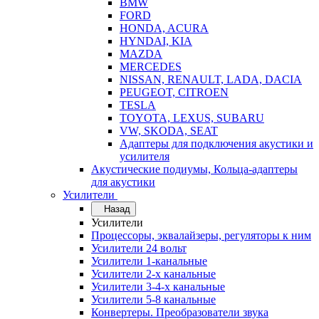
BMW
FORD
HONDA, ACURA
HYNDAI, KIA
MAZDA
MERCEDES
NISSAN, RENAULT, LADA, DACIA
PEUGEOT, CITROEN
TESLA
TOYOTA, LEXUS, SUBARU
VW, SKODA, SEAT
Адаптеры для подключения акустики и
усилителя
Акустические подиумы, Кольца-адаптеры
для акустики
Усилители
Назад
Усилители
Процессоры, эквалайзеры, регуляторы к ним
Усилители 24 вольт
Усилители 1-канальные
Усилители 2-х канальные
Усилители 3-4-х канальные
Усилители 5-8 канальные
Конвертеры. Преобразователи звука