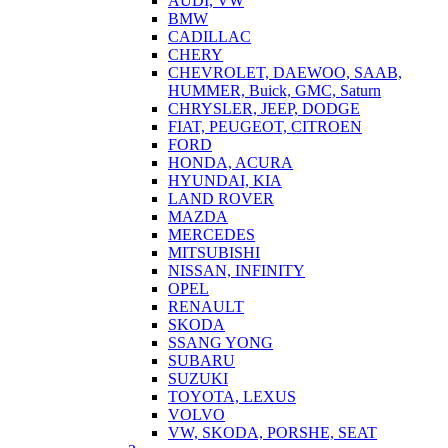
AUDI, VW
BMW
CADILLAC
CHERY
CHEVROLET, DAEWOO, SAAB,
HUMMER, Buick, GMC, Saturn
CHRYSLER, JEEP, DODGE
FIAT, PEUGEOT, CITROEN
FORD
HONDA, ACURA
HYUNDAI, KIA
LAND ROVER
MAZDA
MERCEDES
MITSUBISHI
NISSAN, INFINITY
OPEL
RENAULT
SKODA
SSANG YONG
SUBARU
SUZUKI
TOYOTA, LEXUS
VOLVO
VW, SKODA, PORSHE, SEAT