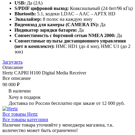
USB:
Да (2A)
S/PDIF цифровой выход:
Коаксиальный (24 бит/96 кГц)
Bluetooth:
5.1, кодеки LDAC – AAC – APTX HD
Эквалайзер:
8 полос на каждую зону
Видеовход для камеры (CAMERA IN):
Да
Индикатор зарядки батареи:
Да
Совместимость с бортовой сетью NMEA 2000:
Да
Совместимые пульты дистанционного управления
(нет в комплекте):
HMC HD1 (до 4 зон), HMC U1 (до 2
зон)
Загрузить
Описание
Hertz CAPRI H100 Digital Media Receiver
Все описание
90 000 ₽
В наличии
Хочу в подарок
Доставка по России бесплатно при заказе от 12 000 руб.
Все товары Hertz
Все товары категории
Наличие товара уточняйте у менеджера магазина, т.к.
количество может быть ограничено!