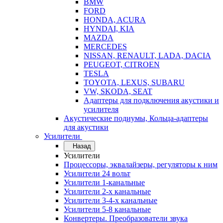
BMW
FORD
HONDA, ACURA
HYNDAI, KIA
MAZDA
MERCEDES
NISSAN, RENAULT, LADA, DACIA
PEUGEOT, CITROEN
TESLA
TOYOTA, LEXUS, SUBARU
VW, SKODA, SEAT
Адаптеры для подключения акустики и
усилителя
Акустические подиумы, Кольца-адаптеры
для акустики
Усилители
Назад
Усилители
Процессоры, эквалайзеры, регуляторы к ним
Усилители 24 вольт
Усилители 1-канальные
Усилители 2-х канальные
Усилители 3-4-х канальные
Усилители 5-8 канальные
Конвертеры. Преобразователи звука