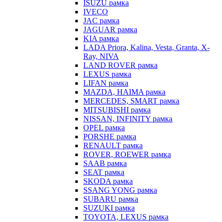
ISUZU рамка
IVECO
JAC рамка
JAGUAR рамка
KIA рамка
LADA Priora, Kalina, Vesta, Granta, X-
Ray, NIVA
LAND ROVER рамка
LEXUS рамка
LIFAN рамка
MAZDA, HAIMA рамка
MERCEDES, SMART рамка
MITSUBISHI рамка
NISSAN, INFINITY рамка
OPEL рамка
PORSHE рамка
RENAULT рамка
ROVER, ROEWER рамка
SAAB рамка
SEAT рамка
SKODA рамка
SSANG YONG рамка
SUBARU рамка
SUZUKI рамка
TOYOTA, LEXUS рамка