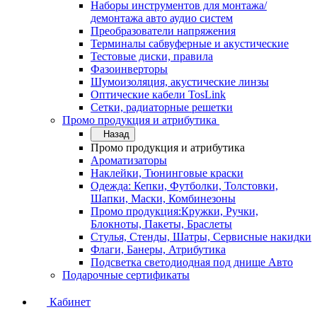
Наборы инструментов для монтажа/
демонтажа авто аудио систем
Преобразователи напряжения
Терминалы сабвуферные и акустические
Тестовые диски, правила
Фазоинверторы
Шумоизоляция, акустические линзы
Оптические кабели TosLink
Сетки, радиаторные решетки
Промо продукция и атрибутика
Назад
Промо продукция и атрибутика
Ароматизаторы
Наклейки, Тюнинговые краски
Одежда: Кепки, Футболки, Толстовки,
Шапки, Маски, Комбинезоны
Промо продукция:Кружки, Ручки,
Блокноты, Пакеты, Браслеты
Стулья, Стенды, Шатры, Сервисные накидки
Флаги, Банеры, Атрибутика
Подсветка светодиодная под днище Авто
Подарочные сертификаты
Кабинет