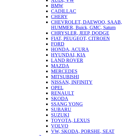
AUDI, VW
BMW
CADILLAC
CHERY
CHEVROLET, DAEWOO, SAAB,
HUMMER, Buick, GMC, Saturn
CHRYSLER, JEEP, DODGE
FIAT, PEUGEOT, CITROEN
FORD
HONDA, ACURA
HYUNDAI, KIA
LAND ROVER
MAZDA
MERCEDES
MITSUBISHI
NISSAN, INFINITY
OPEL
RENAULT
SKODA
SSANG YONG
SUBARU
SUZUKI
TOYOTA, LEXUS
VOLVO
VW, SKODA, PORSHE, SEAT