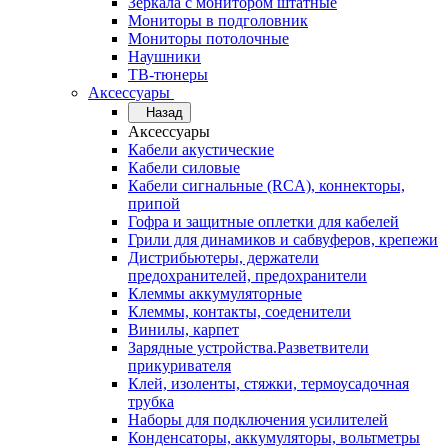
Зеркала с монитором штатные
Мониторы в подголовник
Мониторы потолочные
Наушники
ТВ-тюнеры
Аксессуары
Назад
Аксессуары
Кабели акустические
Кабели силовые
Кабели сигнальные (RCA), коннекторы,
припой
Гофра и защитные оплетки для кабелей
Грили для динамиков и сабвуферов, крепежи
Дистрибьютеры, держатели
предохранителей, предохранители
Клеммы аккумуляторные
Клеммы, контакты, соеденители
Винилы, карпет
Зарядные устройства.Разветвители
прикуривателя
Клей, изоленты, стяжки, термоусадочная
трубка
Наборы для подключения усилителей
Конденсаторы, аккумуляторы, вольтметры