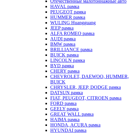
Отечественные малотоннажные авто
HAVAL рамка
PEUGEOT рамка
HUMMER рамка
WULING Huangguang
JEEP рамка
ALFA ROMEO рамка
AUDI рамка
BMW рамка
BRILLIANCE рамка
BUICK рамка
LINCOLN рамка
BYD рамка
CHERY рамка
CHEVROLET, DAEWOO, HUMMER,
BUICK
CHRYSLER, JEEP, DODGE рамка
DATSUN рамка
FIAT, PEUGEOT, CITROEN рамка
FORD рамка
GEELY рамка
GREAT WALL рамка
HAIMA рамка
HONDA, ACURA рамка
HYUNDAI рамка