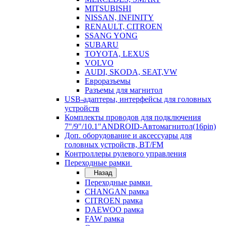
MITSUBISHI
NISSAN, INFINITY
RENAULT, CITROEN
SSANG YONG
SUBARU
TOYOTA, LEXUS
VOLVO
AUDI, SKODA, SEAT,VW
Евроразъемы
Разъемы для магнитол
USB-адаптеры, интерфейсы для головных
устройств
Комплекты проводов для подключения
7"/9"/10.1"ANDROID-Автомагнитол(16pin)
Доп. оборудование и аксессуары для
головных устройств, BT/FM
Контроллеры рулевого управления
Переходные рамки
Назад
Переходные рамки
CHANGAN рамка
CITROEN рамка
DAEWOO рамка
FAW рамка