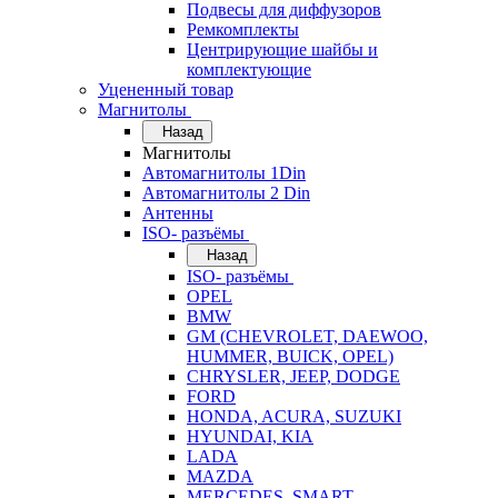
Подвесы для диффузоров
Ремкомплекты
Центрирующие шайбы и
комплектующие
Уцененный товар
Магнитолы
Назад
Магнитолы
Автомагнитолы 1Din
Автомагнитолы 2 Din
Антенны
ISO- разъёмы
Назад
ISO- разъёмы
OPEL
BMW
GM (CHEVROLET, DAEWOO,
HUMMER, BUICK, OPEL)
CHRYSLER, JEEP, DODGE
FORD
HONDA, ACURA, SUZUKI
HYUNDAI, KIA
LADA
MAZDA
MERCEDES, SMART