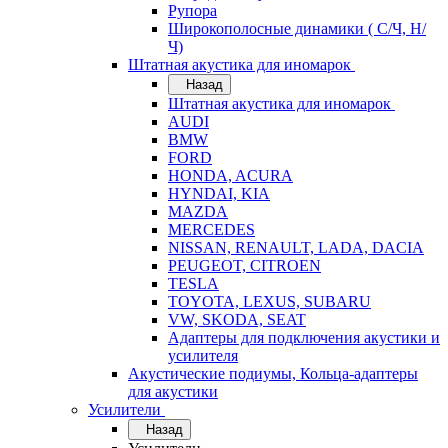
Рупора
Широкополосные динамики ( С/Ч, Н/
Ч)
Штатная акустика для иномарок
Назад
Штатная акустика для иномарок
AUDI
BMW
FORD
HONDA, ACURA
HYNDAI, KIA
MAZDA
MERCEDES
NISSAN, RENAULT, LADA, DACIA
PEUGEOT, CITROEN
TESLA
TOYOTA, LEXUS, SUBARU
VW, SKODA, SEAT
Адаптеры для подключения акустики и
усилителя
Акустические подиумы, Кольца-адаптеры
для акустики
Усилители
Назад