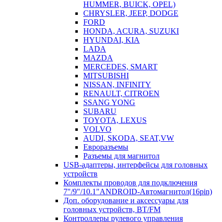
HUMMER, BUICK, OPEL)
CHRYSLER, JEEP, DODGE
FORD
HONDA, ACURA, SUZUKI
HYUNDAI, KIA
LADA
MAZDA
MERCEDES, SMART
MITSUBISHI
NISSAN, INFINITY
RENAULT, CITROEN
SSANG YONG
SUBARU
TOYOTA, LEXUS
VOLVO
AUDI, SKODA, SEAT,VW
Евроразъемы
Разъемы для магнитол
USB-адаптеры, интерфейсы для головных
устройств
Комплекты проводов для подключения
7"/9"/10.1"ANDROID-Автомагнитол(16pin)
Доп. оборудование и аксессуары для
головных устройств, BT/FM
Контроллеры рулевого управления