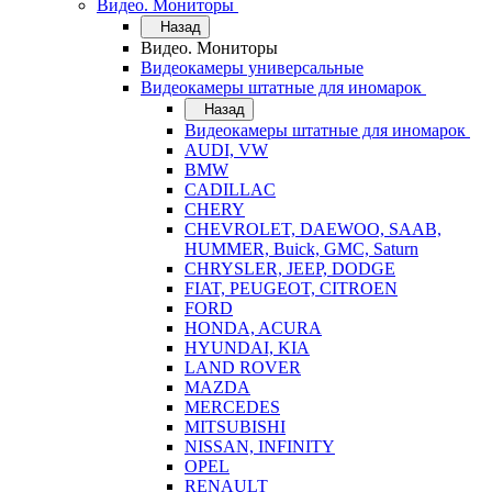
Видео. Мониторы
Назад
Видео. Мониторы
Видеокамеры универсальные
Видеокамеры штатные для иномарок
Назад
Видеокамеры штатные для иномарок
AUDI, VW
BMW
CADILLAC
CHERY
CHEVROLET, DAEWOO, SAAB,
HUMMER, Buick, GMC, Saturn
CHRYSLER, JEEP, DODGE
FIAT, PEUGEOT, CITROEN
FORD
HONDA, ACURA
HYUNDAI, KIA
LAND ROVER
MAZDA
MERCEDES
MITSUBISHI
NISSAN, INFINITY
OPEL
RENAULT