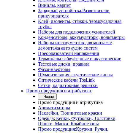
Винилы, карпет
Зарядные устройства.Разветвители
прикуривателя
Клей, изоленты, стяжки, термоусадочная
трубка
Наборы для подключения усилителей
Конденсаторы, аккумуляторы, вольтметры
Наборы инструментов для монтажа/
демонтажа авто аудио систем
Преобразователи напряжения
Терминалы сабвуферные и акустические
Тестовые диски, правила
Фазоинверторы
Шумоизоляция, акустические линзы
Оптические кабели TosLink
Сетки, радиаторные решетки
Промо продукция и атрибутика
Назад
Промо продукция и атрибутика
Ароматизаторы
Наклейки, Тюнинговые краски
Одежда: Кепки, Футболки, Толстовки,
Шапки, Маски, Комбинезоны
Промо продукция:Кружки, Ручки,