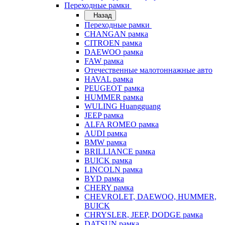
Переходные рамки
Назад
Переходные рамки
CHANGAN рамка
CITROEN рамка
DAEWOO рамка
FAW рамка
Отечественные малотоннажные авто
HAVAL рамка
PEUGEOT рамка
HUMMER рамка
WULING Huangguang
JEEP рамка
ALFA ROMEO рамка
AUDI рамка
BMW рамка
BRILLIANCE рамка
BUICK рамка
LINCOLN рамка
BYD рамка
CHERY рамка
CHEVROLET, DAEWOO, HUMMER,
BUICK
CHRYSLER, JEEP, DODGE рамка
DATSUN рамка