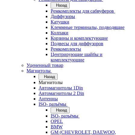
Назад
Ремкомплекты для сабвуферов
Диффузоры
Катушки
Клеммные терминалы, подводящие
Колпаки
Корзины и комплектующие
Подвесы для диффузоров
Ремкомплекты
Центрирующие шайбы и
комплектующие
Уцененный товар
Магнитолы
Назад
Магнитолы
Автомагнитолы 1Din
Автомагнитолы 2 Din
Антенны
ISO- разъёмы
Назад
ISO- разъёмы
OPEL
BMW
GM (CHEVROLET, DAEWOO,