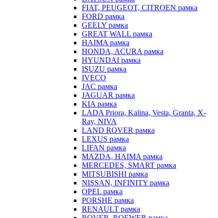
FIAT, PEUGEOT, CITROEN рамка
FORD рамка
GEELY рамка
GREAT WALL рамка
HAIMA рамка
HONDA, ACURA рамка
HYUNDAI рамка
ISUZU рамка
IVECO
JAC рамка
JAGUAR рамка
KIA рамка
LADA Priora, Kalina, Vesta, Granta, X-
Ray, NIVA
LAND ROVER рамка
LEXUS рамка
LIFAN рамка
MAZDA, HAIMA рамка
MERCEDES, SMART рамка
MITSUBISHI рамка
NISSAN, INFINITY рамка
OPEL рамка
PORSHE рамка
RENAULT рамка
ROVER, ROEWER рамка