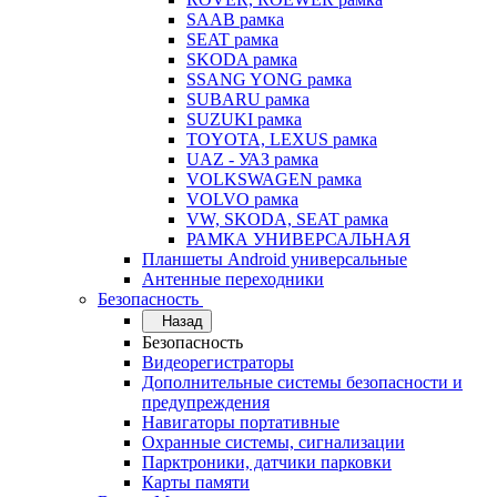
SAAB рамка
SEAT рамка
SKODA рамка
SSANG YONG рамка
SUBARU рамка
SUZUKI рамка
TOYOTA, LEXUS рамка
UAZ - УАЗ рамка
VOLKSWAGEN рамка
VOLVO рамка
VW, SKODA, SEAT рамка
РАМКА УНИВЕРСАЛЬНАЯ
Планшеты Android универсальные
Антенные переходники
Безопасность
Назад
Безопасность
Видеорегистраторы
Дополнительные системы безопасности и
предупреждения
Навигаторы портативные
Охранные системы, сигнализации
Парктроники, датчики парковки
Карты памяти