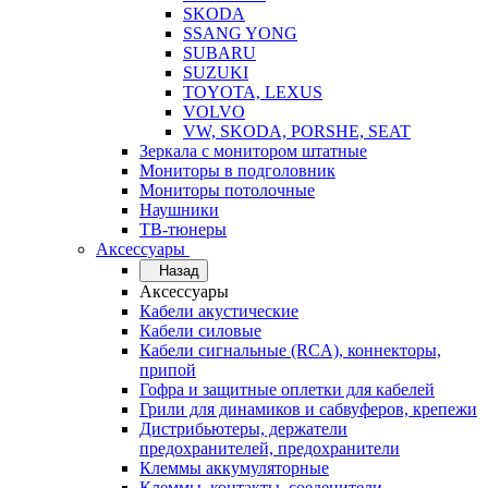
SKODA
SSANG YONG
SUBARU
SUZUKI
TOYOTA, LEXUS
VOLVO
VW, SKODA, PORSHE, SEAT
Зеркала с монитором штатные
Мониторы в подголовник
Мониторы потолочные
Наушники
ТВ-тюнеры
Аксессуары
Назад
Аксессуары
Кабели акустические
Кабели силовые
Кабели сигнальные (RCA), коннекторы,
припой
Гофра и защитные оплетки для кабелей
Грили для динамиков и сабвуферов, крепежи
Дистрибьютеры, держатели
предохранителей, предохранители
Клеммы аккумуляторные
Клеммы, контакты, соеденители