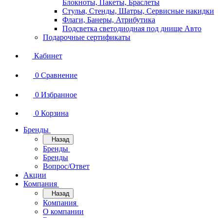
Блокноты, Пакеты, Браслеты
Стулья, Стенды, Шатры, Сервисные накидки
Флаги, Банеры, Атрибутика
Подсветка светодиодная под днище Авто
Подарочные сертификаты
Кабинет
0
Сравнение
0
Избранное
0
Корзина
Бренды
Назад
Бренды
Бренды
Вопрос/Ответ
Акции
Компания
Назад
Компания
О компании