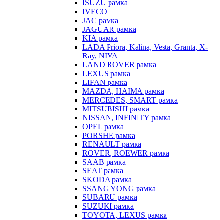
ISUZU рамка
IVECO
JAC рамка
JAGUAR рамка
KIA рамка
LADA Priora, Kalina, Vesta, Granta, X-
Ray, NIVA
LAND ROVER рамка
LEXUS рамка
LIFAN рамка
MAZDA, HAIMA рамка
MERCEDES, SMART рамка
MITSUBISHI рамка
NISSAN, INFINITY рамка
OPEL рамка
PORSHE рамка
RENAULT рамка
ROVER, ROEWER рамка
SAAB рамка
SEAT рамка
SKODA рамка
SSANG YONG рамка
SUBARU рамка
SUZUKI рамка
TOYOTA, LEXUS рамка