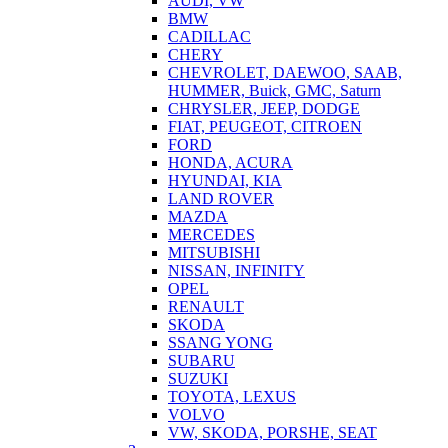
AUDI, VW
BMW
CADILLAC
CHERY
CHEVROLET, DAEWOO, SAAB,
HUMMER, Buick, GMC, Saturn
CHRYSLER, JEEP, DODGE
FIAT, PEUGEOT, CITROEN
FORD
HONDA, ACURA
HYUNDAI, KIA
LAND ROVER
MAZDA
MERCEDES
MITSUBISHI
NISSAN, INFINITY
OPEL
RENAULT
SKODA
SSANG YONG
SUBARU
SUZUKI
TOYOTA, LEXUS
VOLVO
VW, SKODA, PORSHE, SEAT