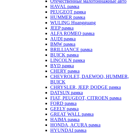
Отечественные малотоннажные авто
HAVAL рамка
PEUGEOT рамка
HUMMER рамка
WULING Huangguang
JEEP рамка
ALFA ROMEO рамка
AUDI рамка
BMW рамка
BRILLIANCE рамка
BUICK рамка
LINCOLN рамка
BYD рамка
CHERY рамка
CHEVROLET, DAEWOO, HUMMER,
BUICK
CHRYSLER, JEEP, DODGE рамка
DATSUN рамка
FIAT, PEUGEOT, CITROEN рамка
FORD рамка
GEELY рамка
GREAT WALL рамка
HAIMA рамка
HONDA, ACURA рамка
HYUNDAI рамка