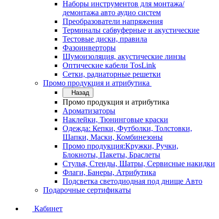
Наборы инструментов для монтажа/
демонтажа авто аудио систем
Преобразователи напряжения
Терминалы сабвуферные и акустические
Тестовые диски, правила
Фазоинверторы
Шумоизоляция, акустические линзы
Оптические кабели TosLink
Сетки, радиаторные решетки
Промо продукция и атрибутика
Назад
Промо продукция и атрибутика
Ароматизаторы
Наклейки, Тюнинговые краски
Одежда: Кепки, Футболки, Толстовки,
Шапки, Маски, Комбинезоны
Промо продукция:Кружки, Ручки,
Блокноты, Пакеты, Браслеты
Стулья, Стенды, Шатры, Сервисные накидки
Флаги, Банеры, Атрибутика
Подсветка светодиодная под днище Авто
Подарочные сертификаты
Кабинет