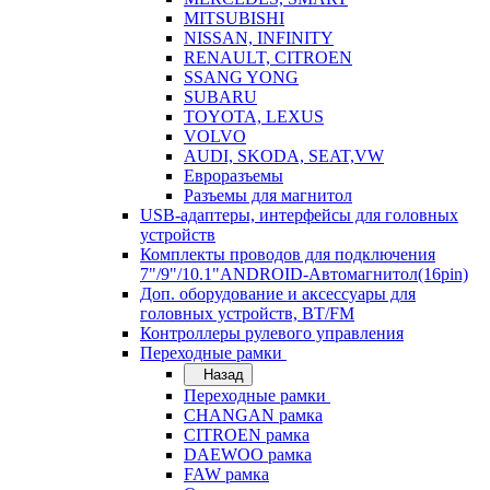
MITSUBISHI
NISSAN, INFINITY
RENAULT, CITROEN
SSANG YONG
SUBARU
TOYOTA, LEXUS
VOLVO
AUDI, SKODA, SEAT,VW
Евроразъемы
Разъемы для магнитол
USB-адаптеры, интерфейсы для головных
устройств
Комплекты проводов для подключения
7"/9"/10.1"ANDROID-Автомагнитол(16pin)
Доп. оборудование и аксессуары для
головных устройств, BT/FM
Контроллеры рулевого управления
Переходные рамки
Назад
Переходные рамки
CHANGAN рамка
CITROEN рамка
DAEWOO рамка
FAW рамка