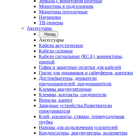
Зеркала с монитором штатные
Мониторы в подголовник
Мониторы потолочные
Наушники
ТВ-тюнеры
Аксессуары
Назад
Аксессуары
Кабели акустические
Кабели силовые
Кабели сигнальные (RCA), коннекторы,
припой
Гофра и защитные оплетки для кабелей
Грили для динамиков и сабвуферов, крепежи
Дистрибьютеры, держатели
предохранителей, предохранители
Клеммы аккумуляторные
Клеммы, контакты, соеденители
Винилы, карпет
Зарядные устройства.Разветвители
прикуривателя
Клей, изоленты, стяжки, термоусадочная
трубка
Наборы для подключения усилителей
Конденсаторы, аккумуляторы, вольтметры