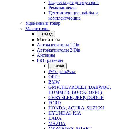
Подвесы для диффузоров
Ремкомплекты
Центрирующие шайбы и
комплектующие
Уцененный товар
Магнитолы
Назад
Магнитолы
Автомагнитолы 1Din
Автомагнитолы 2 Din
Антенны
ISO- разъёмы
Назад
ISO- разъёмы
OPEL
BMW
GM (CHEVROLET, DAEWOO,
HUMMER, BUICK, OPEL)
CHRYSLER, JEEP, DODGE
FORD
HONDA, ACURA, SUZUKI
HYUNDAI, KIA
LADA
MAZDA
MERCEDES, SMART