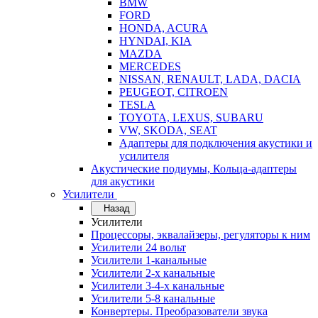
BMW
FORD
HONDA, ACURA
HYNDAI, KIA
MAZDA
MERCEDES
NISSAN, RENAULT, LADA, DACIA
PEUGEOT, CITROEN
TESLA
TOYOTA, LEXUS, SUBARU
VW, SKODA, SEAT
Адаптеры для подключения акустики и
усилителя
Акустические подиумы, Кольца-адаптеры
для акустики
Усилители
Назад
Усилители
Процессоры, эквалайзеры, регуляторы к ним
Усилители 24 вольт
Усилители 1-канальные
Усилители 2-х канальные
Усилители 3-4-х канальные
Усилители 5-8 канальные
Конвертеры. Преобразователи звука