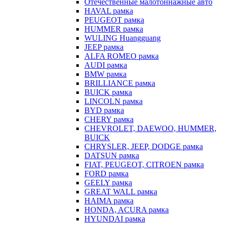
Отечественные малотоннажные авто
HAVAL рамка
PEUGEOT рамка
HUMMER рамка
WULING Huangguang
JEEP рамка
ALFA ROMEO рамка
AUDI рамка
BMW рамка
BRILLIANCE рамка
BUICK рамка
LINCOLN рамка
BYD рамка
CHERY рамка
CHEVROLET, DAEWOO, HUMMER,
BUICK
CHRYSLER, JEEP, DODGE рамка
DATSUN рамка
FIAT, PEUGEOT, CITROEN рамка
FORD рамка
GEELY рамка
GREAT WALL рамка
HAIMA рамка
HONDA, ACURA рамка
HYUNDAI рамка