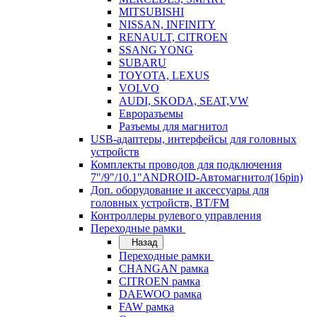
MITSUBISHI
NISSAN, INFINITY
RENAULT, CITROEN
SSANG YONG
SUBARU
TOYOTA, LEXUS
VOLVO
AUDI, SKODA, SEAT,VW
Евроразъемы
Разъемы для магнитол
USB-адаптеры, интерфейсы для головных
устройств
Комплекты проводов для подключения
7"/9"/10.1"ANDROID-Автомагнитол(16pin)
Доп. оборудование и аксессуары для
головных устройств, BT/FM
Контроллеры рулевого управления
Переходные рамки
Назад
Переходные рамки
CHANGAN рамка
CITROEN рамка
DAEWOO рамка
FAW рамка