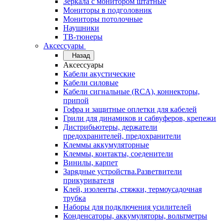
Зеркала с монитором штатные
Мониторы в подголовник
Мониторы потолочные
Наушники
ТВ-тюнеры
Аксессуары
Назад
Аксессуары
Кабели акустические
Кабели силовые
Кабели сигнальные (RCA), коннекторы,
припой
Гофра и защитные оплетки для кабелей
Грили для динамиков и сабвуферов, крепежи
Дистрибьютеры, держатели
предохранителей, предохранители
Клеммы аккумуляторные
Клеммы, контакты, соеденители
Винилы, карпет
Зарядные устройства.Разветвители
прикуривателя
Клей, изоленты, стяжки, термоусадочная
трубка
Наборы для подключения усилителей
Конденсаторы, аккумуляторы, вольтметры