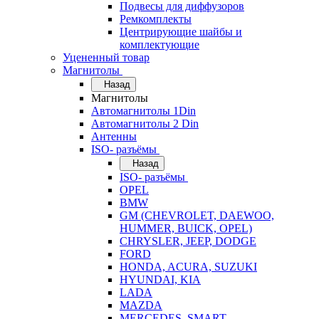
Подвесы для диффузоров
Ремкомплекты
Центрирующие шайбы и
комплектующие
Уцененный товар
Магнитолы
Назад
Магнитолы
Автомагнитолы 1Din
Автомагнитолы 2 Din
Антенны
ISO- разъёмы
Назад
ISO- разъёмы
OPEL
BMW
GM (CHEVROLET, DAEWOO,
HUMMER, BUICK, OPEL)
CHRYSLER, JEEP, DODGE
FORD
HONDA, ACURA, SUZUKI
HYUNDAI, KIA
LADA
MAZDA
MERCEDES, SMART