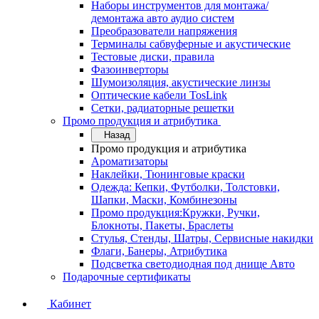
Наборы инструментов для монтажа/
демонтажа авто аудио систем
Преобразователи напряжения
Терминалы сабвуферные и акустические
Тестовые диски, правила
Фазоинверторы
Шумоизоляция, акустические линзы
Оптические кабели TosLink
Сетки, радиаторные решетки
Промо продукция и атрибутика
Назад
Промо продукция и атрибутика
Ароматизаторы
Наклейки, Тюнинговые краски
Одежда: Кепки, Футболки, Толстовки,
Шапки, Маски, Комбинезоны
Промо продукция:Кружки, Ручки,
Блокноты, Пакеты, Браслеты
Стулья, Стенды, Шатры, Сервисные накидки
Флаги, Банеры, Атрибутика
Подсветка светодиодная под днище Авто
Подарочные сертификаты
Кабинет