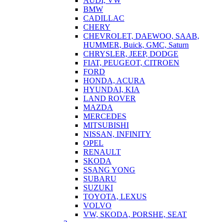
AUDI, VW
BMW
CADILLAC
CHERY
CHEVROLET, DAEWOO, SAAB,
HUMMER, Buick, GMC, Saturn
CHRYSLER, JEEP, DODGE
FIAT, PEUGEOT, CITROEN
FORD
HONDA, ACURA
HYUNDAI, KIA
LAND ROVER
MAZDA
MERCEDES
MITSUBISHI
NISSAN, INFINITY
OPEL
RENAULT
SKODA
SSANG YONG
SUBARU
SUZUKI
TOYOTA, LEXUS
VOLVO
VW, SKODA, PORSHE, SEAT