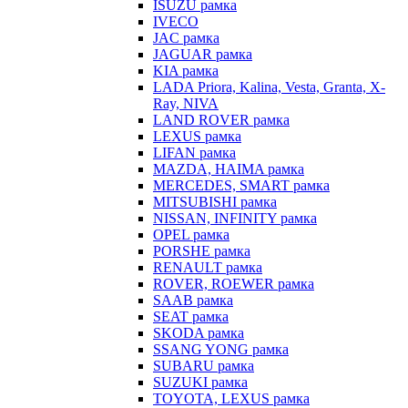
ISUZU рамка
IVECO
JAC рамка
JAGUAR рамка
KIA рамка
LADA Priora, Kalina, Vesta, Granta, X-
Ray, NIVA
LAND ROVER рамка
LEXUS рамка
LIFAN рамка
MAZDA, HAIMA рамка
MERCEDES, SMART рамка
MITSUBISHI рамка
NISSAN, INFINITY рамка
OPEL рамка
PORSHE рамка
RENAULT рамка
ROVER, ROEWER рамка
SAAB рамка
SEAT рамка
SKODA рамка
SSANG YONG рамка
SUBARU рамка
SUZUKI рамка
TOYOTA, LEXUS рамка