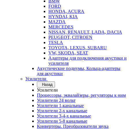
BMW
FORD
HONDA, ACURA
HYNDAI, KIA
MAZDA
MERCEDES
NISSAN, RENAULT, LADA, DACIA
PEUGEOT, CITROEN
TESLA
TOYOTA, LEXUS, SUBARU
VW, SKODA, SEAT
Адаптеры для подключения акустики и
усилителя
Акустические подиумы, Кольца-адаптеры
для акустики
Усилители
Назад
Усилители
Процессоры, эквалайзеры, регуляторы к ним
Усилители 24 вольт
Усилители 1-канальные
Усилители 2-х канальные
Усилители 3-4-х канальные
Усилители 5-8 канальные
Конвертеры. Преобразователи звука