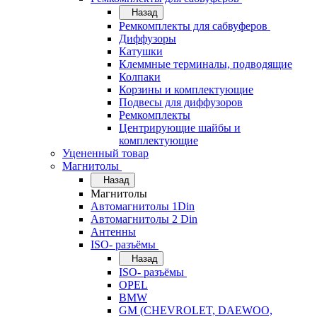
Назад
Ремкомплекты для сабвуферов
Диффузоры
Катушки
Клеммные терминалы, подводящие
Колпаки
Корзины и комплектующие
Подвесы для диффузоров
Ремкомплекты
Центрирующие шайбы и
комплектующие
Уцененный товар
Магнитолы
Назад
Магнитолы
Автомагнитолы 1Din
Автомагнитолы 2 Din
Антенны
ISO- разъёмы
Назад
ISO- разъёмы
OPEL
BMW
GM (CHEVROLET, DAEWOO,