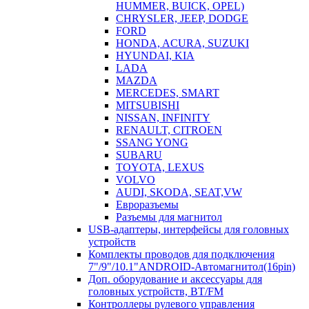
HUMMER, BUICK, OPEL)
CHRYSLER, JEEP, DODGE
FORD
HONDA, ACURA, SUZUKI
HYUNDAI, KIA
LADA
MAZDA
MERCEDES, SMART
MITSUBISHI
NISSAN, INFINITY
RENAULT, CITROEN
SSANG YONG
SUBARU
TOYOTA, LEXUS
VOLVO
AUDI, SKODA, SEAT,VW
Евроразъемы
Разъемы для магнитол
USB-адаптеры, интерфейсы для головных
устройств
Комплекты проводов для подключения
7"/9"/10.1"ANDROID-Автомагнитол(16pin)
Доп. оборудование и аксессуары для
головных устройств, BT/FM
Контроллеры рулевого управления