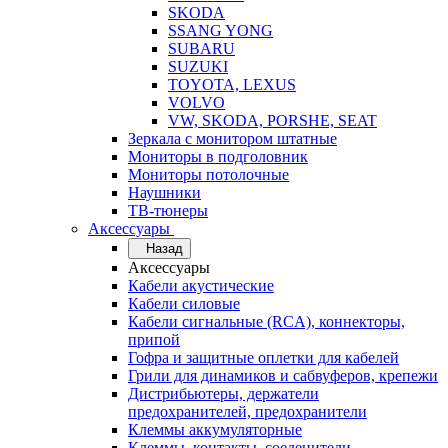
SKODA
SSANG YONG
SUBARU
SUZUKI
TOYOTA, LEXUS
VOLVO
VW, SKODA, PORSHE, SEAT
Зеркала с монитором штатные
Мониторы в подголовник
Мониторы потолочные
Наушники
ТВ-тюнеры
Аксессуары
Назад
Аксессуары
Кабели акустические
Кабели силовые
Кабели сигнальные (RCA), коннекторы,
припой
Гофра и защитные оплетки для кабелей
Грили для динамиков и сабвуферов, крепежи
Дистрибьютеры, держатели
предохранителей, предохранители
Клеммы аккумуляторные
Клеммы, контакты, соеденители