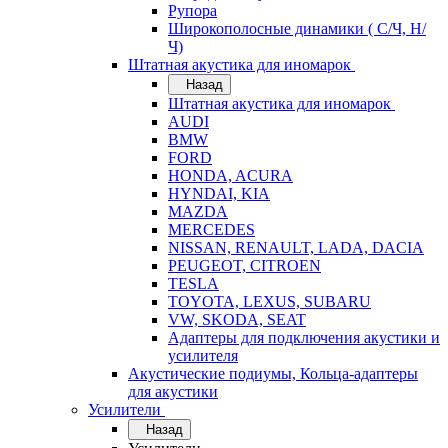
Рупора
Широкополосные динамики ( С/Ч, Н/
Ч)
Штатная акустика для иномарок
Назад
Штатная акустика для иномарок
AUDI
BMW
FORD
HONDA, ACURA
HYNDAI, KIA
MAZDA
MERCEDES
NISSAN, RENAULT, LADA, DACIA
PEUGEOT, CITROEN
TESLA
TOYOTA, LEXUS, SUBARU
VW, SKODA, SEAT
Адаптеры для подключения акустики и
усилителя
Акустические подиумы, Кольца-адаптеры
для акустики
Усилители
Назад