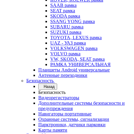
SAAB рамка
SEAT рамка
SKODA рамка
SSANG YONG рамка
SUBARU рамка
SUZUKI рамка
TOYOTA, LEXUS рамка
UAZ - УАЗ рамка
VOLKSWAGEN рамка
VOLVO рамка
VW, SKODA, SEAT рамка
РАМКА УНИВЕРСАЛЬНАЯ
Планшеты Android универсальные
Антенные переходники
Безопасность
Назад
Безопасность
Видеорегистраторы
Дополнительные системы безопасности и
предупреждения
Навигаторы портативные
Охранные системы, сигнализации
Парктроники, датчики парковки
Карты памяти