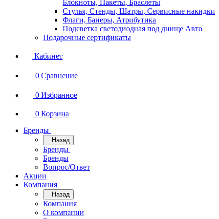
Блокноты, Пакеты, Браслеты
Стулья, Стенды, Шатры, Сервисные накидки
Флаги, Банеры, Атрибутика
Подсветка светодиодная под днище Авто
Подарочные сертификаты
Кабинет
0
Сравнение
0
Избранное
0
Корзина
Бренды
Назад
Бренды
Бренды
Вопрос/Ответ
Акции
Компания
Назад
Компания
О компании