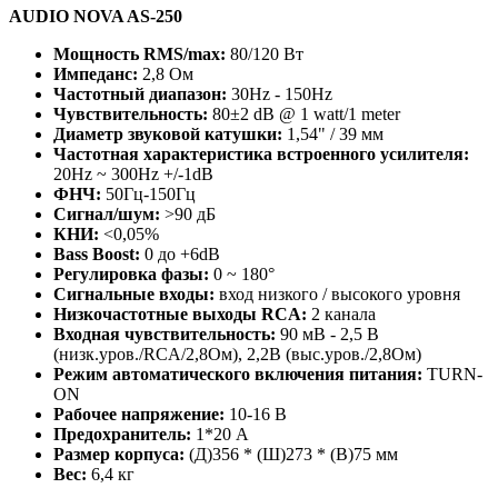
AUDIO NOVA AS-250
Мощность RMS/max:
80/120 Вт
Импеданс:
2,8 Ом
Частотный диапазон:
30Hz - 150Hz
Чувствительность:
80±2 dB @ 1 watt/1 meter
Диаметр звуковой катушки:
1,54" / 39 мм
Частотная характеристика встроенного усилителя:
20Hz ~ 300Hz +/-1dB
ФНЧ:
50Гц-150Гц
Сигнал/шум:
>90 дБ
КНИ:
<0,05%
Bass Boost:
0 до +6dB
Регулировка фазы:
0 ~ 180°
Сигнальные входы:
вход низкого / высокого уровня
Низкочастотные выходы RCA:
2 канала
Входная чувствительность:
90 мВ - 2,5 В
(низк.уров./RCA/2,8Ом), 2,2В (выс.уров./2,8Ом)
Режим автоматического включения питания:
TURN-
ON
Рабочее напряжение:
10-16 В
Предохранитель:
1*20 А
Размер корпуса:
(Д)356 * (Ш)273 * (В)75 мм
Вес:
6,4 кг