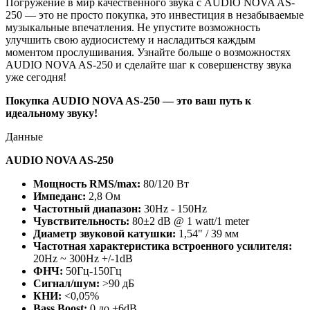
Погружение в мир качественного звука с AUDIO NOVA AS-
250 — это не просто покупка, это инвестиция в незабываемые
музыкальные впечатления. Не упустите возможность
улучшить свою аудиосистему и насладиться каждым
моментом прослушивания. Узнайте больше о возможностях
AUDIO NOVA AS-250 и сделайте шаг к совершенству звука
уже сегодня!
Покупка AUDIO NOVA AS-250 — это ваш путь к
идеальному звуку!
Данные
AUDIO NOVA AS-250
Мощность RMS/max:
80/120 Вт
Импеданс:
2,8 Ом
Частотный диапазон:
30Hz - 150Hz
Чувствительность:
80±2 dB @ 1 watt/1 meter
Диаметр звуковой катушки:
1,54" / 39 мм
Частотная характеристика встроенного усилителя:
20Hz ~ 300Hz +/-1dB
ФНЧ:
50Гц-150Гц
Сигнал/шум:
>90 дБ
КНИ:
<0,05%
Bass Boost:
0 до +6dB