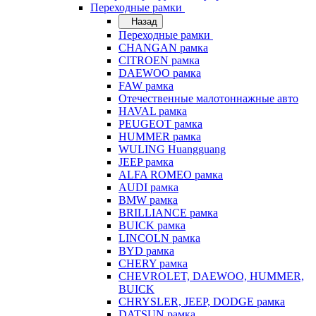
Переходные рамки
Назад
Переходные рамки
CHANGAN рамка
CITROEN рамка
DAEWOO рамка
FAW рамка
Отечественные малотоннажные авто
HAVAL рамка
PEUGEOT рамка
HUMMER рамка
WULING Huangguang
JEEP рамка
ALFA ROMEO рамка
AUDI рамка
BMW рамка
BRILLIANCE рамка
BUICK рамка
LINCOLN рамка
BYD рамка
CHERY рамка
CHEVROLET, DAEWOO, HUMMER,
BUICK
CHRYSLER, JEEP, DODGE рамка
DATSUN рамка