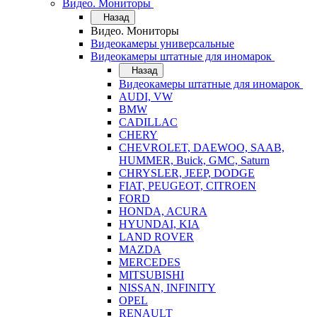
Видео. Мониторы
Назад
Видео. Мониторы
Видеокамеры универсальные
Видеокамеры штатные для иномарок
Назад
Видеокамеры штатные для иномарок
AUDI, VW
BMW
CADILLAC
CHERY
CHEVROLET, DAEWOO, SAAB,
HUMMER, Buick, GMC, Saturn
CHRYSLER, JEEP, DODGE
FIAT, PEUGEOT, CITROEN
FORD
HONDA, ACURA
HYUNDAI, KIA
LAND ROVER
MAZDA
MERCEDES
MITSUBISHI
NISSAN, INFINITY
OPEL
RENAULT