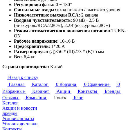
Регулировка фазы:
0 ~ 180°
Сигнальные входы:
вход низкого / высокого уровня
Низкочастотные выходы RCA:
2 канала
Входная чувствительность:
90 мВ - 2,5 В
(низк.уров./RCA/2,8Ом), 2,2В (выс.уров./2,8Ом)
Режим автоматического включения питания:
TURN-
ON
Рабочее напряжение:
10-16 В
Предохранитель:
1*20 А
Размер корпуса:
(Д)356 * (Ш)273 * (В)75 мм
Вес:
6,4 кг
Страна производства:
Китай
Назад к списку
Главная
Каталог
0
Корзина
0
Сравнение
0
Избранные
Кабинет
Акции
Контакты
Бренды
Отзывы
Компания
Поиск
Блог
Каталог
Акции и новости
Бренды
Условия оплаты
Условия доставки
Контакты