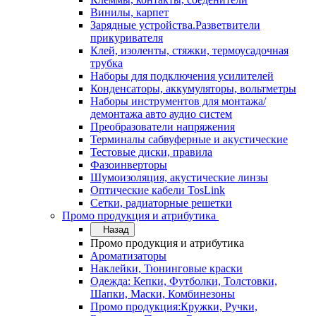
Винилы, карпет
Зарядные устройства.Разветвители
прикуривателя
Клей, изоленты, стяжки, термоусадочная
трубка
Наборы для подключения усилителей
Конденсаторы, аккумуляторы, вольтметры
Наборы инструментов для монтажа/
демонтажа авто аудио систем
Преобразователи напряжения
Терминалы сабвуферные и акустические
Тестовые диски, правила
Фазоинверторы
Шумоизоляция, акустические линзы
Оптические кабели TosLink
Сетки, радиаторные решетки
Промо продукция и атрибутика
Назад
Промо продукция и атрибутика
Ароматизаторы
Наклейки, Тюнинговые краски
Одежда: Кепки, Футболки, Толстовки,
Шапки, Маски, Комбинезоны
Промо продукция:Кружки, Ручки,