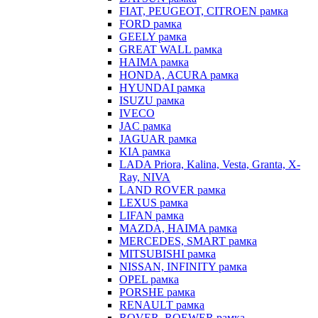
FIAT, PEUGEOT, CITROEN рамка
FORD рамка
GEELY рамка
GREAT WALL рамка
HAIMA рамка
HONDA, ACURA рамка
HYUNDAI рамка
ISUZU рамка
IVECO
JAC рамка
JAGUAR рамка
KIA рамка
LADA Priora, Kalina, Vesta, Granta, X-
Ray, NIVA
LAND ROVER рамка
LEXUS рамка
LIFAN рамка
MAZDA, HAIMA рамка
MERCEDES, SMART рамка
MITSUBISHI рамка
NISSAN, INFINITY рамка
OPEL рамка
PORSHE рамка
RENAULT рамка
ROVER, ROEWER рамка