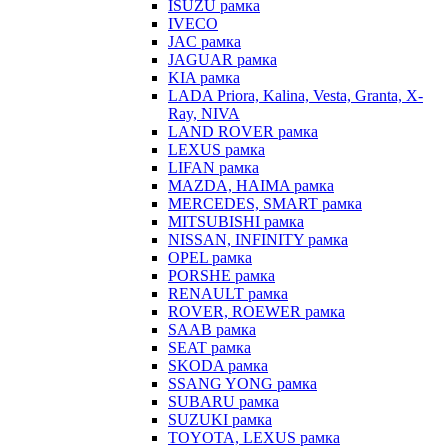
ISUZU рамка
IVECO
JAC рамка
JAGUAR рамка
KIA рамка
LADA Priora, Kalina, Vesta, Granta, X-
Ray, NIVA
LAND ROVER рамка
LEXUS рамка
LIFAN рамка
MAZDA, HAIMA рамка
MERCEDES, SMART рамка
MITSUBISHI рамка
NISSAN, INFINITY рамка
OPEL рамка
PORSHE рамка
RENAULT рамка
ROVER, ROEWER рамка
SAAB рамка
SEAT рамка
SKODA рамка
SSANG YONG рамка
SUBARU рамка
SUZUKI рамка
TOYOTA, LEXUS рамка