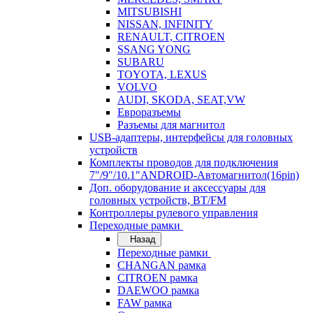
MITSUBISHI
NISSAN, INFINITY
RENAULT, CITROEN
SSANG YONG
SUBARU
TOYOTA, LEXUS
VOLVO
AUDI, SKODA, SEAT,VW
Евроразъемы
Разъемы для магнитол
USB-адаптеры, интерфейсы для головных
устройств
Комплекты проводов для подключения
7"/9"/10.1"ANDROID-Автомагнитол(16pin)
Доп. оборудование и аксессуары для
головных устройств, BT/FM
Контроллеры рулевого управления
Переходные рамки
Назад
Переходные рамки
CHANGAN рамка
CITROEN рамка
DAEWOO рамка
FAW рамка