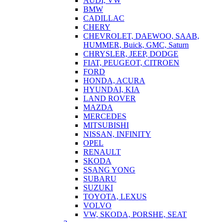
AUDI, VW
BMW
CADILLAC
CHERY
CHEVROLET, DAEWOO, SAAB,
HUMMER, Buick, GMC, Saturn
CHRYSLER, JEEP, DODGE
FIAT, PEUGEOT, CITROEN
FORD
HONDA, ACURA
HYUNDAI, KIA
LAND ROVER
MAZDA
MERCEDES
MITSUBISHI
NISSAN, INFINITY
OPEL
RENAULT
SKODA
SSANG YONG
SUBARU
SUZUKI
TOYOTA, LEXUS
VOLVO
VW, SKODA, PORSHE, SEAT