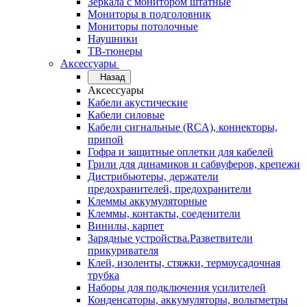
Зеркала с монитором штатные
Мониторы в подголовник
Мониторы потолочные
Наушники
ТВ-тюнеры
Аксессуары
Назад
Аксессуары
Кабели акустические
Кабели силовые
Кабели сигнальные (RCA), коннекторы,
припой
Гофра и защитные оплетки для кабелей
Грили для динамиков и сабвуферов, крепежи
Дистрибьютеры, держатели
предохранителей, предохранители
Клеммы аккумуляторные
Клеммы, контакты, соеденители
Винилы, карпет
Зарядные устройства.Разветвители
прикуривателя
Клей, изоленты, стяжки, термоусадочная
трубка
Наборы для подключения усилителей
Конденсаторы, аккумуляторы, вольтметры