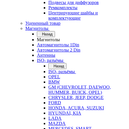
Подвесы для диффузоров
Ремкомплекты
Центрирующие шайбы и
комплектующие
Уцененный товар
Магнитолы
Назад
Магнитолы
Автомагнитолы 1Din
Автомагнитолы 2 Din
Антенны
ISO- разъёмы
Назад
ISO- разъёмы
OPEL
BMW
GM (CHEVROLET, DAEWOO,
HUMMER, BUICK, OPEL)
CHRYSLER, JEEP, DODGE
FORD
HONDA, ACURA, SUZUKI
HYUNDAI, KIA
LADA
MAZDA
MERCEDES, SMART