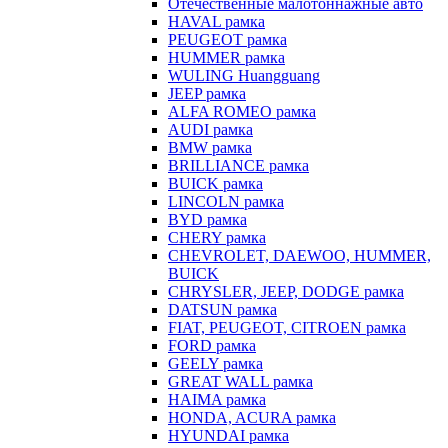
Отечественные малотоннажные авто
HAVAL рамка
PEUGEOT рамка
HUMMER рамка
WULING Huangguang
JEEP рамка
ALFA ROMEO рамка
AUDI рамка
BMW рамка
BRILLIANCE рамка
BUICK рамка
LINCOLN рамка
BYD рамка
CHERY рамка
CHEVROLET, DAEWOO, HUMMER,
BUICK
CHRYSLER, JEEP, DODGE рамка
DATSUN рамка
FIAT, PEUGEOT, CITROEN рамка
FORD рамка
GEELY рамка
GREAT WALL рамка
HAIMA рамка
HONDA, ACURA рамка
HYUNDAI рамка