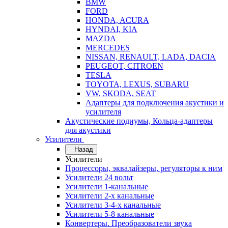
BMW
FORD
HONDA, ACURA
HYNDAI, KIA
MAZDA
MERCEDES
NISSAN, RENAULT, LADA, DACIA
PEUGEOT, CITROEN
TESLA
TOYOTA, LEXUS, SUBARU
VW, SKODA, SEAT
Адаптеры для подключения акустики и
усилителя
Акустические подиумы, Кольца-адаптеры
для акустики
Усилители
Назад
Усилители
Процессоры, эквалайзеры, регуляторы к ним
Усилители 24 вольт
Усилители 1-канальные
Усилители 2-х канальные
Усилители 3-4-х канальные
Усилители 5-8 канальные
Конвертеры. Преобразователи звука