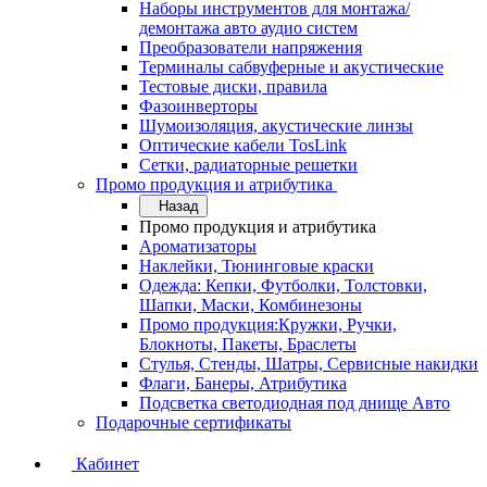
Наборы инструментов для монтажа/
демонтажа авто аудио систем
Преобразователи напряжения
Терминалы сабвуферные и акустические
Тестовые диски, правила
Фазоинверторы
Шумоизоляция, акустические линзы
Оптические кабели TosLink
Сетки, радиаторные решетки
Промо продукция и атрибутика
Назад
Промо продукция и атрибутика
Ароматизаторы
Наклейки, Тюнинговые краски
Одежда: Кепки, Футболки, Толстовки,
Шапки, Маски, Комбинезоны
Промо продукция:Кружки, Ручки,
Блокноты, Пакеты, Браслеты
Стулья, Стенды, Шатры, Сервисные накидки
Флаги, Банеры, Атрибутика
Подсветка светодиодная под днище Авто
Подарочные сертификаты
Кабинет