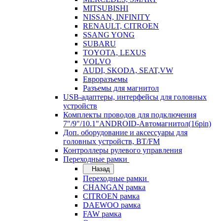
MITSUBISHI
NISSAN, INFINITY
RENAULT, CITROEN
SSANG YONG
SUBARU
TOYOTA, LEXUS
VOLVO
AUDI, SKODA, SEAT,VW
Евроразъемы
Разъемы для магнитол
USB-адаптеры, интерфейсы для головных
устройств
Комплекты проводов для подключения
7"/9"/10.1"ANDROID-Автомагнитол(16pin)
Доп. оборудование и аксессуары для
головных устройств, BT/FM
Контроллеры рулевого управления
Переходные рамки
Назад
Переходные рамки
CHANGAN рамка
CITROEN рамка
DAEWOO рамка
FAW рамка