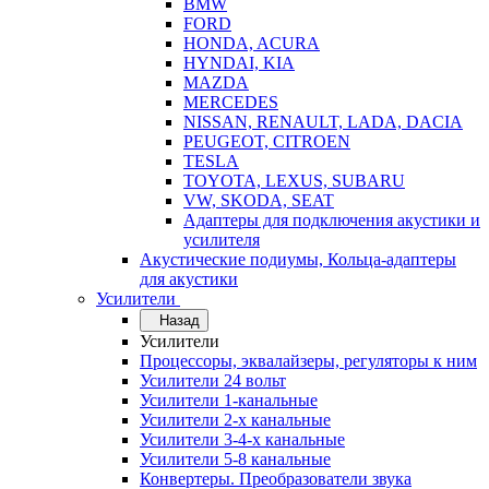
BMW
FORD
HONDA, ACURA
HYNDAI, KIA
MAZDA
MERCEDES
NISSAN, RENAULT, LADA, DACIA
PEUGEOT, CITROEN
TESLA
TOYOTA, LEXUS, SUBARU
VW, SKODA, SEAT
Адаптеры для подключения акустики и
усилителя
Акустические подиумы, Кольца-адаптеры
для акустики
Усилители
Назад
Усилители
Процессоры, эквалайзеры, регуляторы к ним
Усилители 24 вольт
Усилители 1-канальные
Усилители 2-х канальные
Усилители 3-4-х канальные
Усилители 5-8 канальные
Конвертеры. Преобразователи звука