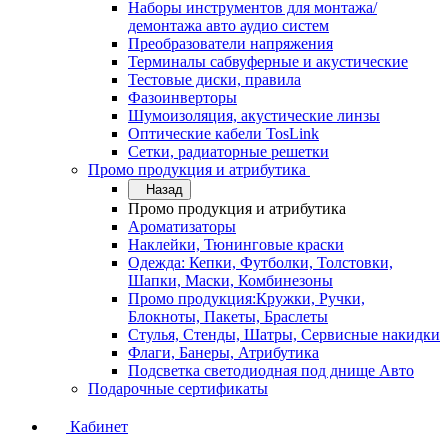
Наборы инструментов для монтажа/
демонтажа авто аудио систем
Преобразователи напряжения
Терминалы сабвуферные и акустические
Тестовые диски, правила
Фазоинверторы
Шумоизоляция, акустические линзы
Оптические кабели TosLink
Сетки, радиаторные решетки
Промо продукция и атрибутика
Назад
Промо продукция и атрибутика
Ароматизаторы
Наклейки, Тюнинговые краски
Одежда: Кепки, Футболки, Толстовки,
Шапки, Маски, Комбинезоны
Промо продукция:Кружки, Ручки,
Блокноты, Пакеты, Браслеты
Стулья, Стенды, Шатры, Сервисные накидки
Флаги, Банеры, Атрибутика
Подсветка светодиодная под днище Авто
Подарочные сертификаты
Кабинет