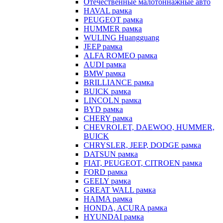
Отечественные малотоннажные авто
HAVAL рамка
PEUGEOT рамка
HUMMER рамка
WULING Huangguang
JEEP рамка
ALFA ROMEO рамка
AUDI рамка
BMW рамка
BRILLIANCE рамка
BUICK рамка
LINCOLN рамка
BYD рамка
CHERY рамка
CHEVROLET, DAEWOO, HUMMER,
BUICK
CHRYSLER, JEEP, DODGE рамка
DATSUN рамка
FIAT, PEUGEOT, CITROEN рамка
FORD рамка
GEELY рамка
GREAT WALL рамка
HAIMA рамка
HONDA, ACURA рамка
HYUNDAI рамка