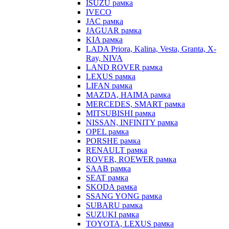
ISUZU рамка
IVECO
JAC рамка
JAGUAR рамка
KIA рамка
LADA Priora, Kalina, Vesta, Granta, X-
Ray, NIVA
LAND ROVER рамка
LEXUS рамка
LIFAN рамка
MAZDA, HAIMA рамка
MERCEDES, SMART рамка
MITSUBISHI рамка
NISSAN, INFINITY рамка
OPEL рамка
PORSHE рамка
RENAULT рамка
ROVER, ROEWER рамка
SAAB рамка
SEAT рамка
SKODA рамка
SSANG YONG рамка
SUBARU рамка
SUZUKI рамка
TOYOTA, LEXUS рамка