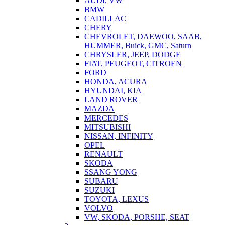
AUDI, VW
BMW
CADILLAC
CHERY
CHEVROLET, DAEWOO, SAAB,
HUMMER, Buick, GMC, Saturn
CHRYSLER, JEEP, DODGE
FIAT, PEUGEOT, CITROEN
FORD
HONDA, ACURA
HYUNDAI, KIA
LAND ROVER
MAZDA
MERCEDES
MITSUBISHI
NISSAN, INFINITY
OPEL
RENAULT
SKODA
SSANG YONG
SUBARU
SUZUKI
TOYOTA, LEXUS
VOLVO
VW, SKODA, PORSHE, SEAT