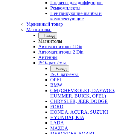
Подвесы для диффузоров
Ремкомплекты
Центрирующие шайбы и
комплектующие
Уцененный товар
Магнитолы
Назад
Магнитолы
Автомагнитолы 1Din
Автомагнитолы 2 Din
Антенны
ISO- разъёмы
Назад
ISO- разъёмы
OPEL
BMW
GM (CHEVROLET, DAEWOO,
HUMMER, BUICK, OPEL)
CHRYSLER, JEEP, DODGE
FORD
HONDA, ACURA, SUZUKI
HYUNDAI, KIA
LADA
MAZDA
MERCEDES, SMART