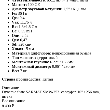
Чувствительность:
85±2 dB @ 1 watt/1 meter
Магнит:
100 OZ
Диаметр звуковой катушки:
2,5" / 61,1 мм
Fs:
36 Гц
Qts:
0,4
Vas:
11,76 л
Re:
1,8+1,8 Ом
Le:
0,55 mH
Qms:
2,52
Qes:
0,47
Sd:
320 cm²
Xmax:
15 мм
Материал диффузора:
непрессованная бумага
Тип магнита:
ферритовый
Монтажная глубина:
6.22" / 158 мм
Монтажный диаметр:
9.06" / 230 мм
Вес:
7 кг
Страна производства:
Китай
Описание
Dynamic State SARMAT SMW-252 сабвуфер 10" / 256 mm,
штука
Все описание
8 490 ₽