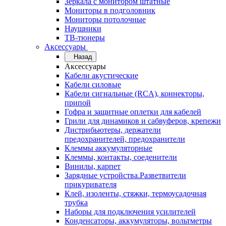
Зеркала с монитором штатные
Мониторы в подголовник
Мониторы потолочные
Наушники
ТВ-тюнеры
Аксессуары
Назад
Аксессуары
Кабели акустические
Кабели силовые
Кабели сигнальные (RCA), коннекторы,
припой
Гофра и защитные оплетки для кабелей
Грили для динамиков и сабвуферов, крепежи
Дистрибьютеры, держатели
предохранителей, предохранители
Клеммы аккумуляторные
Клеммы, контакты, соеденители
Винилы, карпет
Зарядные устройства.Разветвители
прикуривателя
Клей, изоленты, стяжки, термоусадочная
трубка
Наборы для подключения усилителей
Конденсаторы, аккумуляторы, вольтметры