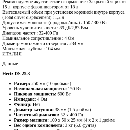
Рекомендуемое акустическое оформление : Закрытый ящик от
15 л, корпус с фазоинвертором от 18 л
Вытесняемый объем при установке корзиной внутрь корпуса
(Total driver displacement) : 1,2 л
Допустимая мощность (продолж./пик.) : 150 / 300 Вт
Уровень чувствительности : 89 дБ/2,83 В/м
Диапазон частот : 32-400 Гц
Номинальное сопротивление : 4 Ом
Диаметр монтажного отверстия : 234 мм
Монтажная глубина : 104 мм
ИТАЛИЯ
Данные
Hertz DS 25.3
Размер:
250 мм (10 дюймов)
Номинальная мощность:
150 Вт
Пиковая мощность:
600 Вт
Импеданс:
4 Ом
Фильтр:
Нет
Диаметр катушки:
38 мм (1.5 дюйма)
Частотный диапазон:
32 ÷ 400 Гц
Размер магнита:
100 x 50 x 25 мм (4 x 2 x 1 дюйм)
Вес одного компонента:
3 кг (6.6 фунта)