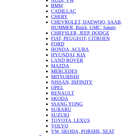
AUDI, VW
BMW
CADILLAC
CHERY
CHEVROLET, DAEWOO, SAAB,
HUMMER, Buick, GMC, Saturn
CHRYSLER, JEEP, DODGE
FIAT, PEUGEOT, CITROEN
FORD
HONDA, ACURA
HYUNDAI, KIA
LAND ROVER
MAZDA
MERCEDES
MITSUBISHI
NISSAN, INFINITY
OPEL
RENAULT
SKODA
SSANG YONG
SUBARU
SUZUKI
TOYOTA, LEXUS
VOLVO
VW, SKODA, PORSHE, SEAT