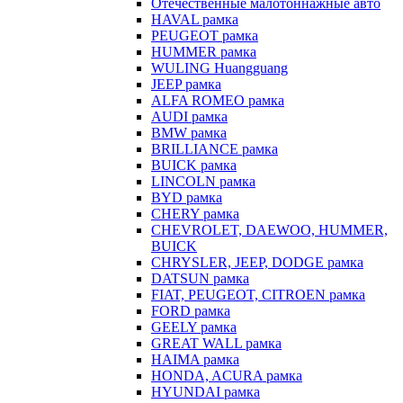
Отечественные малотоннажные авто
HAVAL рамка
PEUGEOT рамка
HUMMER рамка
WULING Huangguang
JEEP рамка
ALFA ROMEO рамка
AUDI рамка
BMW рамка
BRILLIANCE рамка
BUICK рамка
LINCOLN рамка
BYD рамка
CHERY рамка
CHEVROLET, DAEWOO, HUMMER,
BUICK
CHRYSLER, JEEP, DODGE рамка
DATSUN рамка
FIAT, PEUGEOT, CITROEN рамка
FORD рамка
GEELY рамка
GREAT WALL рамка
HAIMA рамка
HONDA, ACURA рамка
HYUNDAI рамка