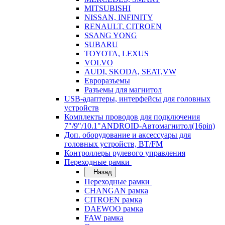
MITSUBISHI
NISSAN, INFINITY
RENAULT, CITROEN
SSANG YONG
SUBARU
TOYOTA, LEXUS
VOLVO
AUDI, SKODA, SEAT,VW
Евроразъемы
Разъемы для магнитол
USB-адаптеры, интерфейсы для головных
устройств
Комплекты проводов для подключения
7"/9"/10.1"ANDROID-Автомагнитол(16pin)
Доп. оборудование и аксессуары для
головных устройств, BT/FM
Контроллеры рулевого управления
Переходные рамки
Назад
Переходные рамки
CHANGAN рамка
CITROEN рамка
DAEWOO рамка
FAW рамка