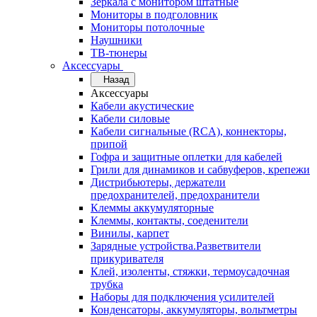
Зеркала с монитором штатные
Мониторы в подголовник
Мониторы потолочные
Наушники
ТВ-тюнеры
Аксессуары
Назад
Аксессуары
Кабели акустические
Кабели силовые
Кабели сигнальные (RCA), коннекторы,
припой
Гофра и защитные оплетки для кабелей
Грили для динамиков и сабвуферов, крепежи
Дистрибьютеры, держатели
предохранителей, предохранители
Клеммы аккумуляторные
Клеммы, контакты, соеденители
Винилы, карпет
Зарядные устройства.Разветвители
прикуривателя
Клей, изоленты, стяжки, термоусадочная
трубка
Наборы для подключения усилителей
Конденсаторы, аккумуляторы, вольтметры