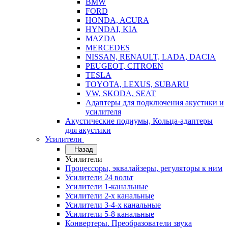
BMW
FORD
HONDA, ACURA
HYNDAI, KIA
MAZDA
MERCEDES
NISSAN, RENAULT, LADA, DACIA
PEUGEOT, CITROEN
TESLA
TOYOTA, LEXUS, SUBARU
VW, SKODA, SEAT
Адаптеры для подключения акустики и
усилителя
Акустические подиумы, Кольца-адаптеры
для акустики
Усилители
Назад
Усилители
Процессоры, эквалайзеры, регуляторы к ним
Усилители 24 вольт
Усилители 1-канальные
Усилители 2-х канальные
Усилители 3-4-х канальные
Усилители 5-8 канальные
Конвертеры. Преобразователи звука