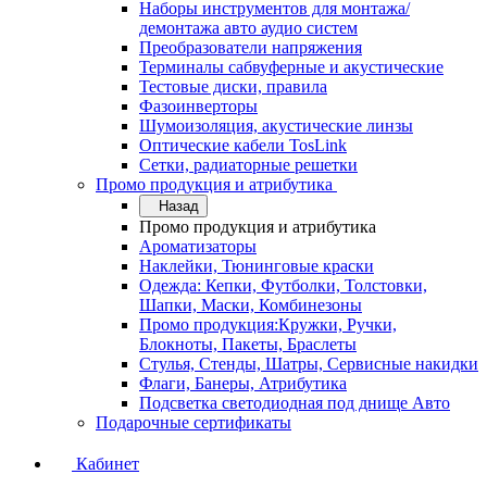
Наборы инструментов для монтажа/
демонтажа авто аудио систем
Преобразователи напряжения
Терминалы сабвуферные и акустические
Тестовые диски, правила
Фазоинверторы
Шумоизоляция, акустические линзы
Оптические кабели TosLink
Сетки, радиаторные решетки
Промо продукция и атрибутика
Назад
Промо продукция и атрибутика
Ароматизаторы
Наклейки, Тюнинговые краски
Одежда: Кепки, Футболки, Толстовки,
Шапки, Маски, Комбинезоны
Промо продукция:Кружки, Ручки,
Блокноты, Пакеты, Браслеты
Стулья, Стенды, Шатры, Сервисные накидки
Флаги, Банеры, Атрибутика
Подсветка светодиодная под днище Авто
Подарочные сертификаты
Кабинет