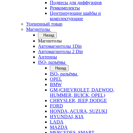
Подвесы для диффузоров
Ремкомплекты
Центрирующие шайбы и
комплектующие
Уцененный товар
Магнитолы
Назад
Магнитолы
Автомагнитолы 1Din
Автомагнитолы 2 Din
Антенны
ISO- разъёмы
Назад
ISO- разъёмы
OPEL
BMW
GM (CHEVROLET, DAEWOO,
HUMMER, BUICK, OPEL)
CHRYSLER, JEEP, DODGE
FORD
HONDA, ACURA, SUZUKI
HYUNDAI, KIA
LADA
MAZDA
MERCEDES, SMART