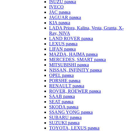
ISUZU рамка
IVECO
JAC рамка
JAGUAR рамка
KIA рамка
LADA Priora, Kalina, Vesta, Granta, X-
Ray, NIVA
LAND ROVER рамка
LEXUS рамка
LIFAN рамка
MAZDA, HAIMA рамка
MERCEDES, SMART рамка
MITSUBISHI рамка
NISSAN, INFINITY рамка
OPEL рамка
PORSHE рамка
RENAULT рамка
ROVER, ROEWER рамка
SAAB рамка
SEAT рамка
SKODA рамка
SSANG YONG рамка
SUBARU рамка
SUZUKI рамка
TOYOTA, LEXUS рамка