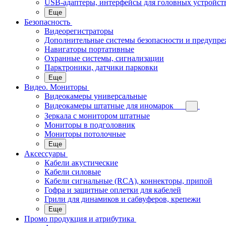
USB-адаптеры, интерфейсы для головных устройст
Еще
Безопасность
Видеорегистраторы
Дополнительные системы безопасности и предупр
Навигаторы портативные
Охранные системы, сигнализации
Парктроники, датчики парковки
Еще
Видео. Мониторы
Видеокамеры универсальные
Видеокамеры штатные для иномарок
Зеркала с монитором штатные
Мониторы в подголовник
Мониторы потолочные
Еще
Аксессуары
Кабели акустические
Кабели силовые
Кабели сигнальные (RCA), коннекторы, припой
Гофра и защитные оплетки для кабелей
Грили для динамиков и сабвуферов, крепежи
Еще
Промо продукция и атрибутика