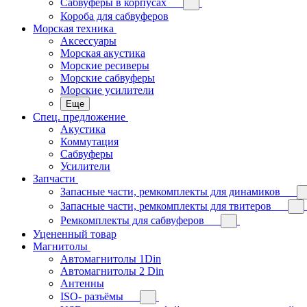
Сабвуферы в корпусах
Короба для сабвуферов
Морская техника
Аксессуары
Морская акустика
Морские ресиверы
Морские сабвуферы
Морские усилители
Еще
Спец. предложение
Акустика
Коммутация
Сабвуферы
Усилители
Запчасти
Запасные части, ремкомплекты для динамиков
Запасные части, ремкомплекты для твитеров
Ремкомплекты для сабвуферов
Уцененный товар
Магнитолы
Автомагнитолы 1Din
Автомагнитолы 2 Din
Антенны
ISO- разъёмы