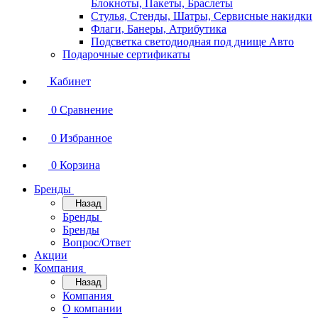
Блокноты, Пакеты, Браслеты
Стулья, Стенды, Шатры, Сервисные накидки
Флаги, Банеры, Атрибутика
Подсветка светодиодная под днище Авто
Подарочные сертификаты
Кабинет
0
Сравнение
0
Избранное
0
Корзина
Бренды
Назад
Бренды
Бренды
Вопрос/Ответ
Акции
Компания
Назад
Компания
О компании