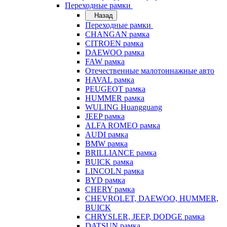
Переходные рамки
Назад
Переходные рамки
CHANGAN рамка
CITROEN рамка
DAEWOO рамка
FAW рамка
Отечественные малотоннажные авто
HAVAL рамка
PEUGEOT рамка
HUMMER рамка
WULING Huangguang
JEEP рамка
ALFA ROMEO рамка
AUDI рамка
BMW рамка
BRILLIANCE рамка
BUICK рамка
LINCOLN рамка
BYD рамка
CHERY рамка
CHEVROLET, DAEWOO, HUMMER,
BUICK
CHRYSLER, JEEP, DODGE рамка
DATSUN рамка