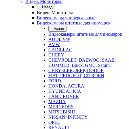
Видео. Мониторы
Назад
Видео. Мониторы
Видеокамеры универсальные
Видеокамеры штатные для иномарок
Назад
Видеокамеры штатные для иномарок
AUDI, VW
BMW
CADILLAC
CHERY
CHEVROLET, DAEWOO, SAAB,
HUMMER, Buick, GMC, Saturn
CHRYSLER, JEEP, DODGE
FIAT, PEUGEOT, CITROEN
FORD
HONDA, ACURA
HYUNDAI, KIA
LAND ROVER
MAZDA
MERCEDES
MITSUBISHI
NISSAN, INFINITY
OPEL
RENAULT