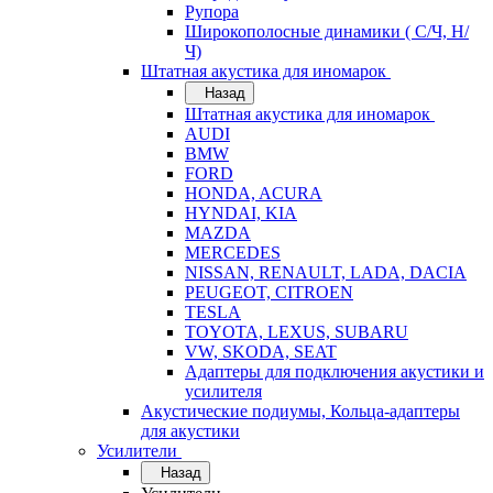
Рупора
Широкополосные динамики ( С/Ч, Н/
Ч)
Штатная акустика для иномарок
Назад
Штатная акустика для иномарок
AUDI
BMW
FORD
HONDA, ACURA
HYNDAI, KIA
MAZDA
MERCEDES
NISSAN, RENAULT, LADA, DACIA
PEUGEOT, CITROEN
TESLA
TOYOTA, LEXUS, SUBARU
VW, SKODA, SEAT
Адаптеры для подключения акустики и
усилителя
Акустические подиумы, Кольца-адаптеры
для акустики
Усилители
Назад