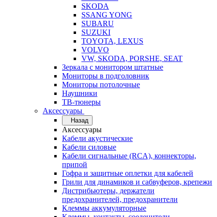
SKODA
SSANG YONG
SUBARU
SUZUKI
TOYOTA, LEXUS
VOLVO
VW, SKODA, PORSHE, SEAT
Зеркала с монитором штатные
Мониторы в подголовник
Мониторы потолочные
Наушники
ТВ-тюнеры
Аксессуары
Назад
Аксессуары
Кабели акустические
Кабели силовые
Кабели сигнальные (RCA), коннекторы,
припой
Гофра и защитные оплетки для кабелей
Грили для динамиков и сабвуферов, крепежи
Дистрибьютеры, держатели
предохранителей, предохранители
Клеммы аккумуляторные
Клеммы, контакты, соеденители