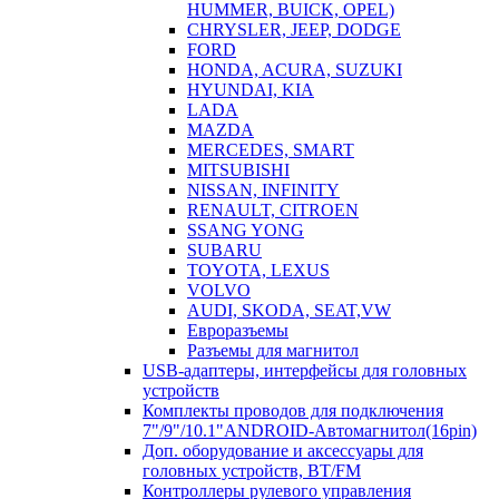
HUMMER, BUICK, OPEL)
CHRYSLER, JEEP, DODGE
FORD
HONDA, ACURA, SUZUKI
HYUNDAI, KIA
LADA
MAZDA
MERCEDES, SMART
MITSUBISHI
NISSAN, INFINITY
RENAULT, CITROEN
SSANG YONG
SUBARU
TOYOTA, LEXUS
VOLVO
AUDI, SKODA, SEAT,VW
Евроразъемы
Разъемы для магнитол
USB-адаптеры, интерфейсы для головных
устройств
Комплекты проводов для подключения
7"/9"/10.1"ANDROID-Автомагнитол(16pin)
Доп. оборудование и аксессуары для
головных устройств, BT/FM
Контроллеры рулевого управления