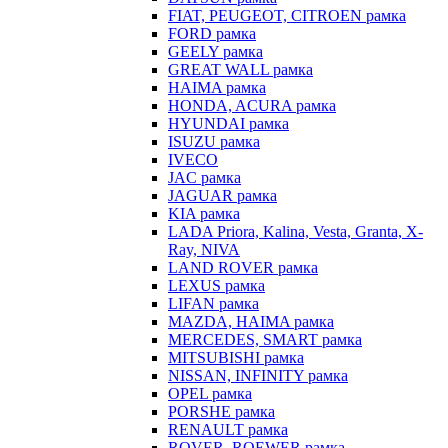
FIAT, PEUGEOT, CITROEN рамка
FORD рамка
GEELY рамка
GREAT WALL рамка
HAIMA рамка
HONDA, ACURA рамка
HYUNDAI рамка
ISUZU рамка
IVECO
JAC рамка
JAGUAR рамка
KIA рамка
LADA Priora, Kalina, Vesta, Granta, X-
Ray, NIVA
LAND ROVER рамка
LEXUS рамка
LIFAN рамка
MAZDA, HAIMA рамка
MERCEDES, SMART рамка
MITSUBISHI рамка
NISSAN, INFINITY рамка
OPEL рамка
PORSHE рамка
RENAULT рамка
ROVER, ROEWER рамка