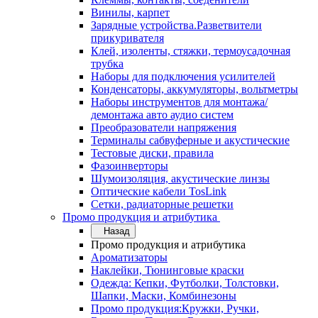
Винилы, карпет
Зарядные устройства.Разветвители
прикуривателя
Клей, изоленты, стяжки, термоусадочная
трубка
Наборы для подключения усилителей
Конденсаторы, аккумуляторы, вольтметры
Наборы инструментов для монтажа/
демонтажа авто аудио систем
Преобразователи напряжения
Терминалы сабвуферные и акустические
Тестовые диски, правила
Фазоинверторы
Шумоизоляция, акустические линзы
Оптические кабели TosLink
Сетки, радиаторные решетки
Промо продукция и атрибутика
Назад
Промо продукция и атрибутика
Ароматизаторы
Наклейки, Тюнинговые краски
Одежда: Кепки, Футболки, Толстовки,
Шапки, Маски, Комбинезоны
Промо продукция:Кружки, Ручки,