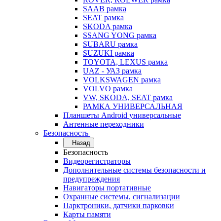
SAAB рамка
SEAT рамка
SKODA рамка
SSANG YONG рамка
SUBARU рамка
SUZUKI рамка
TOYOTA, LEXUS рамка
UAZ - УАЗ рамка
VOLKSWAGEN рамка
VOLVO рамка
VW, SKODA, SEAT рамка
РАМКА УНИВЕРСАЛЬНАЯ
Планшеты Android универсальные
Антенные переходники
Безопасность
Назад
Безопасность
Видеорегистраторы
Дополнительные системы безопасности и
предупреждения
Навигаторы портативные
Охранные системы, сигнализации
Парктроники, датчики парковки
Карты памяти