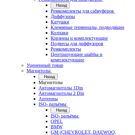
Назад
Ремкомплекты для сабвуферов
Диффузоры
Катушки
Клеммные терминалы, подводящие
Колпаки
Корзины и комплектующие
Подвесы для диффузоров
Ремкомплекты
Центрирующие шайбы и
комплектующие
Уцененный товар
Магнитолы
Назад
Магнитолы
Автомагнитолы 1Din
Автомагнитолы 2 Din
Антенны
ISO- разъёмы
Назад
ISO- разъёмы
OPEL
BMW
GM (CHEVROLET, DAEWOO,