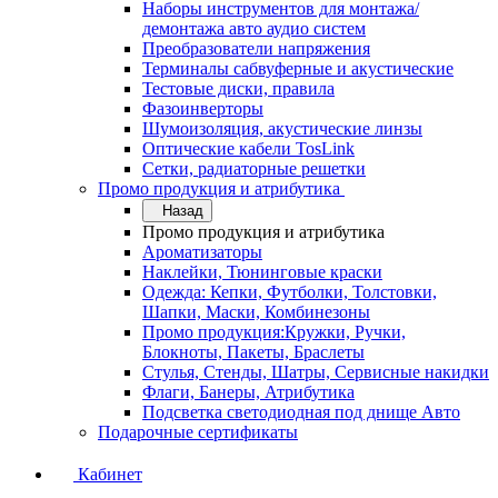
Наборы инструментов для монтажа/
демонтажа авто аудио систем
Преобразователи напряжения
Терминалы сабвуферные и акустические
Тестовые диски, правила
Фазоинверторы
Шумоизоляция, акустические линзы
Оптические кабели TosLink
Сетки, радиаторные решетки
Промо продукция и атрибутика
Назад
Промо продукция и атрибутика
Ароматизаторы
Наклейки, Тюнинговые краски
Одежда: Кепки, Футболки, Толстовки,
Шапки, Маски, Комбинезоны
Промо продукция:Кружки, Ручки,
Блокноты, Пакеты, Браслеты
Стулья, Стенды, Шатры, Сервисные накидки
Флаги, Банеры, Атрибутика
Подсветка светодиодная под днище Авто
Подарочные сертификаты
Кабинет