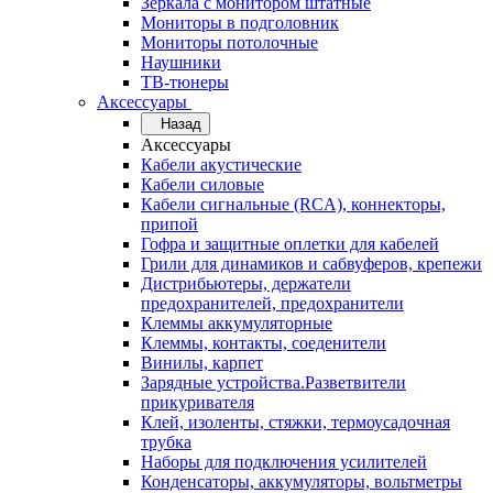
Зеркала с монитором штатные
Мониторы в подголовник
Мониторы потолочные
Наушники
ТВ-тюнеры
Аксессуары
Назад
Аксессуары
Кабели акустические
Кабели силовые
Кабели сигнальные (RCA), коннекторы,
припой
Гофра и защитные оплетки для кабелей
Грили для динамиков и сабвуферов, крепежи
Дистрибьютеры, держатели
предохранителей, предохранители
Клеммы аккумуляторные
Клеммы, контакты, соеденители
Винилы, карпет
Зарядные устройства.Разветвители
прикуривателя
Клей, изоленты, стяжки, термоусадочная
трубка
Наборы для подключения усилителей
Конденсаторы, аккумуляторы, вольтметры