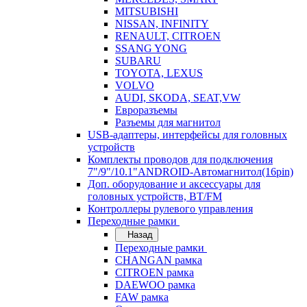
MITSUBISHI
NISSAN, INFINITY
RENAULT, CITROEN
SSANG YONG
SUBARU
TOYOTA, LEXUS
VOLVO
AUDI, SKODA, SEAT,VW
Евроразъемы
Разъемы для магнитол
USB-адаптеры, интерфейсы для головных
устройств
Комплекты проводов для подключения
7"/9"/10.1"ANDROID-Автомагнитол(16pin)
Доп. оборудование и аксессуары для
головных устройств, BT/FM
Контроллеры рулевого управления
Переходные рамки
Назад
Переходные рамки
CHANGAN рамка
CITROEN рамка
DAEWOO рамка
FAW рамка