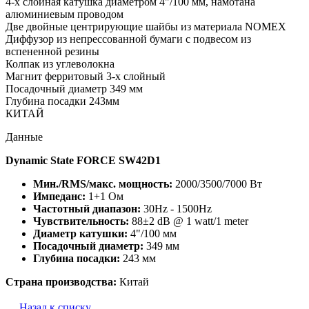
4-х слойная катушка диаметром 4"/100 мм, намотана
алюминиевым проводом
Две двойные центрирующие шайбы из материала NOMEX
Диффузор из непрессованной бумаги с подвесом из
вспененной резины
Колпак из углеволокна
Магнит ферритовый 3-х слойный
Посадочный диаметр 349 мм
Глубина посадки 243мм
КИТАЙ
Данные
Dynamic State FORCE SW42D1
Мин./RMS/макс. мощность:
2000/3500/7000 Вт
Импеданс:
1+1 Ом
Частотный диапазон:
30Hz - 1500Hz
Чувствительность:
88±2 dB @ 1 watt/1 meter
Диаметр катушки:
4"/100 мм
Посадочный диаметр:
349 мм
Глубина посадки:
243 мм
Страна производства:
Китай
Назад к списку