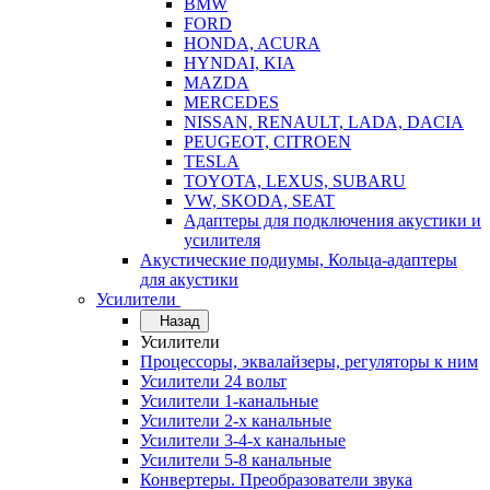
BMW
FORD
HONDA, ACURA
HYNDAI, KIA
MAZDA
MERCEDES
NISSAN, RENAULT, LADA, DACIA
PEUGEOT, CITROEN
TESLA
TOYOTA, LEXUS, SUBARU
VW, SKODA, SEAT
Адаптеры для подключения акустики и
усилителя
Акустические подиумы, Кольца-адаптеры
для акустики
Усилители
Назад
Усилители
Процессоры, эквалайзеры, регуляторы к ним
Усилители 24 вольт
Усилители 1-канальные
Усилители 2-х канальные
Усилители 3-4-х канальные
Усилители 5-8 канальные
Конвертеры. Преобразователи звука