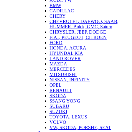
AUDI, VW
BMW
CADILLAC
CHERY
CHEVROLET, DAEWOO, SAAB,
HUMMER, Buick, GMC, Saturn
CHRYSLER, JEEP, DODGE
FIAT, PEUGEOT, CITROEN
FORD
HONDA, ACURA
HYUNDAI, KIA
LAND ROVER
MAZDA
MERCEDES
MITSUBISHI
NISSAN, INFINITY
OPEL
RENAULT
SKODA
SSANG YONG
SUBARU
SUZUKI
TOYOTA, LEXUS
VOLVO
VW, SKODA, PORSHE, SEAT