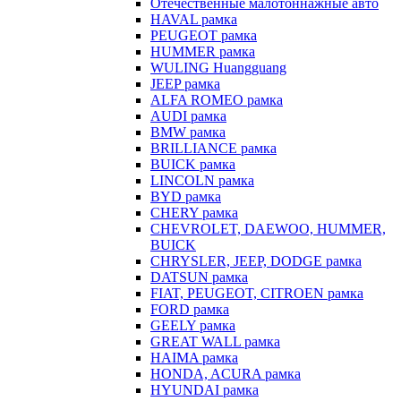
Отечественные малотоннажные авто
HAVAL рамка
PEUGEOT рамка
HUMMER рамка
WULING Huangguang
JEEP рамка
ALFA ROMEO рамка
AUDI рамка
BMW рамка
BRILLIANCE рамка
BUICK рамка
LINCOLN рамка
BYD рамка
CHERY рамка
CHEVROLET, DAEWOO, HUMMER,
BUICK
CHRYSLER, JEEP, DODGE рамка
DATSUN рамка
FIAT, PEUGEOT, CITROEN рамка
FORD рамка
GEELY рамка
GREAT WALL рамка
HAIMA рамка
HONDA, ACURA рамка
HYUNDAI рамка