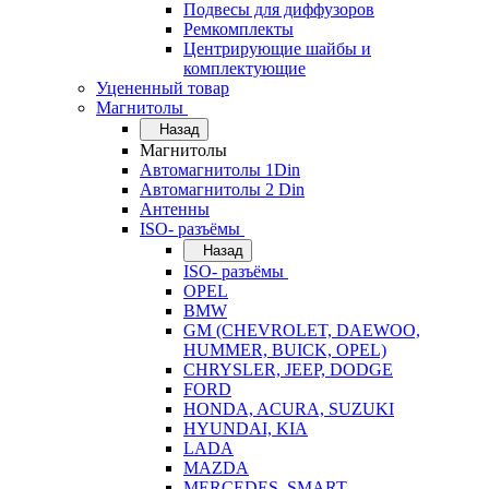
Подвесы для диффузоров
Ремкомплекты
Центрирующие шайбы и
комплектующие
Уцененный товар
Магнитолы
Назад
Магнитолы
Автомагнитолы 1Din
Автомагнитолы 2 Din
Антенны
ISO- разъёмы
Назад
ISO- разъёмы
OPEL
BMW
GM (CHEVROLET, DAEWOO,
HUMMER, BUICK, OPEL)
CHRYSLER, JEEP, DODGE
FORD
HONDA, ACURA, SUZUKI
HYUNDAI, KIA
LADA
MAZDA
MERCEDES, SMART