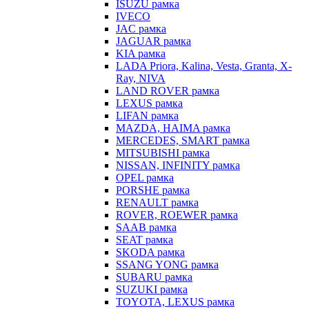
ISUZU рамка
IVECO
JAC рамка
JAGUAR рамка
KIA рамка
LADA Priora, Kalina, Vesta, Granta, X-
Ray, NIVA
LAND ROVER рамка
LEXUS рамка
LIFAN рамка
MAZDA, HAIMA рамка
MERCEDES, SMART рамка
MITSUBISHI рамка
NISSAN, INFINITY рамка
OPEL рамка
PORSHE рамка
RENAULT рамка
ROVER, ROEWER рамка
SAAB рамка
SEAT рамка
SKODA рамка
SSANG YONG рамка
SUBARU рамка
SUZUKI рамка
TOYOTA, LEXUS рамка