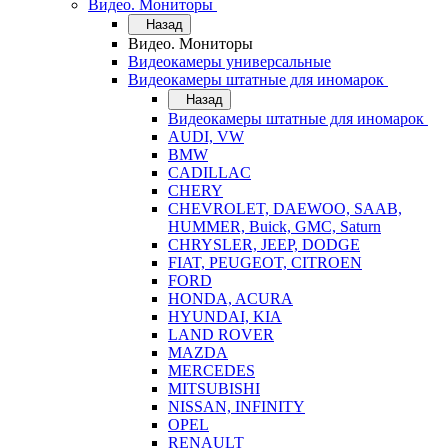
Видео. Мониторы
Назад
Видео. Мониторы
Видеокамеры универсальные
Видеокамеры штатные для иномарок
Назад
Видеокамеры штатные для иномарок
AUDI, VW
BMW
CADILLAC
CHERY
CHEVROLET, DAEWOO, SAAB,
HUMMER, Buick, GMC, Saturn
CHRYSLER, JEEP, DODGE
FIAT, PEUGEOT, CITROEN
FORD
HONDA, ACURA
HYUNDAI, KIA
LAND ROVER
MAZDA
MERCEDES
MITSUBISHI
NISSAN, INFINITY
OPEL
RENAULT