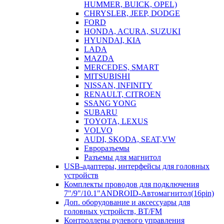
HUMMER, BUICK, OPEL)
CHRYSLER, JEEP, DODGE
FORD
HONDA, ACURA, SUZUKI
HYUNDAI, KIA
LADA
MAZDA
MERCEDES, SMART
MITSUBISHI
NISSAN, INFINITY
RENAULT, CITROEN
SSANG YONG
SUBARU
TOYOTA, LEXUS
VOLVO
AUDI, SKODA, SEAT,VW
Евроразъемы
Разъемы для магнитол
USB-адаптеры, интерфейсы для головных
устройств
Комплекты проводов для подключения
7"/9"/10.1"ANDROID-Автомагнитол(16pin)
Доп. оборудование и аксессуары для
головных устройств, BT/FM
Контроллеры рулевого управления