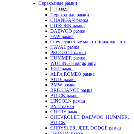
Переходные рамки
Назад
Переходные рамки
CHANGAN рамка
CITROEN рамка
DAEWOO рамка
FAW рамка
Отечественные малотоннажные авто
HAVAL рамка
PEUGEOT рамка
HUMMER рамка
WULING Huangguang
JEEP рамка
ALFA ROMEO рамка
AUDI рамка
BMW рамка
BRILLIANCE рамка
BUICK рамка
LINCOLN рамка
BYD рамка
CHERY рамка
CHEVROLET, DAEWOO, HUMMER,
BUICK
CHRYSLER, JEEP, DODGE рамка
DATSUN рамка