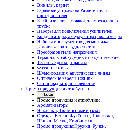
Винилы, карпет
Зарядные устройства.Разветвители
прикуривателя
Клей, изоленты, стяжки, термоусадочная
трубка
Наборы для подключения усилителей
Конденсаторы, аккумуляторы, вольтметры
Наборы инструментов для монтажа/
демонтажа авто аудио систем
Преобразователи напряжения
Терминалы сабвуферные и акустические
Тестовые диски, правила
Фазоинверторы
Шумоизоляция, акустические линзы
Оптические кабели TosLink
Сетки, радиаторные решетки
Промо продукция и атрибутика
Назад
Промо продукция и атрибутика
Ароматизаторы
Наклейки, Тюнинговые краски
Одежда: Кепки, Футболки, Толстовки,
Шапки, Маски, Комбинезоны
Промо продукция:Кружки, Ручки,