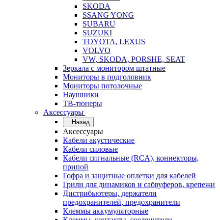
SKODA
SSANG YONG
SUBARU
SUZUKI
TOYOTA, LEXUS
VOLVO
VW, SKODA, PORSHE, SEAT
Зеркала с монитором штатные
Мониторы в подголовник
Мониторы потолочные
Наушники
ТВ-тюнеры
Аксессуары
Назад
Аксессуары
Кабели акустические
Кабели силовые
Кабели сигнальные (RCA), коннекторы,
припой
Гофра и защитные оплетки для кабелей
Грили для динамиков и сабвуферов, крепежи
Дистрибьютеры, держатели
предохранителей, предохранители
Клеммы аккумуляторные
Клеммы, контакты, соеденители