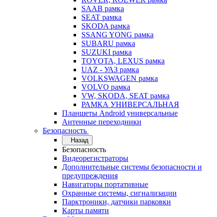
SAAB рамка
SEAT рамка
SKODA рамка
SSANG YONG рамка
SUBARU рамка
SUZUKI рамка
TOYOTA, LEXUS рамка
UAZ - УАЗ рамка
VOLKSWAGEN рамка
VOLVO рамка
VW, SKODA, SEAT рамка
РАМКА УНИВЕРСАЛЬНАЯ
Планшеты Android универсальные
Антенные переходники
Безопасность
Назад
Безопасность
Видеорегистраторы
Дополнительные системы безопасности и
предупреждения
Навигаторы портативные
Охранные системы, сигнализации
Парктроники, датчики парковки
Карты памяти