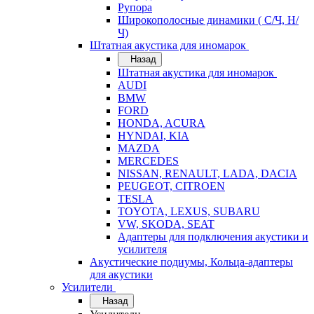
Рупора
Широкополосные динамики ( С/Ч, Н/
Ч)
Штатная акустика для иномарок
Назад
Штатная акустика для иномарок
AUDI
BMW
FORD
HONDA, ACURA
HYNDAI, KIA
MAZDA
MERCEDES
NISSAN, RENAULT, LADA, DACIA
PEUGEOT, CITROEN
TESLA
TOYOTA, LEXUS, SUBARU
VW, SKODA, SEAT
Адаптеры для подключения акустики и
усилителя
Акустические подиумы, Кольца-адаптеры
для акустики
Усилители
Назад