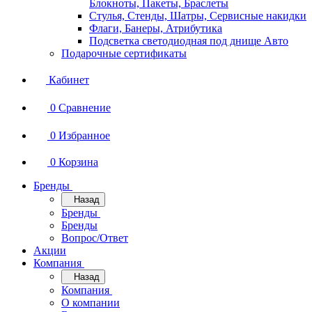
Блокноты, Пакеты, Браслеты
Стулья, Стенды, Шатры, Сервисные накидки
Флаги, Банеры, Атрибутика
Подсветка светодиодная под днище Авто
Подарочные сертификаты
Кабинет
0
Сравнение
0
Избранное
0
Корзина
Бренды
Назад
Бренды
Бренды
Вопрос/Ответ
Акции
Компания
Назад
Компания
О компании