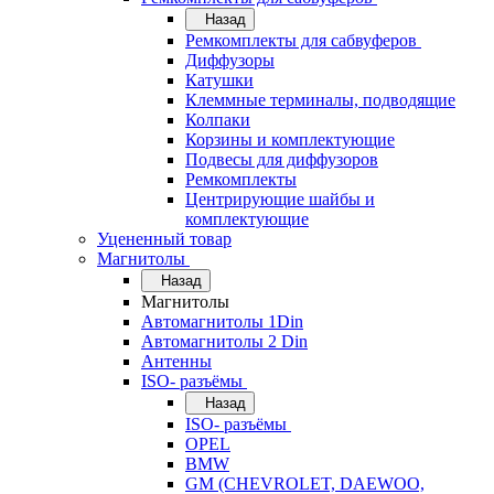
Назад
Ремкомплекты для сабвуферов
Диффузоры
Катушки
Клеммные терминалы, подводящие
Колпаки
Корзины и комплектующие
Подвесы для диффузоров
Ремкомплекты
Центрирующие шайбы и
комплектующие
Уцененный товар
Магнитолы
Назад
Магнитолы
Автомагнитолы 1Din
Автомагнитолы 2 Din
Антенны
ISO- разъёмы
Назад
ISO- разъёмы
OPEL
BMW
GM (CHEVROLET, DAEWOO,