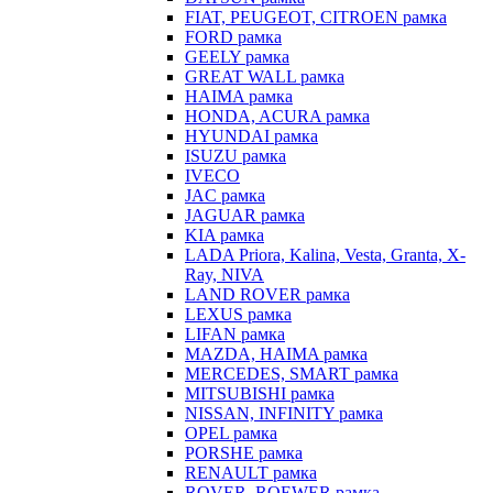
FIAT, PEUGEOT, CITROEN рамка
FORD рамка
GEELY рамка
GREAT WALL рамка
HAIMA рамка
HONDA, ACURA рамка
HYUNDAI рамка
ISUZU рамка
IVECO
JAC рамка
JAGUAR рамка
KIA рамка
LADA Priora, Kalina, Vesta, Granta, X-
Ray, NIVA
LAND ROVER рамка
LEXUS рамка
LIFAN рамка
MAZDA, HAIMA рамка
MERCEDES, SMART рамка
MITSUBISHI рамка
NISSAN, INFINITY рамка
OPEL рамка
PORSHE рамка
RENAULT рамка
ROVER, ROEWER рамка