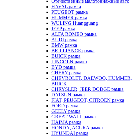
Отечественные малотоннажные авто
HAVAL рамка
PEUGEOT рамка
HUMMER рамка
WULING Huangguang
JEEP рамка
ALFA ROMEO рамка
AUDI рамка
BMW рамка
BRILLIANCE рамка
BUICK рамка
LINCOLN рамка
BYD рамка
CHERY рамка
CHEVROLET, DAEWOO, HUMMER,
BUICK
CHRYSLER, JEEP, DODGE рамка
DATSUN рамка
FIAT, PEUGEOT, CITROEN рамка
FORD рамка
GEELY рамка
GREAT WALL рамка
HAIMA рамка
HONDA, ACURA рамка
HYUNDAI рамка