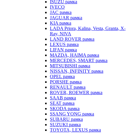
ISUZU рамка
IVECO
JAC рамка
JAGUAR рамка
KIA рамка
LADA Priora, Kalina, Vesta, Granta, X-
Ray, NIVA
LAND ROVER рамка
LEXUS рамка
LIFAN рамка
MAZDA, HAIMA рамка
MERCEDES, SMART рамка
MITSUBISHI рамка
NISSAN, INFINITY рамка
OPEL рамка
PORSHE рамка
RENAULT рамка
ROVER, ROEWER рамка
SAAB рамка
SEAT рамка
SKODA рамка
SSANG YONG рамка
SUBARU рамка
SUZUKI рамка
TOYOTA, LEXUS рамка