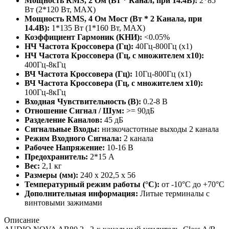
Мощность RMS, 2 Ом (Вт * Канал, при 14.4В):
2*85
Вт (2*120 Вт, MAX)
Мощность RMS, 4 Ом Мост (Вт * 2 Канала, при
14.4В):
1*135 Вт (1*160 Вт, MAX)
Коэффициент Гармоник (КНИ):
<0.05%
НЧ Частота Кроссовера (Гц):
40Гц-800Гц (х1)
НЧ Частота Кроссовера (Гц, с множителем х10):
400Гц-8кГц
ВЧ Частота Кроссовера (Гц):
10Гц-800Гц (х1)
ВЧ Частота Кроссовера (Гц, с множителем х10):
100Гц-8кГц
Входная Чувствительность (В):
0.2-8 В
Отношение Сигнал / Шум:
>= 90дБ
Разделение Каналов:
45 дБ
Сигнальные Входы:
низкочастотные выходы 2 канала
Режим Входного Сигнала:
2 канала
Рабочее Напряжение:
10-16 В
Предохранитель:
2*15 А
Вес:
2,1 кг
Размеры (мм):
240 x 202,5 x 56
Температурный режим работы (°C):
от -10°C до +70°C
Дополнительная информация:
Литые терминалы с
винтовыми зажимами
Описание