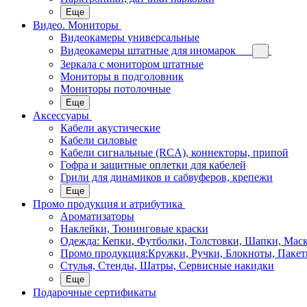
Еще
Видео. Мониторы
Видеокамеры универсальные
Видеокамеры штатные для иномарок
Зеркала с монитором штатные
Мониторы в подголовник
Мониторы потолочные
Еще
Аксессуары
Кабели акустические
Кабели силовые
Кабели сигнальные (RCA), коннекторы, припой
Гофра и защитные оплетки для кабелей
Грили для динамиков и сабвуферов, крепежи
Еще
Промо продукция и атрибутика
Ароматизаторы
Наклейки, Тюнинговые краски
Одежда: Кепки, Футболки, Толстовки, Шапки, Мас
Промо продукция:Кружки, Ручки, Блокноты, Пакет
Стулья, Стенды, Шатры, Сервисные накидки
Еще
Подарочные сертификаты