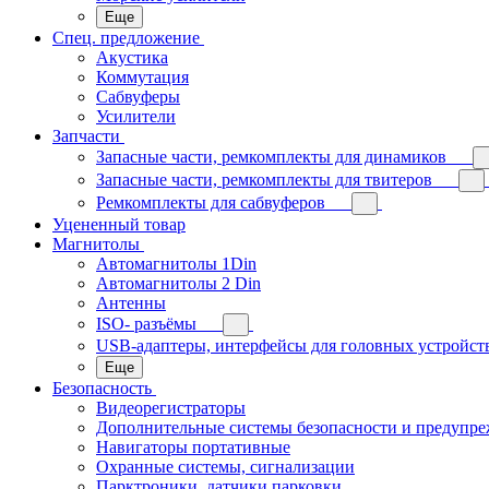
Еще
Спец. предложение
Акустика
Коммутация
Сабвуферы
Усилители
Запчасти
Запасные части, ремкомплекты для динамиков
Запасные части, ремкомплекты для твитеров
Ремкомплекты для сабвуферов
Уцененный товар
Магнитолы
Автомагнитолы 1Din
Автомагнитолы 2 Din
Антенны
ISO- разъёмы
USB-адаптеры, интерфейсы для головных устройст
Еще
Безопасность
Видеорегистраторы
Дополнительные системы безопасности и предупр
Навигаторы портативные
Охранные системы, сигнализации
Парктроники, датчики парковки