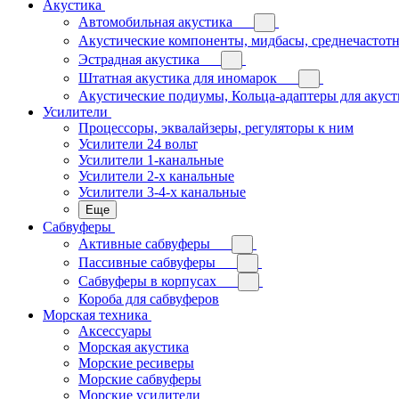
Акустика
Автомобильная акустика
Акустические компоненты, мидбасы, среднечастотн
Эстрадная акустика
Штатная акустика для иномарок
Акустические подиумы, Кольца-адаптеры для акус
Усилители
Процессоры, эквалайзеры, регуляторы к ним
Усилители 24 вольт
Усилители 1-канальные
Усилители 2-х канальные
Усилители 3-4-х канальные
Еще
Сабвуферы
Активные сабвуферы
Пассивные сабвуферы
Сабвуферы в корпусах
Короба для сабвуферов
Морская техника
Аксессуары
Морская акустика
Морские ресиверы
Морские сабвуферы
Морские усилители