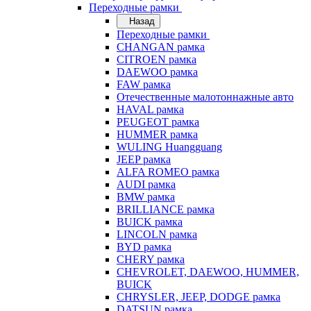
Переходные рамки
Назад
Переходные рамки
CHANGAN рамка
CITROEN рамка
DAEWOO рамка
FAW рамка
Отечественные малотоннажные авто
HAVAL рамка
PEUGEOT рамка
HUMMER рамка
WULING Huangguang
JEEP рамка
ALFA ROMEO рамка
AUDI рамка
BMW рамка
BRILLIANCE рамка
BUICK рамка
LINCOLN рамка
BYD рамка
CHERY рамка
CHEVROLET, DAEWOO, HUMMER,
BUICK
CHRYSLER, JEEP, DODGE рамка
DATSUN рамка