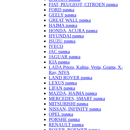
FIAT, PEUGEOT, CITROEN рамка
FORD рамка
GEELY рамка
GREAT WALL рамка
HAIMA рамка
HONDA, ACURA рамка
HYUNDAI рамка
ISUZU рамка
IVECO
JAC рамка
JAGUAR рамка
KIA рамка
LADA Priora, Kalina, Vesta, Granta, X-
Ray, NIVA
LAND ROVER рамка
LEXUS рамка
LIFAN рамка
MAZDA, HAIMA рамка
MERCEDES, SMART рамка
MITSUBISHI рамка
NISSAN, INFINITY рамка
OPEL рамка
PORSHE рамка
RENAULT рамка
ROVER, ROEWER рамка