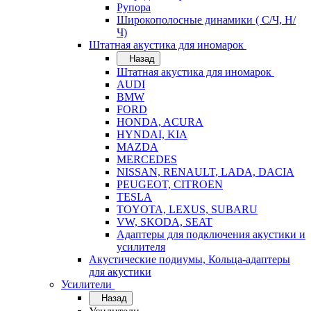
Рупора
Широкополосные динамики ( С/Ч, Н/
Ч)
Штатная акустика для иномарок
Назад
Штатная акустика для иномарок
AUDI
BMW
FORD
HONDA, ACURA
HYNDAI, KIA
MAZDA
MERCEDES
NISSAN, RENAULT, LADA, DACIA
PEUGEOT, CITROEN
TESLA
TOYOTA, LEXUS, SUBARU
VW, SKODA, SEAT
Адаптеры для подключения акустики и
усилителя
Акустические подиумы, Кольца-адаптеры
для акустики
Усилители
Назад