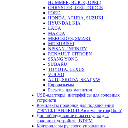
HUMMER, BUICK, OPEL)
CHRYSLER, JEEP, DODGE
FORD
HONDA, ACURA, SUZUKI
HYUNDAI, KIA
LADA
MAZDA
MERCEDES, SMART
MITSUBISHI
NISSAN, INFINITY
RENAULT, CITROEN
SSANG YONG
SUBARU
TOYOTA, LEXUS
VOLVO
AUDI, SKODA, SEAT,VW
Евроразъемы
Разъемы для магнитол
USB-адаптеры, интерфейсы для головных
устройств
Комплекты проводов для подключения
7"/9"/10.1"ANDROID-Автомагнитол(16pin)
Доп. оборудование и аксессуары для
головных устройств, BT/FM
Контроллеры рулевого управления