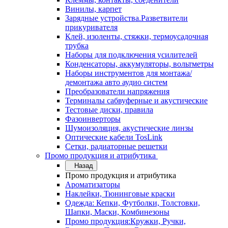
Винилы, карпет
Зарядные устройства.Разветвители
прикуривателя
Клей, изоленты, стяжки, термоусадочная
трубка
Наборы для подключения усилителей
Конденсаторы, аккумуляторы, вольтметры
Наборы инструментов для монтажа/
демонтажа авто аудио систем
Преобразователи напряжения
Терминалы сабвуферные и акустические
Тестовые диски, правила
Фазоинверторы
Шумоизоляция, акустические линзы
Оптические кабели TosLink
Сетки, радиаторные решетки
Промо продукция и атрибутика
Назад
Промо продукция и атрибутика
Ароматизаторы
Наклейки, Тюнинговые краски
Одежда: Кепки, Футболки, Толстовки,
Шапки, Маски, Комбинезоны
Промо продукция:Кружки, Ручки,