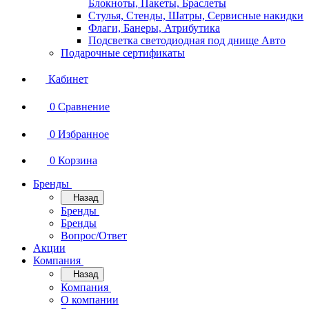
Блокноты, Пакеты, Браслеты
Стулья, Стенды, Шатры, Сервисные накидки
Флаги, Банеры, Атрибутика
Подсветка светодиодная под днище Авто
Подарочные сертификаты
Кабинет
0
Сравнение
0
Избранное
0
Корзина
Бренды
Назад
Бренды
Бренды
Вопрос/Ответ
Акции
Компания
Назад
Компания
О компании