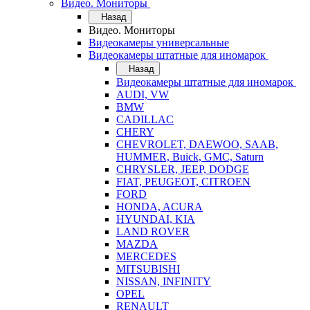
Видео. Мониторы
Назад
Видео. Мониторы
Видеокамеры универсальные
Видеокамеры штатные для иномарок
Назад
Видеокамеры штатные для иномарок
AUDI, VW
BMW
CADILLAC
CHERY
CHEVROLET, DAEWOO, SAAB,
HUMMER, Buick, GMC, Saturn
CHRYSLER, JEEP, DODGE
FIAT, PEUGEOT, CITROEN
FORD
HONDA, ACURA
HYUNDAI, KIA
LAND ROVER
MAZDA
MERCEDES
MITSUBISHI
NISSAN, INFINITY
OPEL
RENAULT