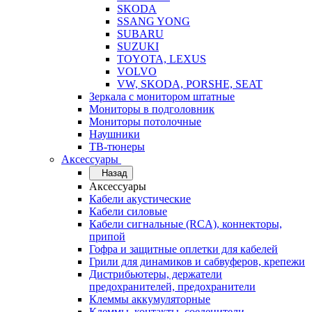
SKODA
SSANG YONG
SUBARU
SUZUKI
TOYOTA, LEXUS
VOLVO
VW, SKODA, PORSHE, SEAT
Зеркала с монитором штатные
Мониторы в подголовник
Мониторы потолочные
Наушники
ТВ-тюнеры
Аксессуары
Назад
Аксессуары
Кабели акустические
Кабели силовые
Кабели сигнальные (RCA), коннекторы,
припой
Гофра и защитные оплетки для кабелей
Грили для динамиков и сабвуферов, крепежи
Дистрибьютеры, держатели
предохранителей, предохранители
Клеммы аккумуляторные
Клеммы, контакты, соеденители