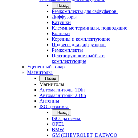
Назад
Ремкомплекты для сабвуферов
Диффузоры
Катушки
Клеммные терминалы, подводящие
Колпаки
Корзины и комплектующие
Подвесы для диффузоров
Ремкомплекты
Центрирующие шайбы и
комплектующие
Уцененный товар
Магнитолы
Назад
Магнитолы
Автомагнитолы 1Din
Автомагнитолы 2 Din
Антенны
ISO- разъёмы
Назад
ISO- разъёмы
OPEL
BMW
GM (CHEVROLET, DAEWOO,