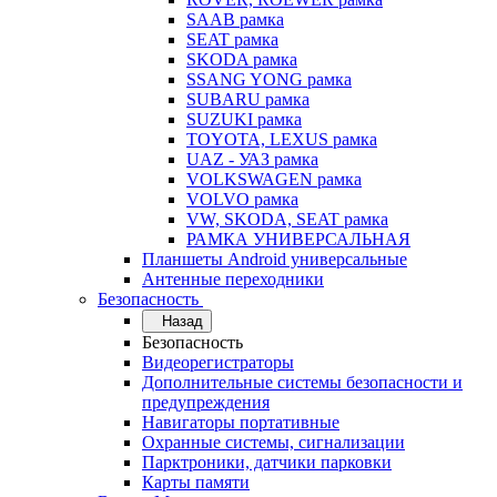
SAAB рамка
SEAT рамка
SKODA рамка
SSANG YONG рамка
SUBARU рамка
SUZUKI рамка
TOYOTA, LEXUS рамка
UAZ - УАЗ рамка
VOLKSWAGEN рамка
VOLVO рамка
VW, SKODA, SEAT рамка
РАМКА УНИВЕРСАЛЬНАЯ
Планшеты Android универсальные
Антенные переходники
Безопасность
Назад
Безопасность
Видеорегистраторы
Дополнительные системы безопасности и
предупреждения
Навигаторы портативные
Охранные системы, сигнализации
Парктроники, датчики парковки
Карты памяти