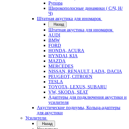
Рупора
Широкополосные динамики ( С/Ч, Н/
Ч)
Штатная акустика для иномарок
Назад
Штатная акустика для иномарок
AUDI
BMW
FORD
HONDA, ACURA
HYNDAI, KIA
MAZDA
MERCEDES
NISSAN, RENAULT, LADA, DACIA
PEUGEOT, CITROEN
TESLA
TOYOTA, LEXUS, SUBARU
VW, SKODA, SEAT
Адаптеры для подключения акустики и
усилителя
Акустические подиумы, Кольца-адаптеры
для акустики
Усилители
Назад