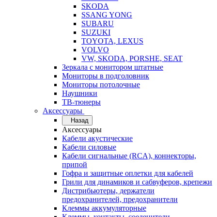
SKODA
SSANG YONG
SUBARU
SUZUKI
TOYOTA, LEXUS
VOLVO
VW, SKODA, PORSHE, SEAT
Зеркала с монитором штатные
Мониторы в подголовник
Мониторы потолочные
Наушники
ТВ-тюнеры
Аксессуары
Назад
Аксессуары
Кабели акустические
Кабели силовые
Кабели сигнальные (RCA), коннекторы,
припой
Гофра и защитные оплетки для кабелей
Грили для динамиков и сабвуферов, крепежи
Дистрибьютеры, держатели
предохранителей, предохранители
Клеммы аккумуляторные
Клеммы, контакты, соеденители