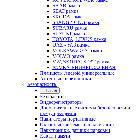
SAAB рамка
SEAT рамка
SKODA рамка
SSANG YONG рамка
SUBARU рамка
SUZUKI рамка
TOYOTA, LEXUS рамка
UAZ - УАЗ рамка
VOLKSWAGEN рамка
VOLVO рамка
VW, SKODA, SEAT рамка
РАМКА УНИВЕРСАЛЬНАЯ
Планшеты Android универсальные
Антенные переходники
Безопасность
Назад
Безопасность
Видеорегистраторы
Дополнительные системы безопасности и
предупреждения
Навигаторы портативные
Охранные системы, сигнализации
Парктроники, датчики парковки
Карты памяти