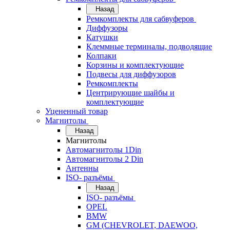
Назад
Ремкомплекты для сабвуферов
Диффузоры
Катушки
Клеммные терминалы, подводящие
Колпаки
Корзины и комплектующие
Подвесы для диффузоров
Ремкомплекты
Центрирующие шайбы и
комплектующие
Уцененный товар
Магнитолы
Назад
Магнитолы
Автомагнитолы 1Din
Автомагнитолы 2 Din
Антенны
ISO- разъёмы
Назад
ISO- разъёмы
OPEL
BMW
GM (CHEVROLET, DAEWOO,