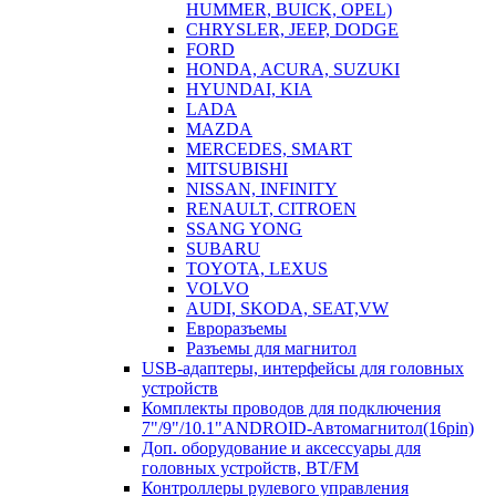
HUMMER, BUICK, OPEL)
CHRYSLER, JEEP, DODGE
FORD
HONDA, ACURA, SUZUKI
HYUNDAI, KIA
LADA
MAZDA
MERCEDES, SMART
MITSUBISHI
NISSAN, INFINITY
RENAULT, CITROEN
SSANG YONG
SUBARU
TOYOTA, LEXUS
VOLVO
AUDI, SKODA, SEAT,VW
Евроразъемы
Разъемы для магнитол
USB-адаптеры, интерфейсы для головных
устройств
Комплекты проводов для подключения
7"/9"/10.1"ANDROID-Автомагнитол(16pin)
Доп. оборудование и аксессуары для
головных устройств, BT/FM
Контроллеры рулевого управления