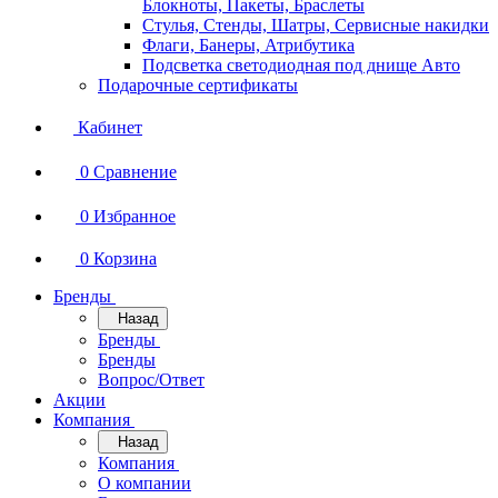
Блокноты, Пакеты, Браслеты
Стулья, Стенды, Шатры, Сервисные накидки
Флаги, Банеры, Атрибутика
Подсветка светодиодная под днище Авто
Подарочные сертификаты
Кабинет
0
Сравнение
0
Избранное
0
Корзина
Бренды
Назад
Бренды
Бренды
Вопрос/Ответ
Акции
Компания
Назад
Компания
О компании