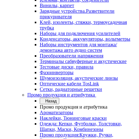
Винилы, карпет
Зарядные устройства.Разветвители
прикуривателя
Клей, изоленты, стяжки, термоусадочная
трубка
Наборы для подключения усилителей
Конденсаторы, аккумуляторы, вольтметры
Наборы инструментов для монтажа/
демонтажа авто аудио систем
Преобразователи напряжения
Терминалы сабвуферные и акустические
Тестовые диски, правила
Фазоинверторы
Шумоизоляция, акустические линзы
Оптические кабели TosLink
Сетки, радиаторные решетки
Промо продукция и атрибутика
Назад
Промо продукция и атрибутика
Ароматизаторы
Наклейки, Тюнинговые краски
Одежда: Кепки, Футболки, Толстовки,
Шапки, Маски, Комбинезоны
Промо продукция:Кружки, Ручки,