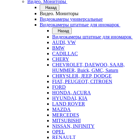
Видео. Мониторы
Назад
Видео. Мониторы
Видеокамеры универсальные
Видеокамеры штатные для иномарок
Назад
Видеокамеры штатные для иномарок
AUDI, VW
BMW
CADILLAC
CHERY
CHEVROLET, DAEWOO, SAAB,
HUMMER, Buick, GMC, Saturn
CHRYSLER, JEEP, DODGE
FIAT, PEUGEOT, CITROEN
FORD
HONDA, ACURA
HYUNDAI, KIA
LAND ROVER
MAZDA
MERCEDES
MITSUBISHI
NISSAN, INFINITY
OPEL
RENAULT