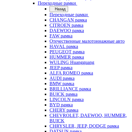
Переходные рамки
Назад
Переходные рамки
CHANGAN рамка
CITROEN рамка
DAEWOO рамка
FAW рамка
Отечественные малотоннажные авто
HAVAL рамка
PEUGEOT рамка
HUMMER рамка
WULING Huangguang
JEEP рамка
ALFA ROMEO рамка
AUDI рамка
BMW рамка
BRILLIANCE рамка
BUICK рамка
LINCOLN рамка
BYD рамка
CHERY рамка
CHEVROLET, DAEWOO, HUMMER,
BUICK
CHRYSLER, JEEP, DODGE рамка
DATSUN рамка