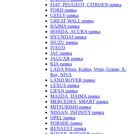
FIAT, PEUGEOT, CITROEN рамка
FORD рамка
GEELY рамка
GREAT WALL рамка
HAIMA рамка
HONDA, ACURA рамка
HYUNDAI рамка
ISUZU рамка
IVECO
JAC рамка
JAGUAR рамка
KIA рамка
LADA Priora, Kalina, Vesta, Granta, X-
Ray, NIVA
LAND ROVER рамка
LEXUS рамка
LIFAN рамка
MAZDA, HAIMA рамка
MERCEDES, SMART рамка
MITSUBISHI рамка
NISSAN, INFINITY рамка
OPEL рамка
PORSHE рамка
RENAULT рамка
ROVER, ROEWER рамка