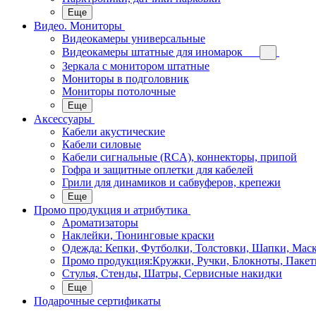
Еще
Видео. Мониторы
Видеокамеры универсальные
Видеокамеры штатные для иномарок
Зеркала с монитором штатные
Мониторы в подголовник
Мониторы потолочные
Еще
Аксессуары
Кабели акустические
Кабели силовые
Кабели сигнальные (RCA), коннекторы, припой
Гофра и защитные оплетки для кабелей
Грили для динамиков и сабвуферов, крепежи
Еще
Промо продукция и атрибутика
Ароматизаторы
Наклейки, Тюнинговые краски
Одежда: Кепки, Футболки, Толстовки, Шапки, Мас
Промо продукция:Кружки, Ручки, Блокноты, Пакет
Стулья, Стенды, Шатры, Сервисные накидки
Еще
Подарочные сертификаты