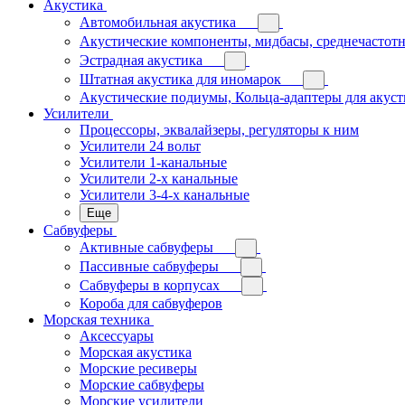
Акустика
Автомобильная акустика
Акустические компоненты, мидбасы, среднечастотн
Эстрадная акустика
Штатная акустика для иномарок
Акустические подиумы, Кольца-адаптеры для акус
Усилители
Процессоры, эквалайзеры, регуляторы к ним
Усилители 24 вольт
Усилители 1-канальные
Усилители 2-х канальные
Усилители 3-4-х канальные
Еще
Сабвуферы
Активные сабвуферы
Пассивные сабвуферы
Сабвуферы в корпусах
Короба для сабвуферов
Морская техника
Аксессуары
Морская акустика
Морские ресиверы
Морские сабвуферы
Морские усилители