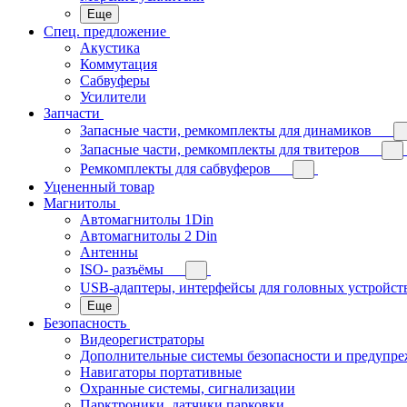
Еще
Спец. предложение
Акустика
Коммутация
Сабвуферы
Усилители
Запчасти
Запасные части, ремкомплекты для динамиков
Запасные части, ремкомплекты для твитеров
Ремкомплекты для сабвуферов
Уцененный товар
Магнитолы
Автомагнитолы 1Din
Автомагнитолы 2 Din
Антенны
ISO- разъёмы
USB-адаптеры, интерфейсы для головных устройст
Еще
Безопасность
Видеорегистраторы
Дополнительные системы безопасности и предупр
Навигаторы портативные
Охранные системы, сигнализации
Парктроники, датчики парковки